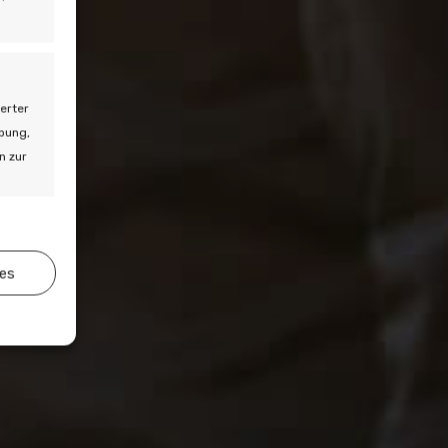
erter
rbung,
n zur
zur
ies
er aktiv