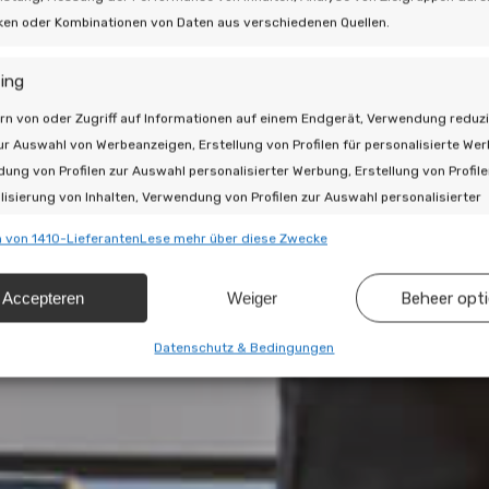
iken oder Kombinationen von Daten aus verschiedenen Quellen.
ing
rn von oder Zugriff auf Informationen auf einem Endgerät, Verwendung reduzi
ur Auswahl von Werbeanzeigen, Erstellung von Profilen für personalisierte We
ung von Profilen zur Auswahl personalisierter Werbung, Erstellung von Profile
lisierung von Inhalten, Verwendung von Profilen zur Auswahl personalisierter
, Entwicklung und Verbesserung der Angebote, Verwendung reduzierter Daten 
 von 1410-Lieferanten
Lese mehr über diese Zwecke
 von Inhalten.
Accepteren
Weiger
Beheer opt
schaften
Imm
hung und Kombination von Daten aus unterschiedlichen Quellen,
Datenschutz & Bedingungen
fung verschiedener Endgeräte, Identifikation von Endgeräten anhand
isch übermittelter Informationen.
leistung der Sicherheit, Verhinderung und Aufdeckung von
 und Fehlerbehebung, Bereitstellung und Anzeige von