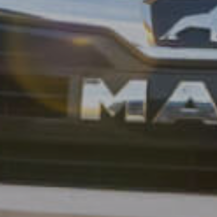
Werbun
speich