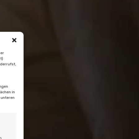
der
t)
derrufst,
ungen
lächen in
m unteren
h