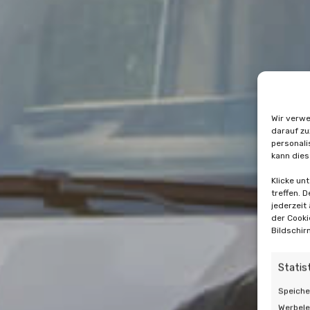
Wir verwe
darauf zu
personali
kann dies
Klicke un
treffen. 
jederzeit
der Cooki
Bildschir
Statis
Speiche
Werbele