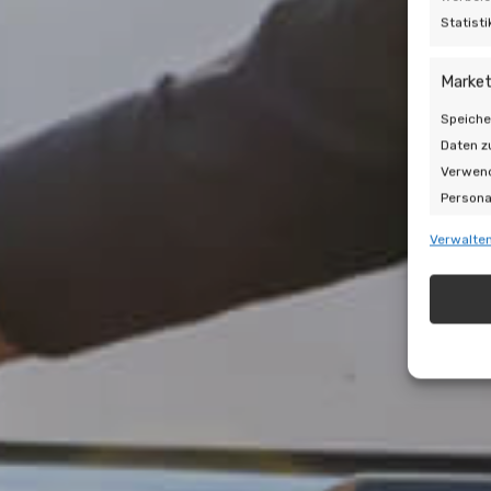
Statist
Market
Speiche
Daten z
Verwend
Persona
Inhalte
Verwalten
Auswahl
Eigen
Abgleic
Verknüp
automat
Gewähr
Betrug