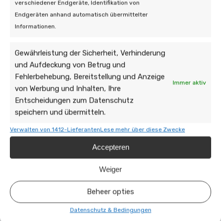
verschiedener Endgeräte, Identifikation von
09 Juni 2026 | Zonnepanelen
Endgeräten anhand automatisch übermittelter
Die Kosten für das Entfernen und
Informationen.
Ersetzen von Solarmodulen
Gewährleistung der Sicherheit, Verhinderung
6 min leestijd
und Aufdeckung von Betrug und
Fehlerbehebung, Bereitstellung und Anzeige
Immer aktiv
von Werbung und Inhalten, Ihre
Entscheidungen zum Datenschutz
speichern und übermitteln.
Verwalten von 1412-Lieferanten
Lese mehr über diese Zwecke
Accepteren
Weiger
Beheer opties
Datenschutz & Bedingungen