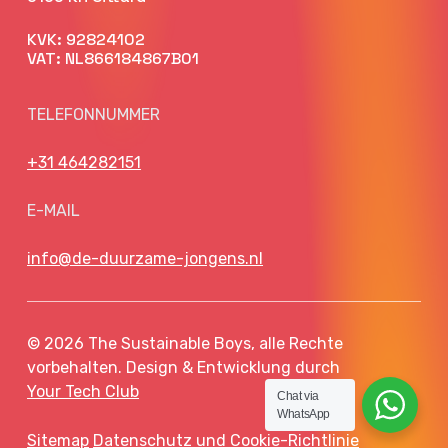
KVK: 92824102
VAT: NL866184867B01
TELEFONNUMMER
+31 464282151
E-MAIL
info@de-duurzame-jongens.nl
© 2026 The Sustainable Boys, alle Rechte
vorbehalten. Design & Entwicklung durch
Your Tech Club
Chat via
WhatsApp
Sitemap
Datenschutz und Cookie-Richtlinie