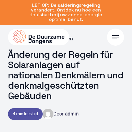
Skip
LET OP: De salderingsregeling
verandert. Ontdek nu hoe een
to
thuisbatterij uw zonne-energie
main
optimal benut.
content
Menu
14 März 2024 | Zonnepanelen
Änderung der Regeln für
Solaranlagen auf
nationalen Denkmälern und
denkmalgeschützten
Gebäuden
Door
admin
4 min leestijd