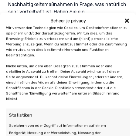
Nachhaltigkeitsmaßnahmen in Frage, was natürlich
sehr vorteilhaft ist. Haben Sie ein
denkmalgeschütztes Gebäude, das Sie mit
Beheer je privacy
Solarzellen bestücken möchten? Dann sollten Sie
Wir verwenden Technologien wie Cookies, um Geräteinformationen zu
auf jeden Fall
ein professionelles Unternehmen
speichern und/oder darauf zuzugreifen. Wir tun dies, um das
Browsing-Erlebnis zu verbessern und um (nicht) personalisierte
beauftragen, Ihnen zu helfen. Viel Erfolg!
Werbung anzuzeigen. Wenn du nicht zustimmst oder die Zustimmung
widerrufst, kann dies bestimmte Merkmale und Funktionen
beeinträchtigen.
Klicke unten, um dem oben Gesagten zuzustimmen oder eine
detaillierte Auswahl zu treffen. Deine Auswahl wird nur auf dieser
Seite angewendet. Du kannst deine Einstellungen jederzeit ändern,
einschließlich des Widerrufs deiner Einwilligung, indem du die
Auch interessant:
Schaltflächen in der Cookie-Richtlinie verwendest oder auf die
Schaltfläche "Einwilligung verwalten" am unteren Bildschirmrand
klickst.
Statistiken
Speichern von oder Zugriff auf Informationen auf einem
Endgerät, Messung der Werbeleistung, Messung der