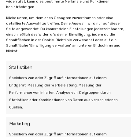
widerrufst, kann dies bestimmte Merkmale und Funktionen
beeinträchtigen.
Wie Sie lesen können, gibt es viel zu bedenken,
Klicke unten, um dem oben Gesagten zuzustimmen oder eine
bevor Sie sich für eine Erweiterung oder einen
detaillierte Auswahl zu treffen. Deine Auswahl wird nur auf dieser
Seite angewendet. Du kannst deine Einstellungen jederzeit ändern,
Ausbau Ihrer Solaranlage entscheiden. Das
einschließlich des Widerrufs deiner Einwilligung, indem du die
Wichtigste ist, dass es zu Ihrer Situation passt.
Schaltflächen in der Cookie-Richtlinie verwendest oder auf die
Lesen Sie hier zum Beispiel,
wie viele Solarmodule
Schaltfläche "Einwilligung verwalten" am unteren Bildschirmrand
klickst.
Sie benötigen, wenn Sie ein Elektroauto gekauft
haben
. Wie auch immer Sie sich entscheiden,
(zusätzliche) Sonnenkollektoren sind immer eine
Statistiken
gute Option, mit der Sie zu einer nachhaltigeren
Speichern von oder Zugriff auf Informationen auf einem
Welt beitragen. Viel Glück bei Ihrer Wahl!
Endgerät, Messung der Werbeleistung, Messung der
Performance von Inhalten, Analyse von Zielgruppen durch
Statistiken oder Kombinationen von Daten aus verschiedenen
Quellen.
Auch interessant:
Marketing
Speichern von oder Zugriff auf Informationen auf einem