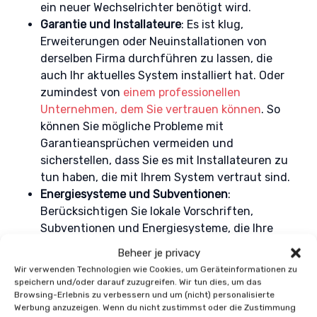
ein neuer Wechselrichter benötigt wird.
Garantie und Installateure
: Es ist klug,
Erweiterungen oder Neuinstallationen von
derselben Firma durchführen zu lassen, die
auch Ihr aktuelles System installiert hat. Oder
zumindest von
einem professionellen
Unternehmen, dem Sie vertrauen können
. So
können Sie mögliche Probleme mit
Garantieansprüchen vermeiden und
sicherstellen, dass Sie es mit Installateuren zu
tun haben, die mit Ihrem System vertraut sind.
Energiesysteme und Subventionen
:
Berücksichtigen Sie lokale Vorschriften,
Subventionen und Energiesysteme, die Ihre
Entscheidung beeinflussen können. Die
Beheer je privacy
Kleinunternehmerregelung (KOR) zum Beispiel
Wir verwenden Technologien wie Cookies, um Geräteinformationen zu
kann sich auf die
speichern und/oder darauf zuzugreifen. Wir tun dies, um das
Browsing-Erlebnis zu verbessern und um (nicht) personalisierte
Mehrwertsteuerrückerstattung auswirken,
Werbung anzuzeigen. Wenn du nicht zustimmst oder die Zustimmung
wenn Sie Ihr System erweitern.