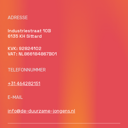
ADRESSE
Industriestraat 10B
6135 KH Sittard
KVK: 92824102
VAT: NL866184867B01
TELEFONNUMMER
+31 464282151
E-MAIL
info@de-duurzame-jongens.nl