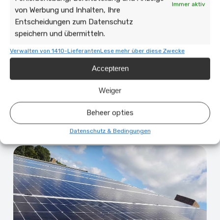
Immer aktiv
von Werbung und Inhalten, Ihre
Entscheidungen zum Datenschutz
speichern und übermitteln.
Verwalten von 1410-Lieferanten
Lese mehr über diese Zwecke
09 Juni 2026 | Zonnepanelen
Accepteren
Die Kosten für das Entfernen und
Weiger
Ersetzen von Solarmodulen
Beheer opties
6 min leestijd
Datenschutz & Bedingungen