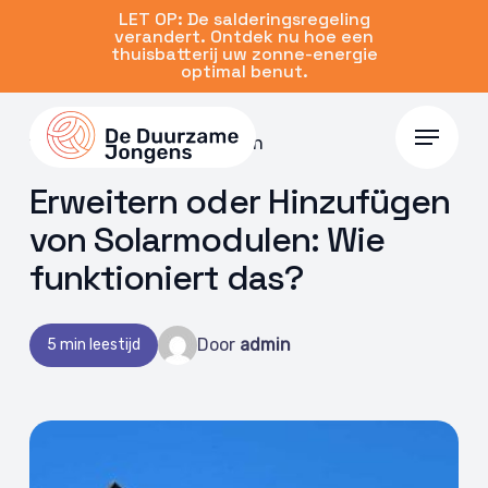
Skip
LET OP: De salderingsregeling
verandert. Ontdek nu hoe een
to
thuisbatterij uw zonne-energie
main
optimal benut.
content
Menu
15 Feb. 2024 | Zonnepanelen
Erweitern oder Hinzufügen
von Solarmodulen: Wie
funktioniert das?
Door
admin
5 min leestijd