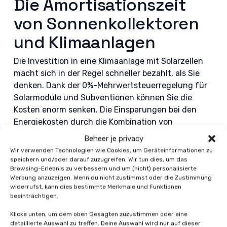
Die Amortisationszeit
von Sonnenkollektoren
und Klimaanlagen
Die Investition in eine Klimaanlage mit Solarzellen
macht sich in der Regel schneller bezahlt, als Sie
denken. Dank der 0%-Mehrwertsteuerregelung für
Solarmodule und Subventionen können Sie die
Kosten enorm senken. Die Einsparungen bei den
Energiekosten durch die Kombination von
Klimaanlage und Solarmodulen können sich daher
Beheer je privacy
auf Hunderte von Euro pro Jahr belaufen. Die
Wir verwenden Technologien wie Cookies, um Geräteinformationen zu
Amortisationszeit liegt im Durchschnitt zwischen 6
speichern und/oder darauf zuzugreifen. Wir tun dies, um das
Browsing-Erlebnis zu verbessern und um (nicht) personalisierte
und 10 Jahren. Danach profitieren Sie noch
Werbung anzuzeigen. Wenn du nicht zustimmst oder die Zustimmung
jahrelang von der kostenlosen Energie der Sonne.
widerrufst, kann dies bestimmte Merkmale und Funktionen
Hier kann ein
professioneller Installateur
von
beeinträchtigen.
Sonnenkollektoren mit Klimaanlage eine große Hilfe
Klicke unten, um dem oben Gesagten zuzustimmen oder eine
sein.
detaillierte Auswahl zu treffen. Deine Auswahl wird nur auf dieser