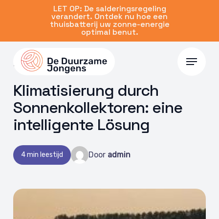
Skip
LET OP: De salderingsregeling
verandert. Ontdek nu hoe een
to
thuisbatterij uw zonne-energie
main
optimal benut.
content
Menu
03 Juli 2024 | Airco
Klimatisierung durch
Sonnenkollektoren: eine
intelligente Lösung
Door
admin
4 min leestijd