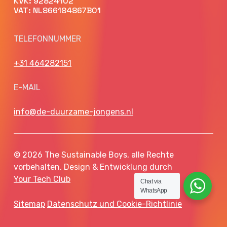
KVK: 92824102
VAT: NL866184867B01
TELEFONNUMMER
+31 464282151
E-MAIL
info@de-duurzame-jongens.nl
© 2026 The Sustainable Boys, alle Rechte
vorbehalten. Design & Entwicklung durch
Your Tech Club
Chat via
WhatsApp
Sitemap
Datenschutz und Cookie-Richtlinie