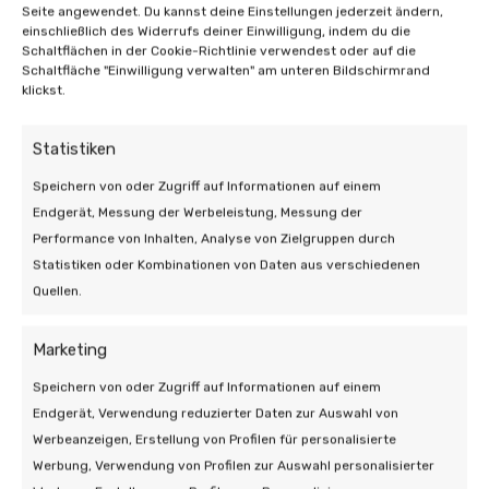
Seite angewendet. Du kannst deine Einstellungen jederzeit ändern,
einschließlich des Widerrufs deiner Einwilligung, indem du die
Wie viele Solarmodule brauchen Sie
Schaltflächen in der Cookie-Richtlinie verwendest oder auf die
für eine Klimaanlage?
Schaltfläche "Einwilligung verwalten" am unteren Bildschirmrand
klickst.
Der jährliche Wirkungsgrad eines Solarmoduls
beträgt 430 x 0,88, was 378,4 kWh entspricht.
Statistiken
Vergleicht man dies mit dem Energieverbrauch
Speichern von oder Zugriff auf Informationen auf einem
einer Klimaanlage, der bei 1.476 kWh liegt, wird
Endgerät, Messung der Werbeleistung, Messung der
deutlich, dass Sie mindestens 4 bis 5 zusätzliche
Performance von Inhalten, Analyse von Zielgruppen durch
Solarmodule benötigen. Diese zusätzlichen Paneele
Statistiken oder Kombinationen von Daten aus verschiedenen
wurden speziell dafür entwickelt, den erhöhten
Quellen.
Stromverbrauch für die Kühlung Ihres Hauses
auszugleichen.
Marketing
Eine solarbetriebene Klimaanlage ist also definitiv
Speichern von oder Zugriff auf Informationen auf einem
eine Überlegung wert. Informieren Sie sich über die
Endgerät, Verwendung reduzierter Daten zur Auswahl von
Optionen für Ihr Haus und beginnen Sie zu sparen.
Werbeanzeigen, Erstellung von Profilen für personalisierte
Viel Glück!
Werbung, Verwendung von Profilen zur Auswahl personalisierter