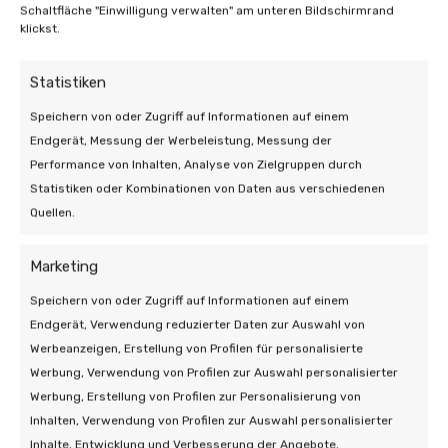
Schaltfläche "Einwilligung verwalten" am unteren Bildschirmrand
klickst.
Statistiken
Speichern von oder Zugriff auf Informationen auf einem
Endgerät, Messung der Werbeleistung, Messung der
Performance von Inhalten, Analyse von Zielgruppen durch
Statistiken oder Kombinationen von Daten aus verschiedenen
Quellen.
Marketing
Speichern von oder Zugriff auf Informationen auf einem
09 Juni 2026 | Zonnepanelen
Endgerät, Verwendung reduzierter Daten zur Auswahl von
Die Kosten für das Entfernen und
Werbeanzeigen, Erstellung von Profilen für personalisierte
Ersetzen von Solarmodulen
Werbung, Verwendung von Profilen zur Auswahl personalisierter
Werbung, Erstellung von Profilen zur Personalisierung von
6 min leestijd
Inhalten, Verwendung von Profilen zur Auswahl personalisierter
Inhalte, Entwicklung und Verbesserung der Angebote,