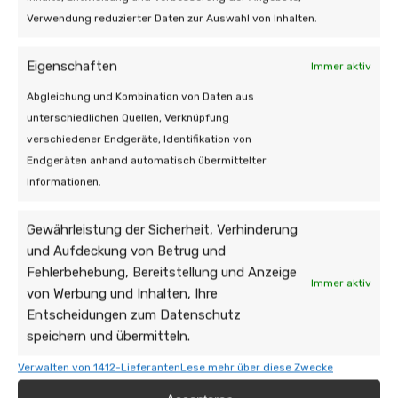
Verwendung reduzierter Daten zur Auswahl von Inhalten.
Eigenschaften
Immer aktiv
Abgleichung und Kombination von Daten aus
unterschiedlichen Quellen, Verknüpfung
verschiedener Endgeräte, Identifikation von
Endgeräten anhand automatisch übermittelter
Informationen.
Gewährleistung der Sicherheit, Verhinderung
und Aufdeckung von Betrug und
Fehlerbehebung, Bereitstellung und Anzeige
Immer aktiv
von Werbung und Inhalten, Ihre
13 Jan. 2026 | Zonnepanelen
Entscheidungen zum Datenschutz
speichern und übermitteln.
Solarmodule funktionieren nicht: Das
sind die häufigsten Ursachen
Verwalten von 1412-Lieferanten
Lese mehr über diese Zwecke