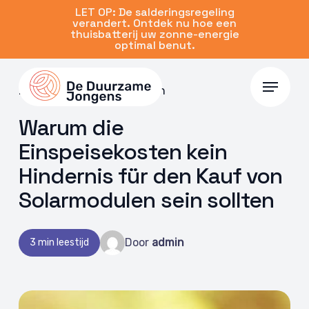
Skip
LET OP: De salderingsregeling
verandert. Ontdek nu hoe een
to
thuisbatterij uw zonne-energie
main
optimal benut.
content
Menu
24 Mai 2024 | Zonnepanelen
Warum die
Einspeisekosten kein
Hindernis für den Kauf von
Solarmodulen sein sollten
Door
admin
3 min leestijd