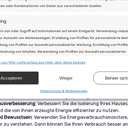
erbrauchs
iken oder Kombinationen von Daten aus verschiedenen Quellen.
tegien, die Sie anwenden können, um Ihren Eigenverbrauch
ing
rgiespeicherung
: Ziehen Sie die
Installation einer Hausbatter
rn von oder Zugriff auf Informationen auf einem Endgerät, Verwendung reduzi
ergie für eine spätere Verwendung zu speichern, zum Beis
ur Auswahl von Werbeanzeigen, Erstellung von Profilen für personalisierte We
toren keine Energie produzieren.
ung von Profilen zur Auswahl personalisierter Werbung, Erstellung von Profile
erbrauch an die Produktion an
: Planen Sie die Nutzung ene
lisierung von Inhalten, Verwendung von Profilen zur Auswahl personalisierter
 in denen Ihre Solarmodule die meiste Energie erzeugen. De
, Entwicklung und Verbesserung der Angebote, Verwendung reduzierter Daten 
en und Geschirrspüler.
 von 1412-Lieferanten
Lese mehr über diese Zwecke
 von Inhalten.
ligente Technologie
: Investieren Sie in intelligente Thermos
tsysteme, die Ihren Energieverbrauch auf der Grundlage 
Accepteren
Weiger
Beheer opt
schaften
Imm
ieren.
 Geräte
: Ersetzen Sie alte Geräte durch energieeffiziente M
hung und Kombination von Daten aus unterschiedlichen Quellen,
Datenschutz & Bedingungen
brauch zu senken und Ihre eigene Energieproduktion bess
fung verschiedener Endgeräte, Identifikation von Endgeräten anhand
Hausverbesserung
: Verbessern Sie die Isolierung Ihres Hause
isch übermittelter Informationen.
d die von Ihnen erzeugte Energie effizienter zu nutzen.
d Bewusstsein
: Verwenden Sie Energieverbrauchsmonitore,
leistung der Sicherheit, Verhinderung und Aufdeckung von
 zu verstehen. Dann können Sie Ihren Verbrauch besser an
 und Fehlerbehebung, Bereitstellung und Anzeige von