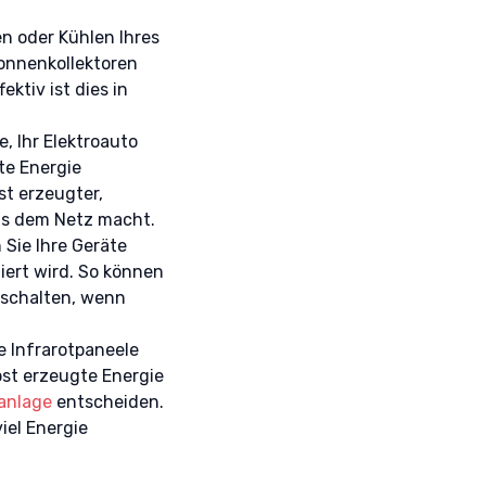
er aktiv
n oder Kühlen Ihres
onnenkollektoren
ktiv ist dies in
e, Ihr Elektroauto
te Energie
st erzeugter,
us dem Netz macht.
 Sie Ihre Geräte
iert wird. So können
nschalten, wenn
e Infrarotpaneele
bst erzeugte Energie
anlage
entscheiden.
iel Energie