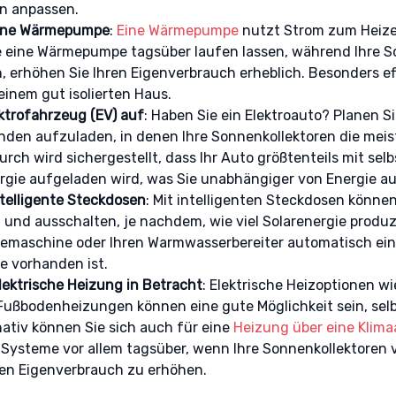
Imm
n anpassen.
g und Inhalten, Ihre Entscheidungen zum Datenschutz
eine Wärmepumpe
:
Eine Wärmepumpe
nutzt Strom zum Heize
ern und übermitteln.
 eine Wärmepumpe tagsüber laufen lassen, während Ihre S
 erhöhen Sie Ihren Eigenverbrauch erheblich. Besonders effe
einem gut isolierten Haus.
ektrofahrzeug (EV) auf
: Haben Sie ein Elektroauto? Planen Si
den aufzuladen, in denen Ihre Sonnenkollektoren die meis
rch wird sichergestellt, dass Ihr Auto größtenteils mit selb
rgie aufgeladen wird, was Sie unabhängiger von Energie a
intelligente Steckdosen
: Mit intelligenten Steckdosen können
 und ausschalten, je nachdem, wie viel Solarenergie produz
ffeemaschine oder Ihren Warmwasserbereiter automatisch ei
e vorhanden ist.
lektrische Heizung in Betracht
: Elektrische Heizoptionen wi
 Fußbodenheizungen können eine gute Möglichkeit sein, sel
nativ können Sie sich auch für eine
Heizung über eine Klima
 Systeme vor allem tagsüber, wenn Ihre Sonnenkollektoren v
en Eigenverbrauch zu erhöhen.