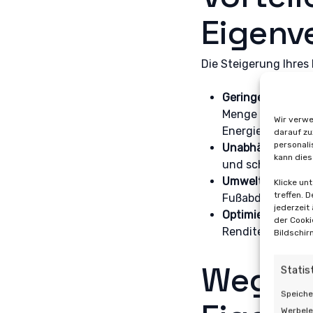
Eigenv
Die Steigerung Ihres
Geringere Energi
Menge an Strom, 
Wir verwe
Energierechnung
darauf zu
personali
Unabhängigkeit
:
kann dies
und schwankende
Umweltfreundlic
Klicke un
treffen. 
Fußabdruck und t
jederzeit
Optimierung Ihre
der Cooki
Rendite aus Ihrer
Bildschir
Wege z
Statis
Speiche
Werbele