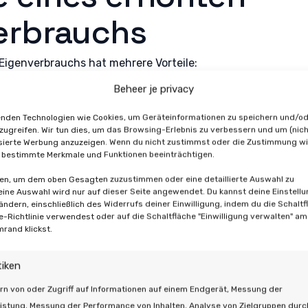
erbrauchs
 Eigenverbrauchs hat mehrere Vorteile:
Beheer je privacy
ekosten
: Indem Sie mehr selbst erzeugte Energie nutzen, re
die Sie aus dem Netz beziehen müssen. Das senkt letztendl
nden Technologien wie Cookies, um Geräteinformationen zu speichern und/o
.
zugreifen. Wir tun dies, um das Browsing-Erlebnis zu verbessern und um (nich
sierte Werbung anzuzeigen. Wenn du nicht zustimmst oder die Zustimmung wi
 Ein höherer Eigenverbrauch macht Sie weniger abhängig v
 bestimmte Merkmale und Funktionen beeinträchtigen.
n Energiepreisen.
h
: Indem Sie Ihre eigene grüne Energie nutzen, reduzieren 
ten, um dem oben Gesagten zuzustimmen oder eine detaillierte Auswahl zu
Deine Auswahl wird nur auf dieser Seite angewendet. Du kannst deine Einstell
ragen zu einer nachhaltigeren Gesellschaft bei.
 ändern, einschließlich des Widerrufs deiner Einwilligung, indem du die Schaltf
r Solaranlage
: Ein höherer Eigenverbrauch sorgt dafür, dass
e-Richtlinie verwendest oder auf die Schaltfläche "Einwilligung verwalten" a
 Investition in Solaranlagen erzielen.
mrand klickst.
ur Steigerung des
tiken
rn von oder Zugriff auf Informationen auf einem Endgerät, Messung der
istung, Messung der Performance von Inhalten, Analyse von Zielgruppen durc