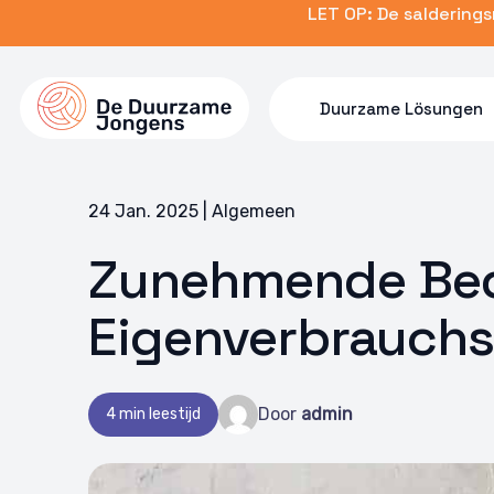
Skip
LET OP: De saldering
to
main
content
Duurzame Lösungen
24 Jan. 2025 | Algemeen
Zunehmende Be
Eigenverbrauch
Door
admin
4 min leestijd