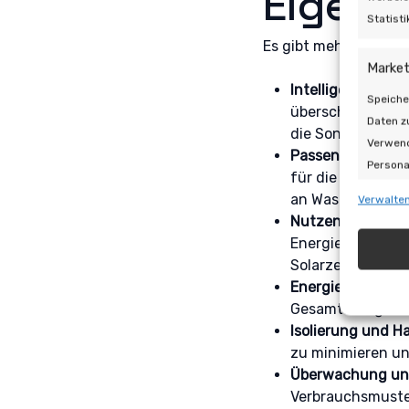
Eigenv
Statist
Es gibt mehrere Stra
Market
Intelligente Ene
Speiche
überschüssige En
Daten z
die Sonnenkollek
Verwend
Passen Sie den V
Persona
für die Stunden,
Inhalte
an Waschmaschin
Verwalten
Auswahl
Nutzen Sie intel
Energiemanagemen
Eigen
Solarzellen optim
Energieeffiziente
Abgleic
Gesamtenergiever
Verknüp
Isolierung und 
automat
zu minimieren un
Überwachung un
Gewähr
Verbrauchsmuster
Betrug