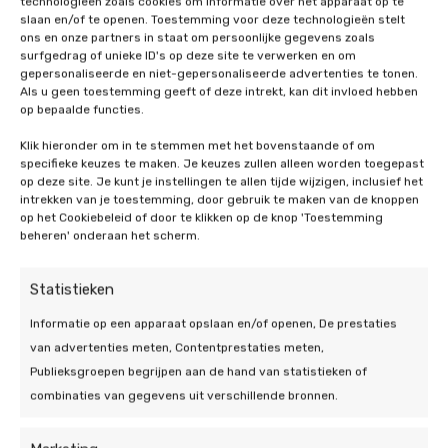
technologieën zoals cookies om informatie over het apparaat op te
bij De Duurzame
slaan en/of te openen. Toestemming voor deze technologieën stelt
ons en onze partners in staat om persoonlijke gegevens zoals
Jongens?
surfgedrag of unieke ID's op deze site te verwerken en om
gepersonaliseerde en niet-gepersonaliseerde advertenties te tonen.
Als u geen toestemming geeft of deze intrekt, kan dit invloed hebben
Zodra u heeft besloten dat u een airconditioning
op bepaalde functies.
wilt kopen in Swalmen, kunt u met ons contact
Klik hieronder om in te stemmen met het bovenstaande of om
opnemen. Wij zullen dan een adviesgesprek met u
specifieke keuzes te maken. Je keuzes zullen alleen worden toegepast
inplannen. Tijdens dit adviesgesprek zullen wij bij u
op deze site. Je kunt je instellingen te allen tijde wijzigen, inclusief het
intrekken van je toestemming, door gebruik te maken van de knoppen
thuis langskomen om de mogelijkheden te bekijken
op het Cookiebeleid of door te klikken op de knop 'Toestemming
en bespreken. Dit doen wij aan de hand van een
beheren' onderaan het scherm.
technische inspectie. Denk bij deze inspectie onder
andere aan het bekijken van de locatie waar de
Statistieken
airco moet komen en het benodigde kabeltraject.
Deze inspectie bespreken we vervolgens uitvoerig
Informatie op een apparaat opslaan en/of openen, De prestaties
met u, om u vervolgens de mogelijkheden voor uw
van advertenties meten, Contentprestaties meten,
woning uit te leggen. Wij stellen daarna een
Publieksgroepen begrijpen aan de hand van statistieken of
duidelijke offerte op maat voor u op met alle kosten.
combinaties van gegevens uit verschillende bronnen.
Omdat wij transparantie erg belangrijk vinden, zult
u precies weten waar u voor betaalt en waar u aan