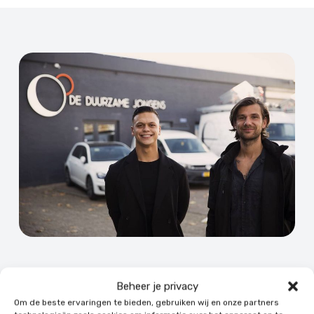
Airco laten installeren in
Beheer je privacy
Swalmen: hoe gaat dat
Om de beste ervaringen te bieden, gebruiken wij en onze partners