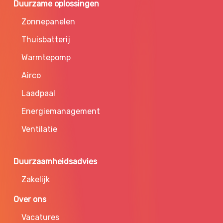
Duurzame oplossingen
Zonnepanelen
Thuisbatterij
Warmtepomp
Airco
Laadpaal
Energiemanagement
Ventilatie
Duurzaamheidsadvies
Zakelijk
Over ons
Vacatures