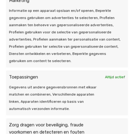
Marketing
toe bent.
Informatie op een apparaat opslaan en/of openen, Beperkte
gegevens gebruiken om advertenties te selecteren, Profielen
Maar, hoe werkt zo’n airco in Swalmen dan precies?
aanmaken ten behoeve van gepersonaliseerde advertenties,
Nou, kortgezegd haalt de airco voor het koelen de
Profielen gebruiken voor de selectie van gepersonaliseerde
warme lucht uit de ruimte, koelt deze af en
advertenties, Profielen aanmaken ter personalisatie van content,
verspreidt deze vervolgens weer in de ruimte. En
Profielen gebruiken ter selectie van gepersonaliseerde content,
voor het verwarmen wordt de warmte uit de
Diensten ontwikkelen en verbeteren, Beperkte gegevens
buitenlucht gehaald en weer de ruimte in geblazen.
gebruiken om content te selecteren.
Uiteraard komt er meer kijken bij het proces van
koelen of verwarmen. Tijdens een adviesgesprek
Toepassingen
kunnen wij u dit allemaal duidelijk uitleggen.
Altijd actief
Gegevens uit andere gegevensbronnen met elkaar
matchen en combineren, Verschillende apparaten
linken, Apparaten identificeren op basis van
automatisch verzonden informatie.
Airco kopen in Swalmen:
Zorg dragen voor beveiliging, fraude
voorkomen en detecteren en fouten