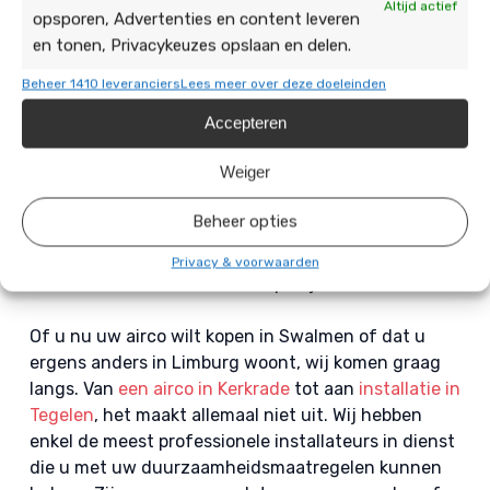
laat u overtuigen!
Altijd actief
opsporen, Advertenties en content leveren
en tonen, Privacykeuzes opslaan en delen.
U kunt dus met een gerust hart het installeren van
uw airco in Swalmen aan ons overlaten. Maar niet
Beheer 1410 leveranciers
Lees meer over deze doeleinden
alleen voor airco’s zijn wij uw geschikte
Accepteren
duurzaamheidspartner. Wij kunnen u ook verder
helpen
met bijvoorbeeld zonnepanelen
. En wat
Weiger
dacht u van een cover voor over de airco? Zo past
deze ook nog eens mooi bij uw woning. De cover is
Beheer opties
verkrijgbaar in allerlei kleuren. Kortom, wij hebben
alles om uw huis zo duurzaam mogelijk te maken
Privacy & voorwaarden
zonder in te hoeven leveren op stijl.
Of u nu uw airco wilt kopen in Swalmen of dat u
ergens anders in Limburg woont, wij komen graag
langs. Van
een airco in Kerkrade
tot aan
installatie in
Tegelen
, het maakt allemaal niet uit. Wij hebben
enkel de meest professionele installateurs in dienst
die u met uw duurzaamheidsmaatregelen kunnen