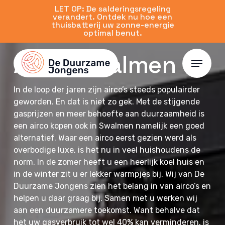
Skip
LET OP: De salderingsregeling
verandert. Ontdek nu hoe een
to
thuisbatterij uw zonne-energie
main
optimal benut.
content
Airco Swalmen
Menu
In de loop der jaren zijn airco’s steeds populairder
geworden. En dat is niet zo gek. Met de stijgende
gasprijzen en meer behoefte aan duurzaamheid is
een airco kopen ook in Swalmen namelijk een goed
alternatief. Waar een airco eerst gezien werd als
overbodige luxe, is het nu in veel huishoudens de
norm. In de zomer heeft u een heerlijk koel huis en
in de winter zit u er lekker warmpjes bij. Wij van De
Duurzame Jongens zien het belang in van airco’s en
helpen u daar graag bij. Samen met u werken wij
aan een duurzamere toekomst. Want behalve dat
het uw gasverbruik tot wel 40% kan verminderen, is