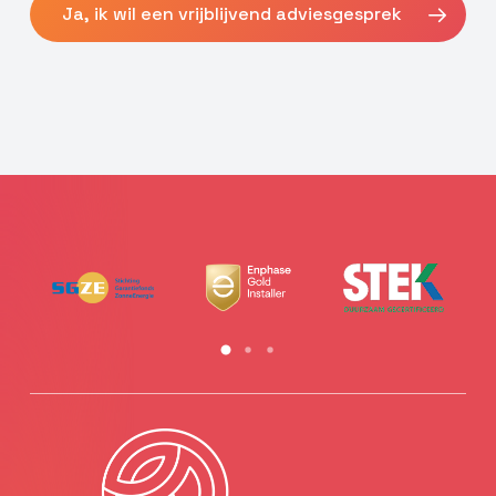
Ja, ik wil een vrijblijvend adviesgesprek