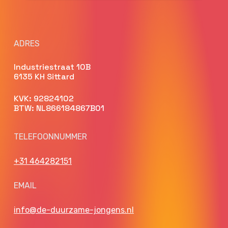
ADRES
Industriestraat 10B
6135 KH Sittard
KVK: 92824102
BTW: NL866184867B01
TELEFOONNUMMER
+31 464282151
EMAIL
info@de-duurzame-jongens.nl