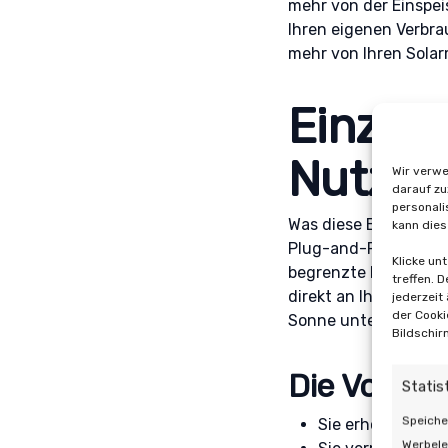
mehr von der Einspei
Ihren eigenen Verbra
mehr von Ihren Sola
Einziga
Nutzen
Wir verwe
darauf zu
personali
Was diese Batterie wi
kann dies
Plug-and-Play-Batter
Klicke un
begrenzte Leistung. B
treffen. 
direkt an Ihren Zähl
jederzeit
der Cooki
Sonne untergeht.
Bildschir
Die Vorteil
Statis
Speiche
Sie erhöhen Ihre
Werbele