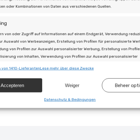
tzeinspeisekosten
iken oder Kombinationen von Daten aus verschiedenen Quellen.
hängig von wechselnden Marktpreisen und Vorschriften
ck nach vorn zahlt si
ing
rn von oder Zugriff auf Informationen auf einem Endgerät, Verwendung reduzi
ur Auswahl von Werbeanzeigen, Erstellung von Profilen für personalisierte We
t erstaunlich erschwinglich und daher für viele Haushalte s
ung von Profilen zur Auswahl personalisierter Werbung, Erstellung von Profile
Richtung Zukunft. Vor allem jetzt, wo der Netzzähler langsam
lisierung von Inhalten, Verwendung von Profilen zur Auswahl personalisierter
zusteigen.
, Entwicklung und Verbesserung der Angebote, Verwendung reduzierter Daten 
 von 1410-Lieferanten
Lese mehr über diese Zwecke
 von Inhalten.
ob die Marstek Plug & Play-Heimbatterie für Ihr Haus und I
Accepteren
Weiger
Beheer opt
schaften
Imm
e anrufen unter
046 – 428 21 51
oder vereinbaren Sie einen
hung und Kombination von Daten aus unterschiedlichen Quellen,
Datenschutz & Bedingungen
en wir gemeinsam sehen, was möglich ist.
fung verschiedener Endgeräte, Identifikation von Endgeräten anhand
isch übermittelter Informationen.
leistung der Sicherheit, Verhinderung und Aufdeckung von
 und Fehlerbehebung, Bereitstellung und Anzeige von