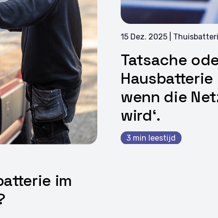
15 Dez. 2025 | Thuisbatteri
Tatsache ode
Hausbatterie 
wenn die Net
wird‘.
3 min leestijd
batterie im
?