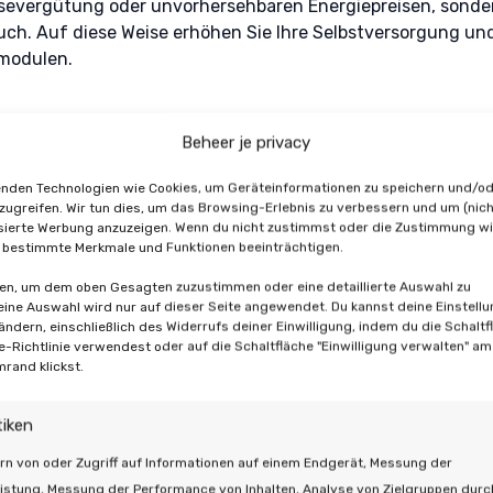
severgütung oder unvorhersehbaren Energiepreisen, sonder
uch. Auf diese Weise erhöhen Sie Ihre Selbstversorgung und
rmodulen.
rtige Verbindung, sof
Beheer je privacy
nden Technologien wie Cookies, um Geräteinformationen zu speichern und/o
zugreifen. Wir tun dies, um das Browsing-Erlebnis zu verbessern und um (nich
sierte Werbung anzuzeigen. Wenn du nicht zustimmst oder die Zustimmung wi
rklich besonders macht, ist die Art und Weise, wie sie anges
 bestimmte Merkmale und Funktionen beeinträchtigen.
ien funktionieren über eine normale Steckdose und liefern
ten, um dem oben Gesagten zuzustimmen oder eine detaillierte Auswahl zu
ei der Marstek ist das nicht der Fall. Unsere Installateure s
Deine Auswahl wird nur auf dieser Seite angewendet. Du kannst deine Einstell
erkasten an, so dass Sie genug Strom für Ihr ganzes Haus h
 ändern, einschließlich des Widerrufs deiner Einwilligung, indem du die Schaltf
e-Richtlinie verwendest oder auf die Schaltfläche "Einwilligung verwalten" a
mrand klickst.
e auf einen Blick:
tiken
rn von oder Zugriff auf Informationen auf einem Endgerät, Messung der
n eigenen Verbrauch an Solarstrom
istung, Messung der Performance von Inhalten, Analyse von Zielgruppen durc