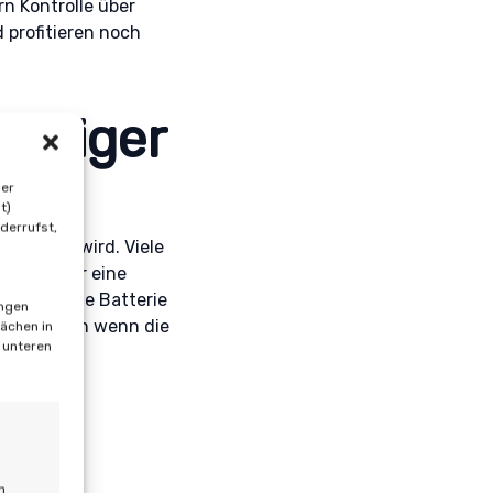
n Kontrolle über
 profitieren noch
ortiger
der
t)
derrufst,
chlossen wird. Viele
 daher nur eine
chließen die Batterie
ungen
aben – auch wenn die
lächen in
m unteren
h