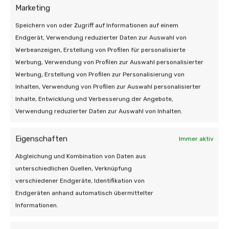
Marketing
Speichern von oder Zugriff auf Informationen auf einem
Endgerät, Verwendung reduzierter Daten zur Auswahl von
Werbeanzeigen, Erstellung von Profilen für personalisierte
Wir sind für Sie da!
Werbung, Verwendung von Profilen zur Auswahl personalisierter
Werbung, Erstellung von Profilen zur Personalisierung von
Inhalten, Verwendung von Profilen zur Auswahl personalisierter
Haben Sie eine Frage oder benötigen Sie
Inhalte, Entwicklung und Verbesserung der Angebote,
Hilfe? Schicken Sie uns eine Nachricht,
Verwendung reduzierter Daten zur Auswahl von Inhalten.
unser Team wird sich gerne darum
kümmern.
Eigenschaften
Immer aktiv
Abgleichung und Kombination von Daten aus
unterschiedlichen Quellen, Verknüpfung
verschiedener Endgeräte, Identifikation von
Endgeräten anhand automatisch übermittelter
Informationen.