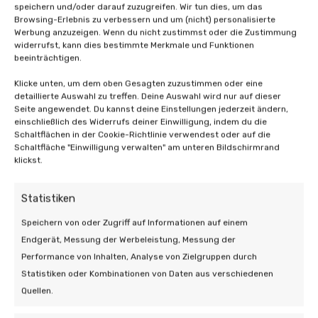
speichern und/oder darauf zuzugreifen. Wir tun dies, um das
Browsing-Erlebnis zu verbessern und um (nicht) personalisierte
Werbung anzuzeigen. Wenn du nicht zustimmst oder die Zustimmung
widerrufst, kann dies bestimmte Merkmale und Funktionen
beeinträchtigen.
Klicke unten, um dem oben Gesagten zuzustimmen oder eine
detaillierte Auswahl zu treffen. Deine Auswahl wird nur auf dieser
Seite angewendet. Du kannst deine Einstellungen jederzeit ändern,
einschließlich des Widerrufs deiner Einwilligung, indem du die
Schaltflächen in der Cookie-Richtlinie verwendest oder auf die
Schaltfläche "Einwilligung verwalten" am unteren Bildschirmrand
klickst.
Statistiken
05 Feb. 2026 | Algemeen
Speichern von oder Zugriff auf Informationen auf einem
WTW-Lüftung in einem bestehenden
Endgerät, Messung der Werbeleistung, Messung der
Haus: Wie geht das?
Performance von Inhalten, Analyse von Zielgruppen durch
Statistiken oder Kombinationen von Daten aus verschiedenen
4 min leestijd
Quellen.