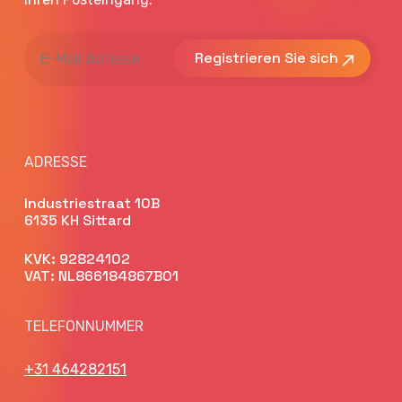
E-
Mail
Adresse
ADRESSE
Industriestraat 10B
6135 KH Sittard
KVK: 92824102
VAT: NL866184867B01
TELEFONNUMMER
+31 464282151