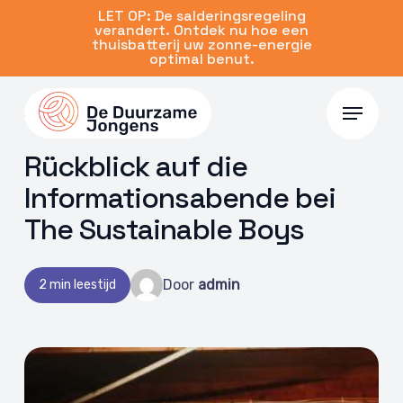
Skip
LET OP: De salderingsregeling
verandert. Ontdek nu hoe een
to
thuisbatterij uw zonne-energie
main
optimal benut.
content
Menu
19 Apr. 2024 | Algemeen
Rückblick auf die
Informationsabende bei
The Sustainable Boys
Door
admin
2 min leestijd