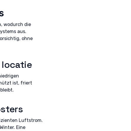
er aktiv
s
n, wodurch die
Systems aus.
orsichtig, ohne
 locatie
niedrigen
zt ist, friert
bleibt.
osters
izienten Luftstrom.
Winter. Eine