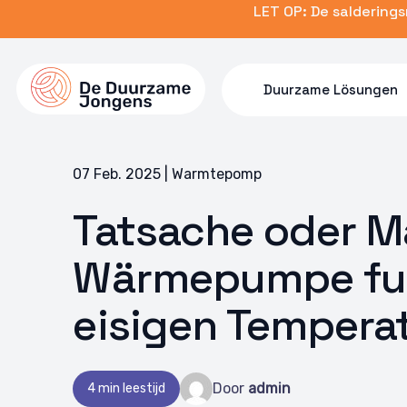
Skip
LET OP: De saldering
to
main
content
Duurzame Lösungen
07 Feb. 2025 | Warmtepomp
Tatsache oder M
Wärmepumpe fun
eisigen Temperat
Door
admin
4 min leestijd