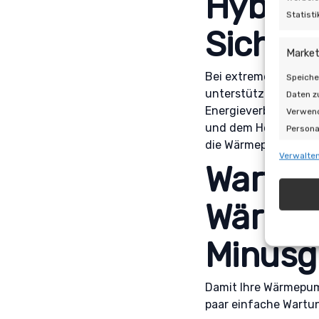
Hybride
Statist
Sicherh
Market
Bei extremer Kälte 
Speiche
unterstützt werden. S
Daten z
Energieverbrauch in
Verwend
und dem Heizkessel 
Persona
die Wärmepumpe Ihr 
Inhalte
Verwalten
Auswahl
Wartung
Eigen
Wärmep
Abgleic
Minusg
Verknüp
automat
Damit Ihre Wärmepump
Gewähr
paar einfache Wartu
Betrug