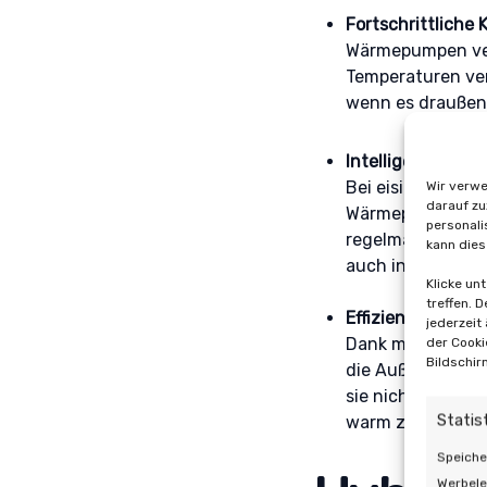
Fortschrittliche
Wärmepumpen verw
Temperaturen ve
wenn es draußen s
Intelligente Abt
Bei eisigen Temp
Wir verwe
darauf zu
Wärmepumpen sin
personali
regelmäßig abtau
kann dies
auch in strengen
Klicke un
treffen. 
Effiziente Kompr
jederzeit
Dank moderner I
der Cooki
Bildschir
die Außentemperat
sie nicht nur en
Statis
warm zu halten.
Speiche
Werbele