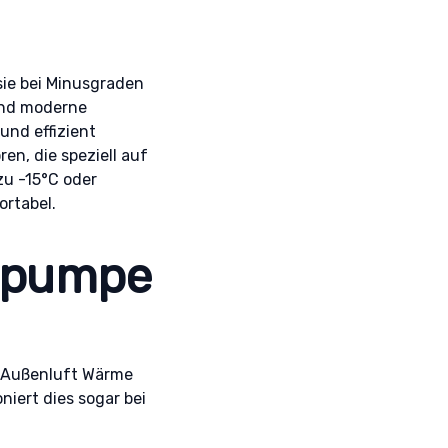
sie bei Minusgraden
sind moderne
und effizient
en, die speziell auf
zu -15°C oder
rtabel.
mepumpe
r Außenluft Wärme
niert dies sogar bei