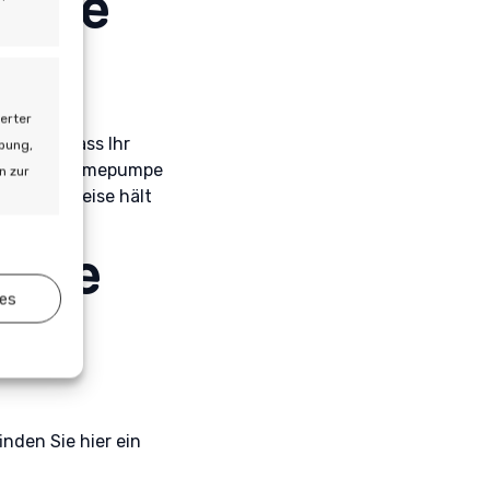
liche
eizkessel
erter
d, ohne dass Ihr
rbung,
chen der Wärmepumpe
n zur
f diese Weise hält
tur.
zur
imale
ies
er aktiv
nden Sie hier ein