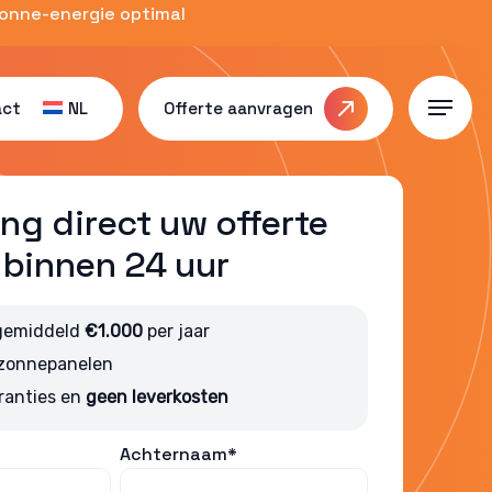
zonne-energie optimal
act
NL
Offerte aanvragen
Menu
ng direct uw offerte
binnen 24 uur
gemiddeld
€1.000
per jaar
 zonnepanelen
ranties en
geen leverkosten
Achternaam*