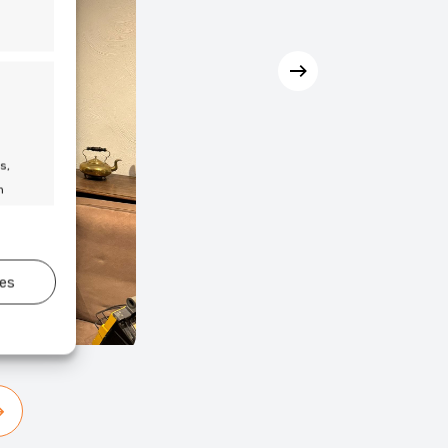
s,
n
ies
jd actief