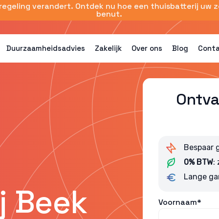
sregeling verandert. Ontdek nu hoe een thuisbatterij uw 
benut.
Duurzaamheidsadvies
Zakelijk
Over ons
Blog
Cont
Ontva
Bespaar 
0% BTW
:
Lange ga
j Beek
Voornaam*