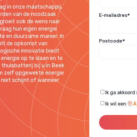
ag in onze maatschappij,
orden van de noodzaak
E-mailadres*
d groeit ook de wens naar
raag hun eigen energie
nte en duurzame manier. In
Postcode*
eelt de opkomst van
logische innovatie biedt
energie op te slaan en te
huisbatterij bij u in Beek
om zelf opgewekte energie
niet schijnt of wanneer
Consent
Ik ga akkoord
Consent
Ik wil een
A