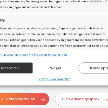
prestaties meten, Publieksgroepen begrijpen aan de hand van statistieken of
ties van gegevens uit verschillende bronnen.
ing
tie op een apparaat opslaan en/of openen, Beperkte gegevens gebruiken om
nties te selecteren, Profielen aanmaken ten behoeve van gepersonaliseerde
inder
nties, Profielen gebruiken voor de selectie van gepersonaliseerde advertentie
vergestapt
n aanmaken ter personalisatie van content, Profielen gebruiken ter selectie va
ijne
naliseerde content, Diensten ontwikkelen en verbeteren, Beperkte gegevens
10 leveranciers
Lees meer over deze doeleinden
ijke app
en om content te selecteren.
Accepteren
Weiger
Beheer opt
ssingen
Alti
s uit andere gegevensbronnen met elkaar matchen en combineren,
Privacy & voorwaarden
llende apparaten linken, Apparaten identificeren op basis van
isch verzonden informatie.
Alle klantverhalen
Plan advies gesprek
ragen voor beveiliging, fraude voorkomen en detecteren en