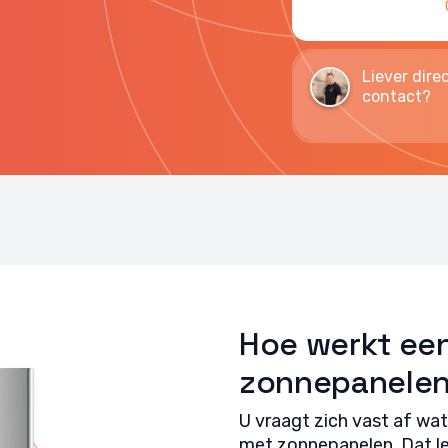
Liever dire
contact?
Hoe werkt een
zonnepanele
U vraagt zich vast af wat 
met zonnepanelen. Dat le