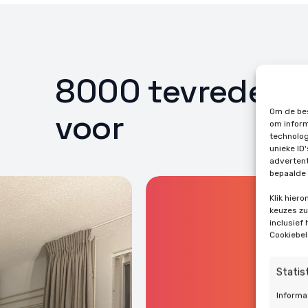
8000 tevreden k
Om de bes
voor
om inform
technolog
unieke ID
advertent
bepaalde 
Klik hier
keuzes zul
inclusief
Cookiebel
Statis
Informa