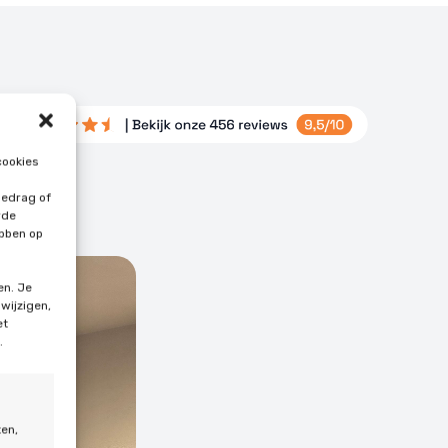
cookies
gedrag of
rde
ebben op
en. Je
 wijzigen,
et
.
ten,