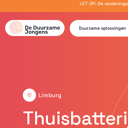
Skip
LET OP: De saldering
to
main
content
Duurzame oplossingen
Limburg
Thuisbatteri