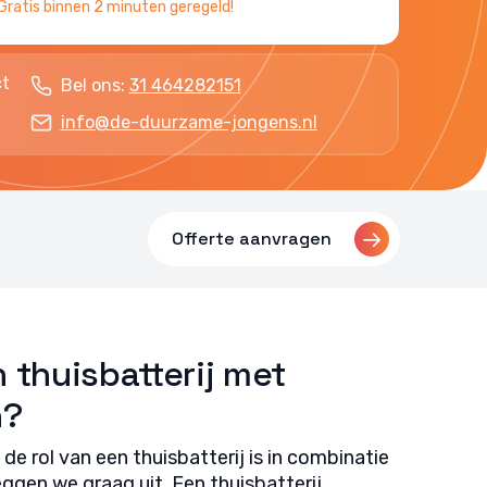
Gratis binnen 2 minuten geregeld!
ct
Bel ons:
31 464282151
info@de-duurzame-jongens.nl
Offerte aanvragen
 thuisbatterij met
n?
de rol van een thuisbatterij is in combinatie
ggen we graag uit. Een thuisbatterij