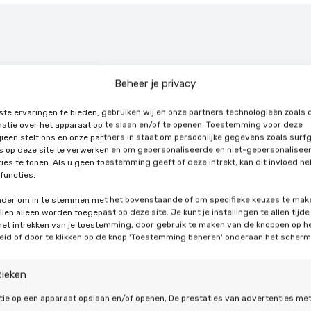
lanten gingen u
Beheer je privacy
te ervaringen te bieden, gebruiken wij en onze partners technologieën zoals 
atie over het apparaat op te slaan en/of te openen. Toestemming voor deze
ieën stelt ons en onze partners in staat om persoonlijke gegevens zoals surf
's op deze site te verwerken en om gepersonaliseerde en niet-gepersonalisee
ies te tonen. Als u geen toestemming geeft of deze intrekt, kan dit invloed h
functies.
onder om in te stemmen met het bovenstaande of om specifieke keuzes te mak
len alleen worden toegepast op deze site. Je kunt je instellingen te allen tijde
 het intrekken van je toestemming, door gebruik te maken van de knoppen op h
eid of door te klikken op de knop 'Toestemming beheren' onderaan het scherm
tieken
tie op een apparaat opslaan en/of openen, De prestaties van advertenties me