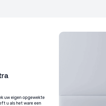
 opsporen, Advertenties en content leveren en tonen,
Alti
ykeuzes opslaan en delen.
tra
Beek uw eigen opgewekte
ft u als het ware een