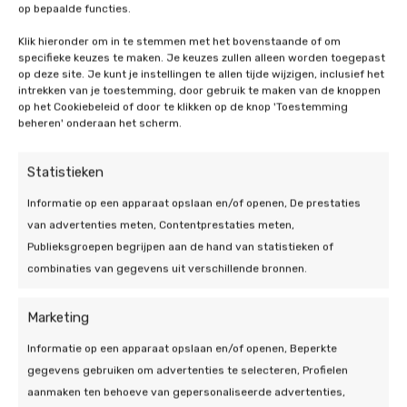
subsidie voor thuisaccu’s beschikbaar. Maar
op bepaalde functies.
van 4 kW, dan is het dus ideaal om een
de verwachting is dat dit wel gaat komen en
thuisbatterij met een capaciteit van 4 tot 6
Klik hieronder om in te stemmen met het bovenstaande of om
Bekijk alle FAQ
thuisbatterijen de komende jaren steeds
specifieke keuzes te maken. Je keuzes zullen alleen worden toegepast
kW te kopen.
interessanter worden! Sinds 2023 profiteert u
op deze site. Je kunt je instellingen te allen tijde wijzigen, inclusief het
intrekken van je toestemming, door gebruik te maken van de knoppen
al van het btw-nultarief. Neem
contact
op
op het Cookiebeleid of door te klikken op de knop 'Toestemming
voor persoonlijk advies.
beheren' onderaan het scherm.
Statistieken
Informatie op een apparaat opslaan en/of openen, De prestaties
van advertenties meten, Contentprestaties meten,
Publieksgroepen begrijpen aan de hand van statistieken of
combinaties van gegevens uit verschillende bronnen.
Marketing
Informatie op een apparaat opslaan en/of openen, Beperkte
gegevens gebruiken om advertenties te selecteren, Profielen
aanmaken ten behoeve van gepersonaliseerde advertenties,