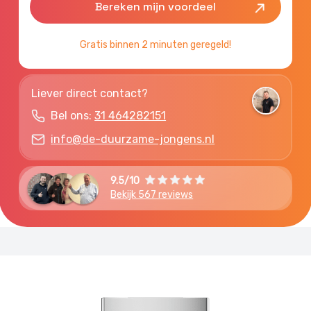
Gratis binnen 2 minuten geregeld!
Liever direct contact?
Bel ons:
31 464282151
info@de-duurzame-jongens.nl
9.5/10
Bekijk 567 reviews