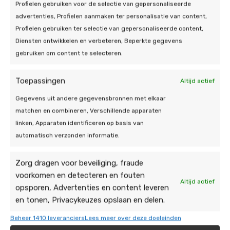
Profielen gebruiken voor de selectie van gepersonaliseerde
advertenties, Profielen aanmaken ter personalisatie van content,
Profielen gebruiken ter selectie van gepersonaliseerde content,
Diensten ontwikkelen en verbeteren, Beperkte gegevens
gebruiken om content te selecteren.
Toepassingen
Altijd actief
Gegevens uit andere gegevensbronnen met elkaar
matchen en combineren, Verschillende apparaten
linken, Apparaten identificeren op basis van
automatisch verzonden informatie.
Onze energie-
Zorg dragen voor beveiliging, fraude
voorkomen en detecteren en fouten
oplossingen
Altijd actief
opsporen, Advertenties en content leveren
en tonen, Privacykeuzes opslaan en delen.
Bent u op zoek naar een betrouwbare thuisbatterij
Beheer 1410 leveranciers
Lees meer over deze doeleinden
installateur in Geleen? Zoek niet verder, want bij De