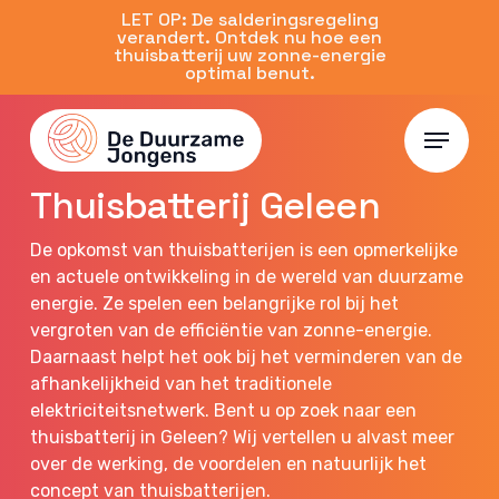
Skip
LET OP: De salderingsregeling
verandert. Ontdek nu hoe een
to
thuisbatterij uw zonne-energie
main
optimal benut.
content
Menu
Limburg
Thuisbatterij Geleen
De opkomst van thuisbatterijen is een opmerkelijke
en actuele ontwikkeling in de wereld van duurzame
energie. Ze spelen een belangrijke rol bij het
vergroten van de efficiëntie van zonne-energie.
Daarnaast helpt het ook bij het verminderen van de
afhankelijkheid van het traditionele
elektriciteitsnetwerk. Bent u op zoek naar een
thuisbatterij in Geleen? Wij vertellen u alvast meer
over de werking, de voordelen en natuurlijk het
concept van thuisbatterijen.