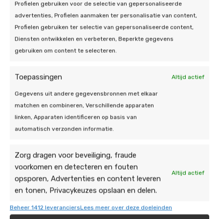
Profielen gebruiken voor de selectie van gepersonaliseerde
advertenties, Profielen aanmaken ter personalisatie van content,
Profielen gebruiken ter selectie van gepersonaliseerde content,
Diensten ontwikkelen en verbeteren, Beperkte gegevens
gebruiken om content te selecteren.
Toepassingen
Altijd actief
Gegevens uit andere gegevensbronnen met elkaar
matchen en combineren, Verschillende apparaten
linken, Apparaten identificeren op basis van
automatisch verzonden informatie.
Onze energie-
oplossingen
Zorg dragen voor beveiliging, fraude
voorkomen en detecteren en fouten
Altijd actief
opsporen, Advertenties en content leveren
Bent u op zoek naar een betrouwbare thuisbatterij
en tonen, Privacykeuzes opslaan en delen.
installateur in Hoensbroek? Zoek niet verder, want
bij De Duurzame Jongens hebben we de ervaring en
Beheer 1412 leveranciers
Lees meer over deze doeleinden
expertise die nodig zijn om de installatie van uw