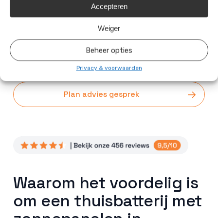
Accepteren
thuisbatterij tot een succes te maken. Wij streven
naar kwaliteit en service, zodat u zorgeloos kunt
Weiger
genieten van uw nieuwe zonnepanelen.
Beheer opties
Vraag offerte aan
Privacy & voorwaarden
Plan advies gesprek
Waarom het voordelig is
om een thuisbatterij met