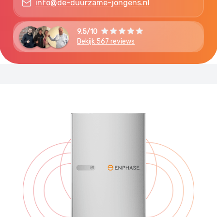
info@de-duurzame-jongens.nl
9.5/10
Bekijk 567 reviews