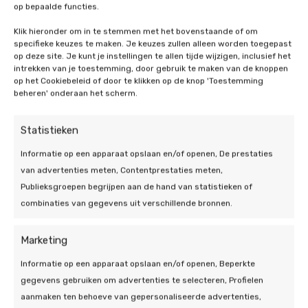
de verwachting is dat dit wel gaat komen en
op bepaalde functies.
thuisbatterij met een capaciteit van 4 tot 6
Bekijk alle FAQ
thuisbatterijen de komende jaren steeds
kW te kopen.
Klik hieronder om in te stemmen met het bovenstaande of om
interessanter worden! Sinds 2023 profiteert u
specifieke keuzes te maken. Je keuzes zullen alleen worden toegepast
al van het btw-nultarief. Neem
contact
op
op deze site. Je kunt je instellingen te allen tijde wijzigen, inclusief het
voor persoonlijk advies.
intrekken van je toestemming, door gebruik te maken van de knoppen
op het Cookiebeleid of door te klikken op de knop 'Toestemming
beheren' onderaan het scherm.
Statistieken
Informatie op een apparaat opslaan en/of openen, De prestaties
van advertenties meten, Contentprestaties meten,
Publieksgroepen begrijpen aan de hand van statistieken of
combinaties van gegevens uit verschillende bronnen.
Marketing
Informatie op een apparaat opslaan en/of openen, Beperkte
gegevens gebruiken om advertenties te selecteren, Profielen
aanmaken ten behoeve van gepersonaliseerde advertenties,