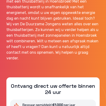
met een thuisbatterij in Hoensbroek! Met een
thuisbatterij wordt u onafhankelijk van het
energienet, omdat u uw eigen opgewekte energie
dag en nacht kunt blijven gebruiken. Ideaal toch?
Wij van De Duurzame Jongens weten alles over een
thuisbatterijen. Zo kunnen wij u verder helpen als u
een thuisbatterij met zonnepanelen in Hoensbroek
wilt combineren. Wilt u meteen een afspraak maken
of heeft u vragen? Dan kunt u natuurlijk altijd
contact met ons opnemen. Wij helpen u graag
verder.
Ontvang direct uw offerte binnen
24 uur
Bespaar gemiddeld
€1.000
per jaar