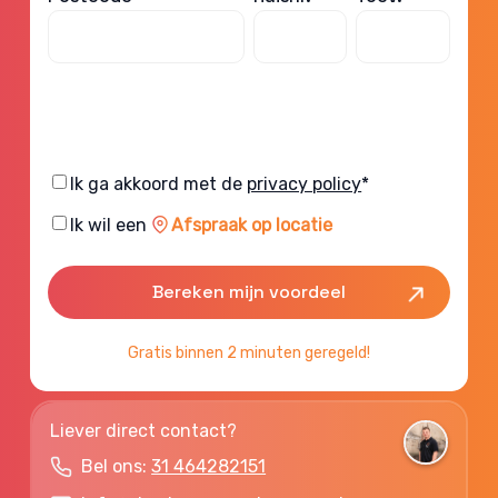
Consent
Ik ga akkoord met de
privacy policy
*
Consent
Ik wil een
Afspraak op locatie
Gratis binnen 2 minuten geregeld!
Liever direct contact?
Bel ons:
31 464282151