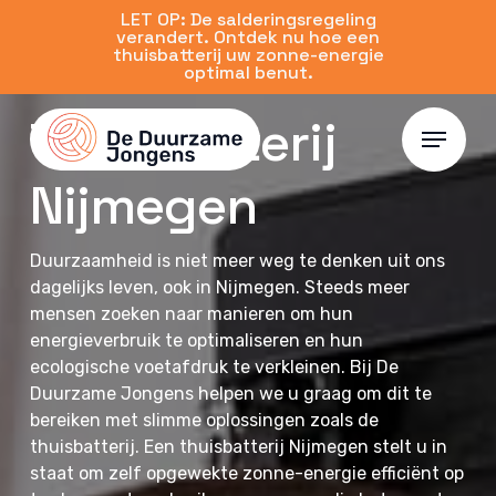
Skip
LET OP: De salderingsregeling
verandert. Ontdek nu hoe een
to
thuisbatterij uw zonne-energie
main
optimal benut.
content
Thuisbatterij
Menu
Nijmegen
Duurzaamheid is niet meer weg te denken uit ons
dagelijks leven, ook in Nijmegen. Steeds meer
mensen zoeken naar manieren om hun
energieverbruik te optimaliseren en hun
ecologische voetafdruk te verkleinen. Bij De
Duurzame Jongens helpen we u graag om dit te
bereiken met slimme oplossingen zoals de
thuisbatterij. Een thuisbatterij Nijmegen stelt u in
staat om zelf opgewekte zonne-energie efficiënt op