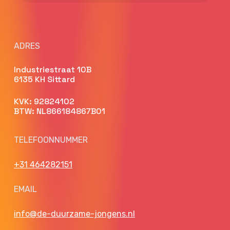
ADRES
Industriestraat 10B
6135 KH Sittard
KVK: 92824102
BTW: NL866184867B01
TELEFOONNUMMER
+31 464282151
EMAIL
info@de-duurzame-jongens.nl