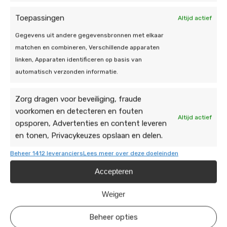
Ook de kosten zijn cruciaal: vergelijk de
aanschafprijs met de verwachte besparingen om te
Toepassingen
Altijd actief
bepalen of de investering op de lange termijn
Gegevens uit andere gegevensbronnen met elkaar
rendabel is.
matchen en combineren, Verschillende apparaten
linken, Apparaten identificeren op basis van
Let daarnaast op de technologie en levensduur van
automatisch verzonden informatie.
de batterij. Kies voor een model dat gebruik maakt
van geavanceerde technologie en bekendstaat om
Zorg dragen voor beveiliging, fraude
zijn betrouwbaarheid en lange levensduur.
voorkomen en detecteren en fouten
Controleer of de batterij compatibel is met uw
Altijd actief
opsporen, Advertenties en content leveren
bestaande zonnepanelensysteem en omvormer.
en tonen, Privacykeuzes opslaan en delen.
Vraag bovendien naar installatie- en
onderhoudsvereisten om te zorgen dat alles soepel
Beheer 1412 leveranciers
Lees meer over deze doeleinden
werkt. Vergeet niet om de garantievoorwaarden en
Accepteren
beschikbare serviceopties te bekijken voor maximale
zekerheid en gemoedsrust.
Weiger
De duurzame jongens
Beheer opties