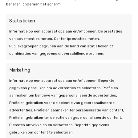
bepaalde voorwaarden btw terug te vragen bij
beheren' onderaan het scherm.
de aanschaf van uw thuisbatterij.
Statistieken
Informatie op een apparaat opslaan en/of openen, De prestaties
van advertenties meten, Contentprestaties meten,
Publieksgroepen begrijpen aan de hand van statistieken of
combinaties van gegevens uit verschillende bronnen.
Waarop letten bij de
aanschaf van een
Marketing
thuisbatterij Nijmegen
Informatie op een apparaat opslaan en/of openen, Beperkte
gegevens gebruiken om advertenties te selecteren, Profielen
Bij de aanschaf van een thuisbatterij in Nijmegen
aanmaken ten behoeve van gepersonaliseerde advertenties,
zijn er verschillende belangrijke factoren om in
Profielen gebruiken voor de selectie van gepersonaliseerde
overweging te nemen. Ten eerste moet u de
advertenties, Profielen aanmaken ter personalisatie van content,
capaciteit van de batterij afstemmen op uw
Profielen gebruiken ter selectie van gepersonaliseerde content,
energiebehoefte: hoeveel energie verbruikt uw
Diensten ontwikkelen en verbeteren, Beperkte gegevens
huishouden gemiddeld, en hoeveel kunt u opslaan?
gebruiken om content te selecteren.