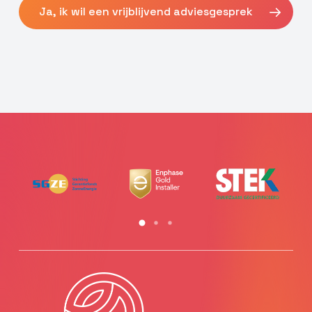
Ja, ik wil een vrijblijvend adviesgesprek