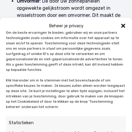
Omvormer
: De door uw zonnepanelen
opgewekte gelijkstroom wordt omgezet in
wisselstroom door een omvormer. Dit maakt de
energie geschikt voor gebruik in uw
Beheer je privacy
huishoudelijke apparaten.
Om de beste ervaringen te bieden, gebruiken wij en onze partners
Slimme aansturing
: Moderne thuisbatterijen
technologieën zoals cookies om informatie over het apparaat op te
zijn uitgerust met intelligente
slaan en/of te openen. Toestemming voor deze technologieën stelt
ons en onze partners in staat om persoonlijke gegevens zoals
aansturingssystemen. Dit zorgt voor een
surfgedrag of unieke ID's op deze site te verwerken en om
efficiënte opslag en gebruik van de energie, en
gepersonaliseerde en niet-gepersonaliseerde advertenties te tonen.
helpt u om de batterij optimaal te benutten.
Als u geen toestemming geeft of deze intrekt, kan dit invloed hebben
op bepaalde functies.
Energiebeheer
: Het systeem regelt automatisch
wanneer energie wordt opgeslagen en wanneer
Klik hieronder om in te stemmen met het bovenstaande of om
deze wordt vrijgegeven. Dit helpt bij het
specifieke keuzes te maken. Je keuzes zullen alleen worden toegepast
op deze site. Je kunt je instellingen te allen tijde wijzigen, inclusief het
maximaliseren van uw besparingen en het
intrekken van je toestemming, door gebruik te maken van de knoppen
minimaliseren van uw afhankelijkheid van het
op het Cookiebeleid of door te klikken op de knop 'Toestemming
net.
beheren' onderaan het scherm.
Controles en onderhoud
: Na installatie worden
er controles uitgevoerd om ervoor te zorgen dat
Statistieken
alles correct werkt. Daarnaast ontvangt u een