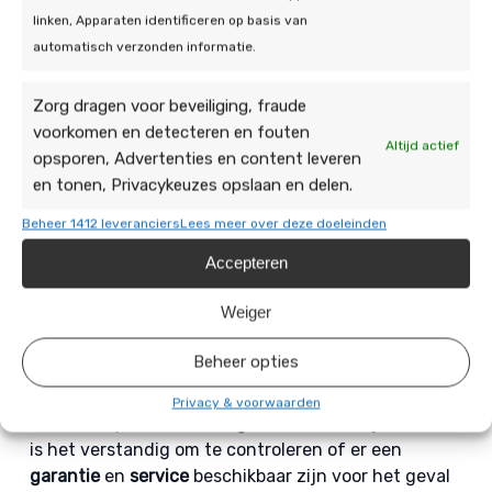
naar de
kosten
van de batterij en de verwachte
linken, Apparaten identificeren op basis van
besparingen op uw energiekosten om de juiste
automatisch verzonden informatie.
investering te maken.
Zorg dragen voor beveiliging, fraude
Daarnaast speelt de
technologie
en
levensduur
van
voorkomen en detecteren en fouten
de batterij een rol. Kies voor een batterij met
Altijd actief
opsporen, Advertenties en content leveren
duurzame technologie en een lange levensduur om
en tonen, Privacykeuzes opslaan en delen.
ervoor te zorgen dat u de beste waarde voor uw
geld krijgt.
Compatibiliteit
met uw bestaande
Beheer 1412 leveranciers
Lees meer over deze doeleinden
zonnepanelensysteem is ook cruciaal; zorg ervoor
Accepteren
dat de batterij goed integreert met uw
zonnepanelen.
Weiger
Het
installatie- en onderhoudsproces
moet efficiënt
Beheer opties
en professioneel verlopen. Informeer naar de
installatieprocedure en het benodigde onderhoud
Privacy & voorwaarden
voor een optimale werking van uw batterij. Tot slot
is het verstandig om te controleren of er een
garantie
en
service
beschikbaar zijn voor het geval