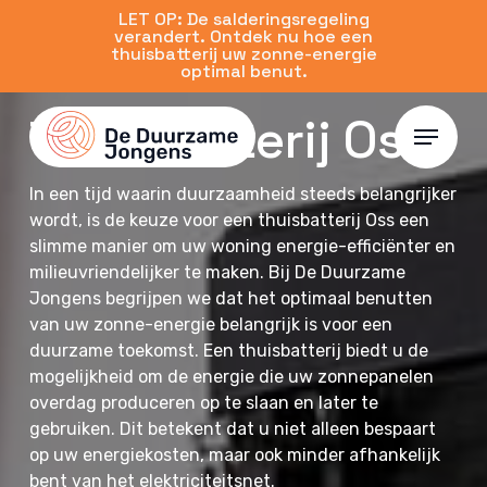
Skip
LET OP: De salderingsregeling
verandert. Ontdek nu hoe een
to
thuisbatterij uw zonne-energie
main
optimal benut.
content
Thuisbatterij Oss
Menu
In een tijd waarin duurzaamheid steeds belangrijker
wordt, is de keuze voor een thuisbatterij Oss een
slimme manier om uw woning energie-efficiënter en
milieuvriendelijker te maken. Bij De Duurzame
Jongens begrijpen we dat het optimaal benutten
van uw zonne-energie belangrijk is voor een
duurzame toekomst. Een thuisbatterij biedt u de
mogelijkheid om de energie die uw zonnepanelen
overdag produceren op te slaan en later te
gebruiken. Dit betekent dat u niet alleen bespaart
op uw energiekosten, maar ook minder afhankelijk
bent van het elektriciteitsnet.