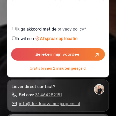
Consent
Ik ga akkoord met de
privacy policy
*
Consent
Ik wil een
Afspraak op locatie
Gratis binnen 2 minuten geregeld!
Liever direct contact?
Bel ons:
31 464282151
info@de-duurzame-jongens.nl