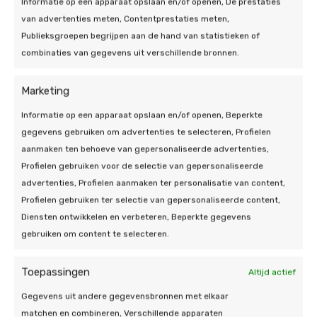
Informatie op een apparaat opslaan en/of openen, De prestaties
onderhoudsplan om de efficiëntie van uw
van advertenties meten, Contentprestaties meten,
batterij te waarborgen.
Publieksgroepen begrijpen aan de hand van statistieken of
combinaties van gegevens uit verschillende bronnen.
Marketing
Informatie op een apparaat opslaan en/of openen, Beperkte
Hier moet u op letten bij
gegevens gebruiken om advertenties te selecteren, Profielen
aanmaken ten behoeve van gepersonaliseerde advertenties,
het kopen van een
Profielen gebruiken voor de selectie van gepersonaliseerde
thuisbatterij in Oss
advertenties, Profielen aanmaken ter personalisatie van content,
Profielen gebruiken ter selectie van gepersonaliseerde content,
Bij het aanschaffen van een thuisbatterij in Oss zijn
Diensten ontwikkelen en verbeteren, Beperkte gegevens
er verschillende belangrijke factoren om te
gebruiken om content te selecteren.
overwegen. Allereerst moet u rekening houden met
de
capaciteit
van de batterij. Deze moet afgestemd
Toepassingen
Altijd actief
zijn op uw energiebehoefte en het vermogen van
Gegevens uit andere gegevensbronnen met elkaar
uw zonnepanelen. Het is ook belangrijk om te kijken
matchen en combineren, Verschillende apparaten