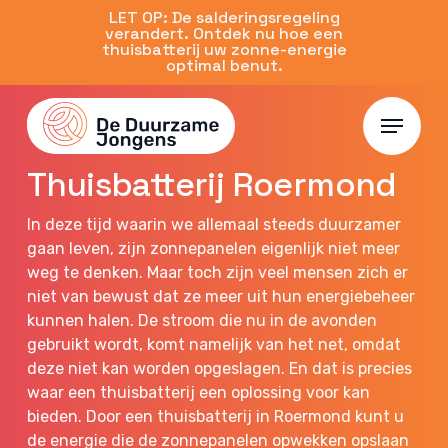
Skip
LET OP: De salderingsregeling
verandert. Ontdek nu hoe een
to
thuisbatterij uw zonne-energie
main
optimal benut.
content
Menu
Limburg
Thuisbatterij Roermond
In deze tijd waarin we allemaal steeds duurzamer
gaan leven, zijn zonnepanelen eigenlijk niet meer
weg te denken. Maar toch zijn veel mensen zich er
niet van bewust dat ze meer uit hun energiebeheer
kunnen halen. De stroom die nu in de avonden
gebruikt wordt, komt namelijk van het net, omdat
deze niet kan worden opgeslagen. En dat is precies
waar een thuisbatterij een oplossing voor kan
bieden. Door een thuisbatterij in Roermond kunt u
de energie die de zonnepanelen opwekken opslaan