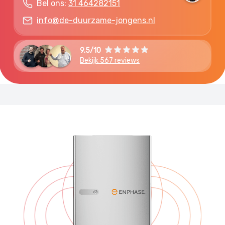
Bel ons:
31 464282151
info@de-duurzame-jongens.nl
9.5/10
Bekijk 567 reviews