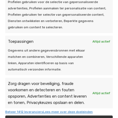
Profielen gebruiken voor de selectie van gepersonaliseerde
advertenties, Profielen aanmaken ter personalisatie van content,
Profielen gebruiken ter selectie van gepersonaliseerde content,
Diensten ontwikkelen en verbeteren, Beperkte gegevens
gebruiken om content te selecteren.
Toepassingen
Altijd actief
Gegevens uit andere gegevensbronnen met elkaar
matchen en combineren, Verschillende apparaten
linken, Apparaten identificeren op basis van
automatisch verzonden informatie.
Zorg dragen voor beveiliging, fraude
Onze energie-
voorkomen en detecteren en fouten
Altijd actief
opsporen, Advertenties en content leveren
oplossingen
en tonen, Privacykeuzes opslaan en delen.
Beheer 1412 leveranciers
Lees meer over deze doeleinden
Bent u op zoek naar een betrouwbare thuisbatterij