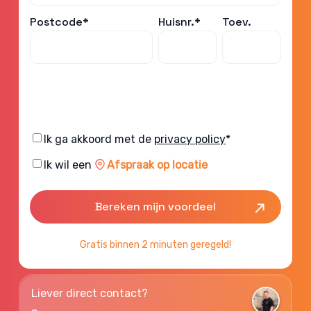
Postcode*
Huisnr.*
Toev.
Consent
Ik ga akkoord met de
privacy policy
*
Consent
Ik wil een
Afspraak op locatie
Gratis binnen 2 minuten geregeld!
Liever direct contact?