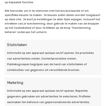
kW per kW van de zonnepanelen te hebben.
op bepaalde functies.
Momenteel is er in Nederland nog geen
Heeft u een gemiddelde zonne-installatie
subsidie voor thuisaccu’s beschikbaar. Maar
Klik hieronder om in te stemmen met het bovenstaande of om
van 4 kW, dan is het dus ideaal om een
de verwachting is dat dit wel gaat komen en
specifieke keuzes te maken. Je keuzes zullen alleen worden toegepast
thuisbatterij met een capaciteit van 4 tot 6
Bekijk alle FAQ
op deze site. Je kunt je instellingen te allen tijde wijzigen, inclusief het
thuisbatterijen de komende jaren steeds
kW te kopen.
intrekken van je toestemming, door gebruik te maken van de knoppen
interessanter worden! Sinds 2023 profiteert u
op het Cookiebeleid of door te klikken op de knop 'Toestemming
al van het btw-nultarief. Neem
contact
op
beheren' onderaan het scherm.
voor persoonlijk advies.
Statistieken
Informatie op een apparaat opslaan en/of openen, De prestaties
van advertenties meten, Contentprestaties meten,
Publieksgroepen begrijpen aan de hand van statistieken of
combinaties van gegevens uit verschillende bronnen.
Marketing
Informatie op een apparaat opslaan en/of openen, Beperkte
gegevens gebruiken om advertenties te selecteren, Profielen
aanmaken ten behoeve van gepersonaliseerde advertenties,