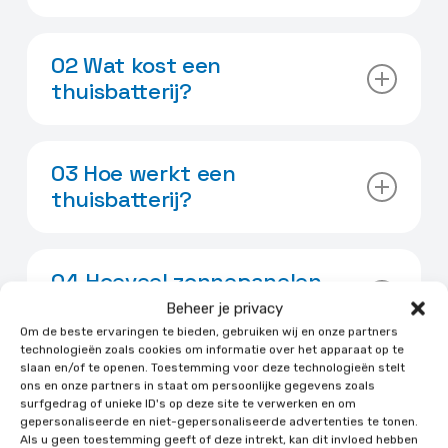
Een gemiddeld huishouden verbruikt
dagelijks circa 10 kW aan stroom. Hiervoor is
02 Wat kost een
een zonnepanelen-installatie van zo’n 4 kW
thuisbatterij?
nodig. Een thuisaccu met een vermogen van
4 à 6 kW zou ideaal zijn. Wij helpen u graag
Het vermogen van een thuisbatterij is
met het kiezen van de beste thuisbatterij
bepalend voor de prijs. Hoe hoger de
03 Hoe werkt een
voor uw woning. Neem
contact
op voor
opslagcapaciteit, hoe meer batterijcellen er
thuisbatterij?
duurzaam advies op maat.
nodig zijn. Een thuisbatterij van 12 kW is
natuurlijk veel duurder dan een accu van 6
Een thuisbatterij is onderdeel van een
kW. Wij doen u graag een voorstel.
systeem dat meestal bestaat uit een accu,
04 Hoeveel zonnepanelen
een omvormer en zonnepanelen. Hiermee
nodig voor thuisaccu?
Beheer je privacy
kunt u het productieoverschot van uw
Om de beste ervaringen te bieden, gebruiken wij en onze partners
zonnepanelen opslaan en gebruiken op
technologieën zoals cookies om informatie over het apparaat op te
Met een thuisbatterij kunt u zo’n 60 tot 70%
momenten waarop uw zonnepanelen te
slaan en/of te openen. Toestemming voor deze technologieën stelt
van uw opgewekte zonne-energie zelf
05 Krijg ik subsidie op een
ons en onze partners in staat om persoonlijke gegevens zoals
weinig of geen energie produceren. Meer
gebruiken, mits de accu het juiste vermogen
surfgedrag of unieke ID's op deze site te verwerken en om
thuisbatterij?
weten?
gepersonaliseerde en niet-gepersonaliseerde advertenties te tonen.
heeft. Het beste is om een accu van 1 of 1,5
Als u geen toestemming geeft of deze intrekt, kan dit invloed hebben