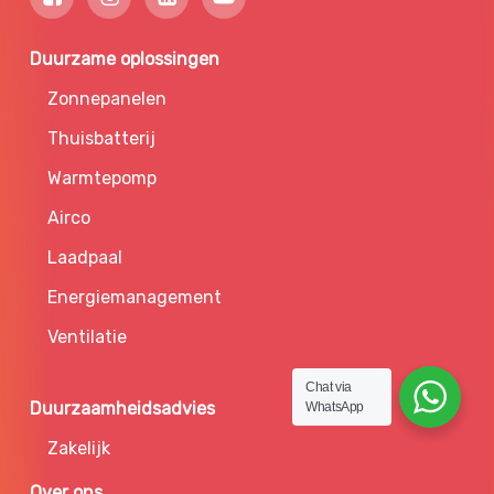
Duurzame oplossingen
Zonnepanelen
Thuisbatterij
Warmtepomp
Airco
Laadpaal
Energiemanagement
Ventilatie
Chat via
Duurzaamheidsadvies
WhatsApp
Zakelijk
Over ons