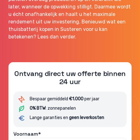
later, wanneer de opwekking stilligt. Daarmee wordt
u écht onafhankelijk en haalt u het maximale
rendement uit uw investering. Benieuwd wat een
thuisbatterij kopen in Susteren voor u kan
betekenen? Lees dan verder.
Ontvang direct uw offerte binnen
24 uur
Bespaar gemiddeld
€1.000
per jaar
0% BTW
: zonnepanelen
Lange garanties en
geen leverkosten
Voornaam*