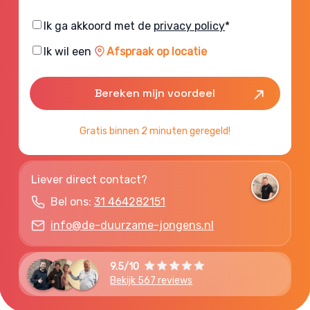
Consent
Ik ga akkoord met de
privacy policy
*
Consent
Ik wil een
Afspraak op locatie
Gratis binnen 2 minuten geregeld!
Liever direct contact?
Bel ons:
31 464282151
info@de-duurzame-jongens.nl
9.5/10
Bekijk 567 reviews