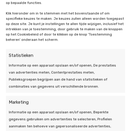
heeft. Het beste is om een accu van 1 of 1,5
op bepaalde functies.
kW per kW aan zonnepanelen te hebben. Bij
Momenteel is er in Nederland nog geen
Klik hieronder om in te stemmen met het bovenstaande of om
een gemiddelde installatie van 4 kW is een
specifieke keuzes te maken. Je keuzes zullen alleen worden toegepast
subsidie voor thuisaccu’s beschikbaar. De
thuisbatterij van 4 tot 6 kW dan ook ideaal.
op deze site. Je kunt je instellingen te allen tijde wijzigen, inclusief het
verwachting is wel dat dit in de toekomst
intrekken van je toestemming, door gebruik te maken van de knoppen
Bekijk alle FAQ
verandert. Sinds 2023 profiteert u al van het
op het Cookiebeleid of door te klikken op de knop 'Toestemming
beheren' onderaan het scherm.
btw-nultarief, wat de investering al een stuk
aantrekkelijker maakt.
Statistieken
Informatie op een apparaat opslaan en/of openen, De prestaties
van advertenties meten, Contentprestaties meten,
Publieksgroepen begrijpen aan de hand van statistieken of
combinaties van gegevens uit verschillende bronnen.
Marketing
Informatie op een apparaat opslaan en/of openen, Beperkte
gegevens gebruiken om advertenties te selecteren, Profielen
aanmaken ten behoeve van gepersonaliseerde advertenties,