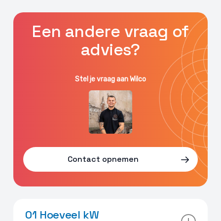
Een andere vraag of
advies?
Stel je vraag aan Wilco
Contact opnemen
01 Hoeveel kW