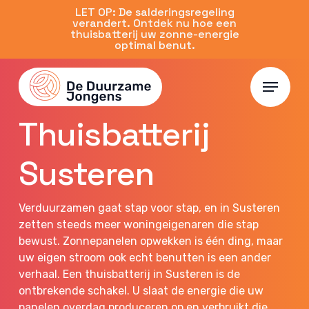
Skip
LET OP: De salderingsregeling
verandert. Ontdek nu hoe een
to
thuisbatterij uw zonne-energie
main
optimal benut.
content
Menu
Susteren
Thuisbatterij
Susteren
Verduurzamen gaat stap voor stap, en in Susteren
zetten steeds meer woningeigenaren die stap
bewust. Zonnepanelen opwekken is één ding, maar
uw eigen stroom ook echt benutten is een ander
verhaal. Een thuisbatterij in Susteren is de
ontbrekende schakel. U slaat de energie die uw
panelen overdag produceren op en verbruikt die