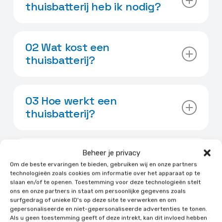
thuisbatterij heb ik nodig?
Een gemiddeld huishouden verbruikt
dagelijks circa 10 kW aan stroom. Hiervoor is
02 Wat kost een
een zonnepanelen-installatie van zo’n 4 kW
thuisbatterij?
nodig. Een thuisaccu met een vermogen van
4 à 6 kW zou ideaal zijn. Wij helpen u graag
Het vermogen van een thuisbatterij is
met het kiezen van de beste thuisbatterij
bepalend voor de prijs. Hoe hoger de
03 Hoe werkt een
voor uw woning.
opslagcapaciteit, hoe meer batterijcellen er
thuisbatterij?
nodig zijn. Een thuisbatterij van 12 kW is
natuurlijk veel duurder dan een accu van 6
Een thuisbatterij is onderdeel van een
kW. Wij doen u graag een voorstel op maat.
systeem dat meestal bestaat uit een accu,
04 Hoeveel zonnepanelen
Beheer je privacy
een omvormer en zonnepanelen. Hiermee
nodig voor thuisaccu?
Om de beste ervaringen te bieden, gebruiken wij en onze partners
slaat u het productieoverschot van uw
technologieën zoals cookies om informatie over het apparaat op te
slaan en/of te openen. Toestemming voor deze technologieën stelt
zonnepanelen op en gebruikt u die energie op
Met een thuisbatterij kunt u zo’n 60 tot 70%
ons en onze partners in staat om persoonlijke gegevens zoals
momenten dat de panelen te weinig of niets
surfgedrag of unieke ID's op deze site te verwerken en om
van uw opgewekte zonne-energie zelf
05 Krijg ik subsidie op een
opwekken.
gepersonaliseerde en niet-gepersonaliseerde advertenties te tonen.
gebruiken, mits de accu het juiste vermogen
thuisbatterij?
Als u geen toestemming geeft of deze intrekt, kan dit invloed hebben