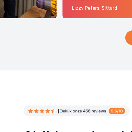
fouten
Lizzy Peters, Sittard
Privac