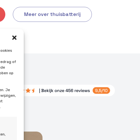
Meer over thuisbatterij
cookies
gedrag of
rde
ebben op
en. Je
 wijzigen,
et
.
ten,