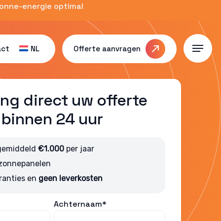
zonne-energie optimal
act
NL
Offerte aanvragen
Menu
ng direct uw offerte
binnen 24 uur
gemiddeld
€1.000
per jaar
 zonnepanelen
ranties en
geen leverkosten
Achternaam*