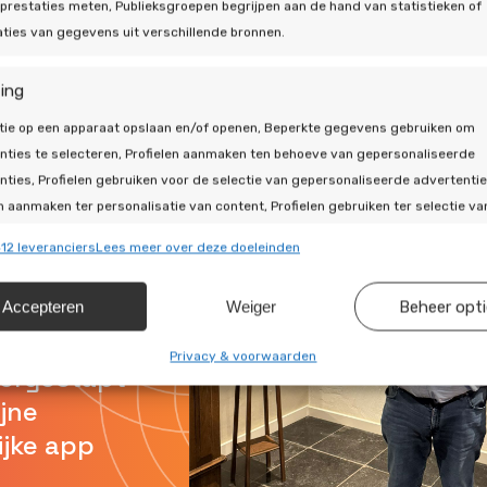
prestaties meten, Publieksgroepen begrijpen aan de hand van statistieken of
ties van gegevens uit verschillende bronnen.
ing
tie op een apparaat opslaan en/of openen, Beperkte gegevens gebruiken om
nties te selecteren, Profielen aanmaken ten behoeve van gepersonaliseerde
nties, Profielen gebruiken voor de selectie van gepersonaliseerde advertentie
n aanmaken ter personalisatie van content, Profielen gebruiken ter selectie va
naliseerde content, Diensten ontwikkelen en verbeteren, Beperkte gegevens
12 leveranciers
Lees meer over deze doeleinden
en om content te selecteren.
Accepteren
Weiger
Beheer opt
ssingen
Alti
inder
s uit andere gegevensbronnen met elkaar matchen en combineren,
Privacy & voorwaarden
vergestapt
llende apparaten linken, Apparaten identificeren op basis van
ijne
isch verzonden informatie.
ijke app
ragen voor beveiliging, fraude voorkomen en detecteren en