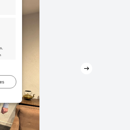
s,
n
ies
jd actief