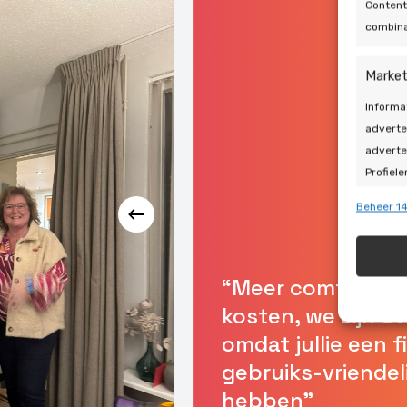
Content
combina
Market
Informa
adverte
adverte
Profiele
geperso
Beheer 14
gebruik
Toepa
“Meer comfort, m
Gegeven
kosten, we zijn o
Verschi
omdat jullie een f
automat
gebruiks-vriendel
Zorg d
hebben”