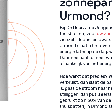
zonnepan
Urmond?
Bij De Duurzame Jongens
thuisbatterij voor
uw zon
zichzelf dubbel en dwars 
Urmond slaat u het overs
energie later op de dag,
Daarmee haalt u meer waa
afhankelijk van het energ
Hoe werkt dat precies? 
verbruikt, dan slaat de ba
is, gaat de stroom naar h
stilliggen, dan put u eer
gebruikt zo’n 30% van d
thuisbatterij in Urmond s