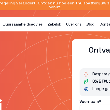
sregeling verandert. Ontdek nu hoe een thuisbatterij uw 
benut.
Duurzaamheidsadvies
Zakelijk
Over ons
Blog
Cont
Ontva
Bespaar 
0% BTW
:
Lange ga
j
Voornaam*