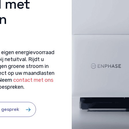
d met
n
n eigen energievoorraad
 netuitval. Rijdt u
igen groene stroom in
irect op uw maandlasten
. Neem
contact met ons
bespreken.
s gesprek