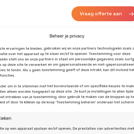
Vraag offerte aan
Beheer je privacy
te ervaringen te bieden, gebruiken wij en onze partners technologieën zoals 
atie over het apparaat op te slaan en/of te openen. Toestemming voor deze
ieën stelt ons en onze partners in staat om persoonlijke gegevens zoals surf
's op deze site te verwerken en om gepersonaliseerde en niet-gepersonalisee
ies te tonen. Als u geen toestemming geeft of deze intrekt, kan dit invloed h
functies.
lanten gingen u
onder om in te stemmen met het bovenstaande of om specifieke keuzes te mak
len alleen worden toegepast op deze site. Je kunt je instellingen te allen tijde
 het intrekken van je toestemming, door gebruik te maken van de knoppen op h
eid of door te klikken op de knop 'Toestemming beheren' onderaan het scherm
tieken
tie op een apparaat opslaan en/of openen, De prestaties van advertenties me