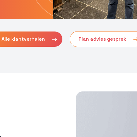
 opsporen, Advertenties en content leveren en tonen,
Alti
ykeuzes opslaan en delen.
Alle klantverhalen
Plan advies gesprek