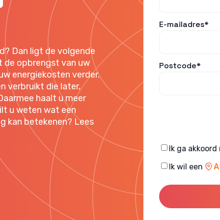
E-mailadres*
d? Dan ligt de volgende
ot de opbrengst van uw
Postcode*
 uw energiekosten verder.
 verbruikt die later,
 Daarmee haalt u meer
Wilt u weten wat een
ng kan betekenen? Lees
Consent
Ik ga akkoord
Consent
Ik wil een
A