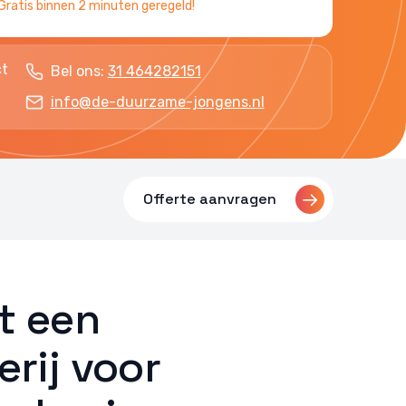
Gratis binnen 2 minuten geregeld!
ct
Bel ons:
31 464282151
info@de-duurzame-jongens.nl
Offerte aanvragen
t een
erij voor