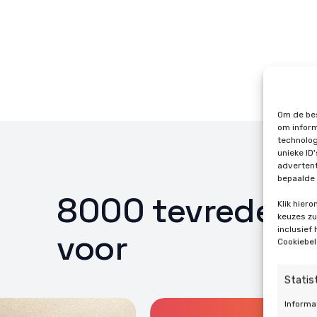
Om de bes
om inform
technolog
unieke ID
advertent
bepaalde 
8000 tevreden k
Klik hier
keuzes zul
inclusief
voor
Cookiebel
Statis
Informa