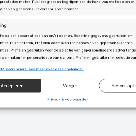
adviesgesprek brengen we
prestaties meten, Publieksgroepen begrijpen aan de hand van statistieken of
maken van een passend
ties van gegevens uit verschillende bronnen.
Hybride warmtepo
ing
automatisch de mees
tie op een apparaat opslaan en/of openen, Beperkte gegevens gebruiken om
wie (nog) niet volled
nties te selecteren, Profielen aanmaken ten behoeve van gepersonaliseerde
zetten richting duu
nties, Profielen gebruiken voor de selectie van gepersonaliseerde advertentie
All-electric warmt
n aanmaken ter personalisatie van content, Profielen gebruiken ter selectie va
zijn energie uit nat
naliseerde content, Diensten ontwikkelen en verbeteren, Beperkte gegevens
geïsoleerde woninge
12 leveranciers
Lees meer over deze doeleinden
en om content te selecteren.
onafhankelijk van ga
Accepteren
Weiger
Beheer opt
ssingen
Alti
Onze gecertificeerde in
installatie en beantwoor
s uit andere gegevensbronnen met elkaar matchen en combineren,
Privacy & voorwaarden
llende apparaten linken, Apparaten identificeren op basis van
isch verzonden informatie.
ragen voor beveiliging, fraude voorkomen en detecteren en