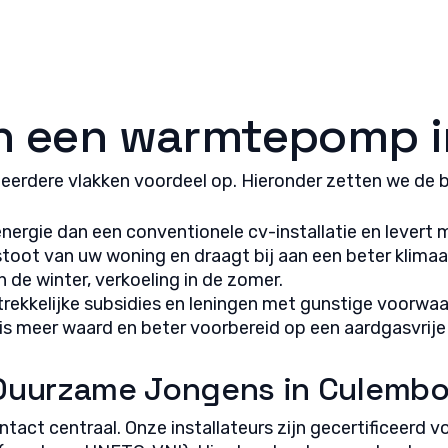
 opsporen, Advertenties en content leveren en tonen,
Alti
ykeuzes opslaan en delen.
an een warmtepomp 
erdere vlakken voordeel op. Hieronder zetten we de be
 energie dan een conventionele cv-installatie en levert 
stoot van uw woning en draagt bij aan een beter klimaa
n de winter, verkoeling in de zomer.
ntrekkelijke subsidies en leningen met gunstige voorwa
is meer waard en beter voorbereid op een aardgasvrij
Duurzame Jongens in Culemb
tact centraal. Onze installateurs zijn gecertificeerd 