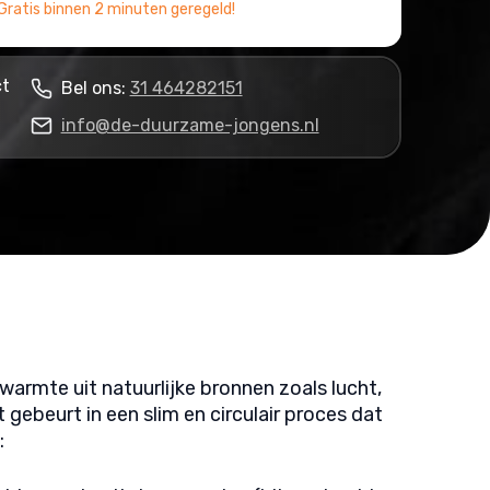
Gratis binnen 2 minuten geregeld!
ct
Bel ons:
31 464282151
info@de-duurzame-jongens.nl
warmte uit natuurlijke bronnen zoals lucht,
 gebeurt in een slim en circulair proces dat
: