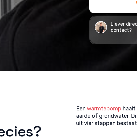
Liever dire
contact?
Een
warmtepomp
haalt 
aarde of grondwater. Dit
uit vier stappen bestaat
ecies?