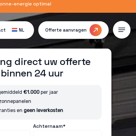
zonne-energie optimal
act
NL
Offerte aanvragen
Menu
ng direct uw offerte
binnen 24 uur
gemiddeld
€1.000
per jaar
 zonnepanelen
ranties en
geen leverkosten
Achternaam*