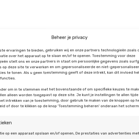
Beheer je privacy
te ervaringen te bieden, gebruiken wij en onze partners technologieën zoals 
atie over het apparaat op te slaan en/of te openen. Toestemming voor deze
ieën stelt ons en onze partners in staat om persoonlijke gegevens zoals surf
's op deze site te verwerken en om gepersonaliseerde en niet-gepersonalisee
Welke w
ies te tonen. Als u geen toestemming geeft of deze intrekt, kan dit invloed h
functies.
bij uw w
onder om in te stemmen met het bovenstaande of om specifieke keuzes te mak
len alleen worden toegepast op deze site. Je kunt je instellingen te allen tijde
 het intrekken van je toestemming, door gebruik te maken van de knoppen op h
Culembo
eid of door te klikken op de knop 'Toestemming beheren' onderaan het scherm
tieken
Bij De Duurzame Jongen
warmtepompen: hybride of
tie op een apparaat opslaan en/of openen, De prestaties van advertenties me