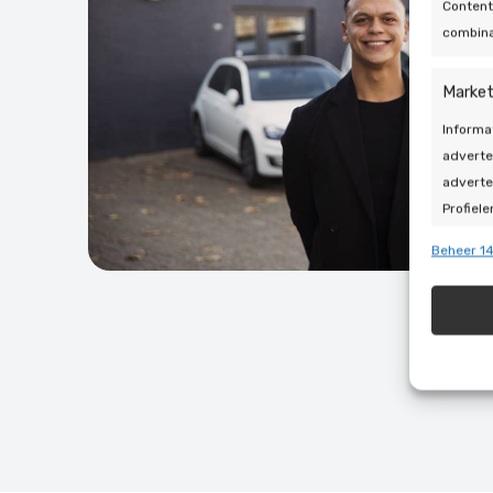
Content
combina
Market
Informa
adverte
adverte
Profiele
geperso
Beheer 14
gebruik
Toepa
Gegeven
Verschi
automat
Zorg d