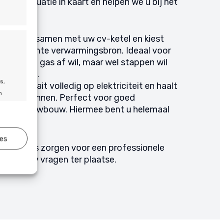
 uw situatie in kaart en helpen we u bij het
e keuze.
mp
: Werkt samen met uw cv-ketel en kiest
t efficiënte verwarmingsbron. Ideaal voor
ig van het gas af wil, maar wel stappen wil
rzaamheid.
s,
epomp
: Draait volledig op elektriciteit en haalt
n
uurlijke bronnen. Perfect voor goed
n of nieuwbouw. Hiermee bent u helemaal
s.
ies
jd actief
stallateurs zorgen voor een professionele
den al uw vragen ter plaatse.