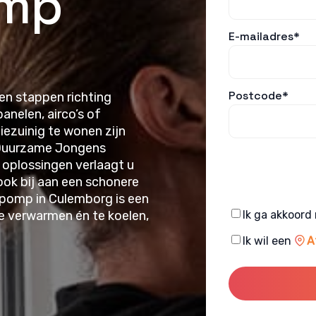
mp
E-mailadres*
Postcode*
en stappen richting
nelen, airco’s of
zuinig te wonen zijn
e Duurzame Jongens
 oplossingen verlaagt u
ook bij aan een schonere
pomp in Culemborg is een
Consent
e verwarmen én te koelen,
Ik ga akkoord
Consent
Ik wil een
A