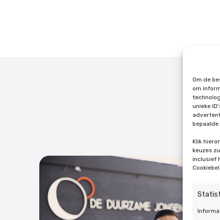
Om de bes
om inform
technolog
unieke ID
advertent
bepaalde 
Klik hier
keuzes zul
inclusief
Cookiebel
Statis
Informa