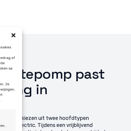
cookies
gedrag of
rde
armtepomp past
ebben op
oning in
en. Je
 wijzigen,
et
rg?
.
s kunt u kiezen uit twee hoofdtypen
 all-electric. Tijdens een vrijblijvend
ten,