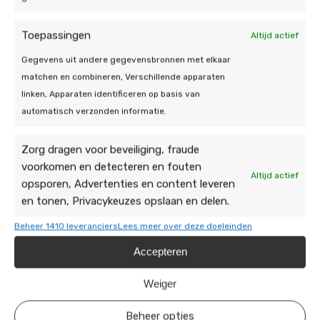
Bij nieuwbouwwoningen zijn warmtepompen vaak
al geïntegreerd in het ontwerp, waardoor de
Toepassingen
Altijd actief
installatie eenvoudig is. Bij oudere woningen kijken
we naar de isolatie, het type verwarmingssysteem
Gegevens uit andere gegevensbronnen met elkaar
en de grootte van uw woning. Indien nodig
matchen en combineren, Verschillende apparaten
adviseren we verbeteringen, zoals betere
isolatie
of
linken, Apparaten identificeren op basis van
lage-temperatuurverwarming, om het rendement
automatisch verzonden informatie.
van de warmtepomp te maximaliseren.
Zorg dragen voor beveiliging, fraude
Ook voor hybride oplossingen, waarbij de
voorkomen en detecteren en fouten
Altijd actief
warmtepomp samenwerkt met een bestaande cv-
opsporen, Advertenties en content leveren
ketel, is vrijwel elke woning geschikt. Dit is ideaal als
en tonen, Privacykeuzes opslaan en delen.
u een eerste stap wilt zetten naar verduurzaming
Beheer 1410 leveranciers
Lees meer over deze doeleinden
zonder volledig afscheid te nemen van gas.
Accepteren
Met de hulp van De Duurzame Jongens maken we
uw woning in Nuenen klaar voor een duurzame
Weiger
toekomst.
Beheer opties