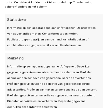
warmtepomp altijd optimaal blijft werken.
op het Cookiebeleid of door te klikken op de knop 'Toestemming
beheren' onderaan het scherm.
Met onze ervaring en certificeringen bent u
verzekerd van een zorgeloze installatie.
Statistieken
Informatie op een apparaat opslaan en/of openen, De prestaties
van advertenties meten, Contentprestaties meten,
Publieksgroepen begrijpen aan de hand van statistieken of
combinaties van gegevens uit verschillende bronnen.
Is uw woning geschikt
Marketing
voor een warmtepomp?
Informatie op een apparaat opslaan en/of openen, Beperkte
gegevens gebruiken om advertenties te selecteren, Profielen
Ja, vrijwel iedere woning is geschikt voor een
aanmaken ten behoeve van gepersonaliseerde advertenties,
warmtepomp! Of u nu in een nieuwbouwwoning
Profielen gebruiken voor de selectie van gepersonaliseerde
woont of in een oudere woning, met de juiste
advertenties, Profielen aanmaken ter personalisatie van content,
aanpassingen kunt u profiteren van de voordelen
Profielen gebruiken ter selectie van gepersonaliseerde content,
van een warmtepomp.
Diensten ontwikkelen en verbeteren, Beperkte gegevens
gebruiken om content te selecteren.