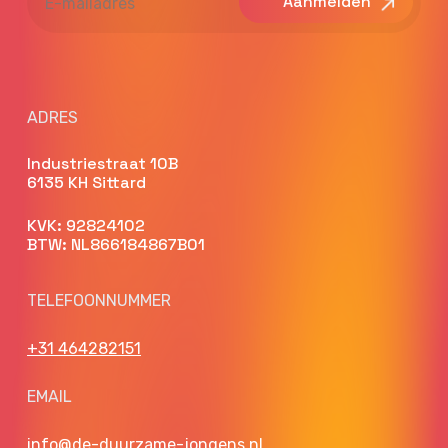
mailadres
ADRES
Industriestraat 10B
6135 KH Sittard
KVK: 92824102
BTW: NL866184867B01
TELEFOONNUMMER
+31 464282151
EMAIL
info@de-duurzame-jongens.nl