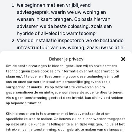
We beginnen met een vrijblijvend
adviesgesprek, waarin we uw woning en
wensen in kaart brengen. Op basis hiervan
adviseren we de beste oplossing, zoals een
hybride of all-electric warmtepomp.
Voor de installatie inspecteren we de bestaande
infrastructuur van uw woning, zoals uw isolatie
en verwarmingssysteem. Indien nodig
Beheer je privacy
adviseren we aanpassingen om de efficiëntie
Om de beste ervaringen te bieden, gebruiken wij en onze partners
van de warmtepomp te optimaliseren.
technologieën zoals cookies om informatie over het apparaat op te
Onze gecertificeerde installateurs zorgen voor
slaan en/of te openen. Toestemming voor deze technologieën stelt
ons en onze partners in staat om persoonlijke gegevens zoals
een snelle en professionele installatie. We
surfgedrag of unieke ID's op deze site te verwerken en om
koppelen de warmtepomp aan uw
gepersonaliseerde en niet-gepersonaliseerde advertenties te tonen.
verwarmingssysteem, zoals vloerverwarming of
Als u geen toestemming geeft of deze intrekt, kan dit invloed hebben
op bepaalde functies.
radiatoren, en zorgen dat alles perfect
functioneert.
Klik hieronder om in te stemmen met het bovenstaande of om
Na de installatie blijven we betrokken. We
specifieke keuzes te maken. Je keuzes zullen alleen worden toegepast
op deze site. Je kunt je instellingen te allen tijde wijzigen, inclusief het
bieden onderhoudsopties aan, zodat uw
intrekken van je toestemming, door gebruik te maken van de knoppen