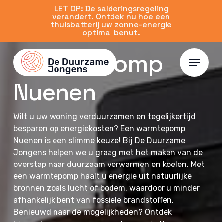
Skip
LET OP: De salderingsregeling
verandert. Ontdek nu hoe een
to
thuisbatterij uw zonne-energie
main
optimal benut.
content
Warmtepomp
Menu
Nuenen
Wilt u uw woning verduurzamen en tegelijkertijd
besparen op energiekosten? Een warmtepomp
Nuenen is een slimme keuze! Bij De Duurzame
Jongens helpen we u graag met het maken van de
overstap naar duurzaam verwarmen en koelen. Met
een warmtepomp haalt u energie uit natuurlijke
bronnen zoals lucht of bodem, waardoor u minder
afhankelijk bent van fossiele brandstoffen.
Benieuwd naar de mogelijkheden? Ontdek