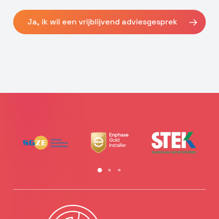
Ja, ik wil een vrijblijvend adviesgesprek