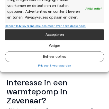
De Duurzame Jongens:
voorkomen en detecteren en fouten
jouw installateur in
Altijd actief
opsporen, Advertenties en content leveren
Zevenaar
en tonen, Privacykeuzes opslaan en delen.
Beheer 1412 leveranciers
Lees meer over deze doeleinden
Wij combineren vakkennis met persoonlijke service.
Ons team bestaat uit gecertificeerde monteurs met
Accepteren
ervaring in warmtepompen, airco’s en
Weiger
zonnepanelen. We werken uitsluitend met
betrouwbare merken en zorgen voor een nette
Beheer opties
afwerking. Bovendien krijg je standaard vijf jaar
garantie op de warmtepomp en één jaar garantie op
Privacy & voorwaarden
de installatie.
Interesse in een
warmtepomp in
Zevenaar?