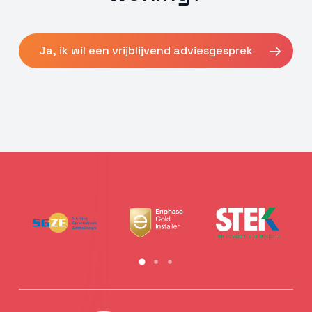
Ja, ik wil een vrijblijvend adviesgesprek