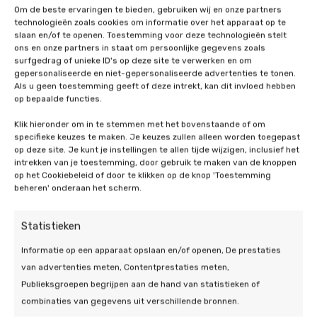
Hybride warmtepomp
: Werkt samen met je
Om de beste ervaringen te bieden, gebruiken wij en onze partners
technologieën zoals cookies om informatie over het apparaat op te
bestaande cv-ketel. Het systeem kiest
slaan en/of te openen. Toestemming voor deze technologieën stelt
automatisch de meest efficiënte bron voor
ons en onze partners in staat om persoonlijke gegevens zoals
verwarming. Ideaal voor wie in stappen wil
surfgedrag of unieke ID's op deze site te verwerken en om
gepersonaliseerde en niet-gepersonaliseerde advertenties te tonen.
verduurzamen.
Als u geen toestemming geeft of deze intrekt, kan dit invloed hebben
All-electric warmtepomp
: Volledig aardgasvrij
op bepaalde functies.
en perfect voor goed geïsoleerde woningen.
Klik hieronder om in te stemmen met het bovenstaande of om
Hiermee ben je helemaal klaar voor een
specifieke keuzes te maken. Je keuzes zullen alleen worden toegepast
toekomst zonder gas.
op deze site. Je kunt je instellingen te allen tijde wijzigen, inclusief het
intrekken van je toestemming, door gebruik te maken van de knoppen
op het Cookiebeleid of door te klikken op de knop 'Toestemming
Onze specialisten bekijken jouw situatie in
beheren' onderaan het scherm.
Zevenaar en geven persoonlijk advies. Daarna
zorgen we voor een vakkundige installatie, van A
Statistieken
tot Z.
Informatie op een apparaat opslaan en/of openen, De prestaties
van advertenties meten, Contentprestaties meten,
Publieksgroepen begrijpen aan de hand van statistieken of
combinaties van gegevens uit verschillende bronnen.