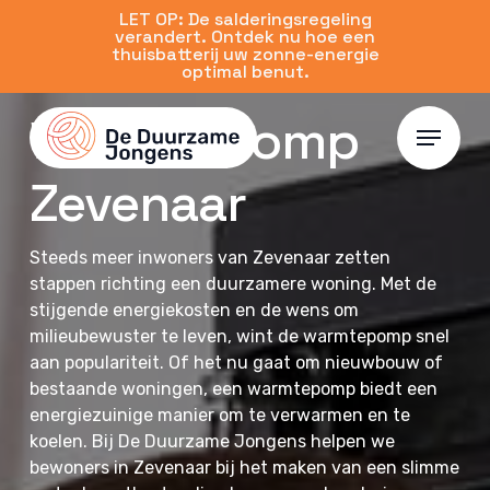
Skip
LET OP: De salderingsregeling
verandert. Ontdek nu hoe een
to
thuisbatterij uw zonne-energie
main
optimal benut.
content
Warmtepomp
Menu
Zevenaar
Steeds meer inwoners van Zevenaar zetten
stappen richting een duurzamere woning. Met de
stijgende energiekosten en de wens om
milieubewuster te leven, wint de warmtepomp snel
aan populariteit. Of het nu gaat om nieuwbouw of
bestaande woningen, een warmtepomp biedt een
energiezuinige manier om te verwarmen en te
koelen. Bij De Duurzame Jongens helpen we
bewoners in Zevenaar bij het maken van een slimme