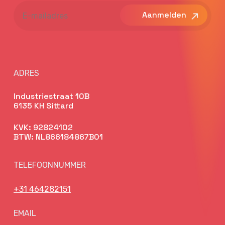
E-
mailadres
ADRES
Industriestraat 10B
6135 KH Sittard
KVK: 92824102
BTW: NL866184867B01
TELEFOONNUMMER
+31 464282151
EMAIL