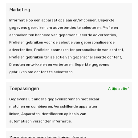
Waarom kiezen voor een
Marketing
warmtepomp in
Informatie op een apparaat opslaan en/of openen, Beperkte
gegevens gebruiken om advertenties te selecteren, Profielen
Zevenaar?
aanmaken ten behoeve van gepersonaliseerde advertenties,
Profielen gebruiken voor de selectie van gepersonaliseerde
Een warmtepomp is niet alleen goed voor het milieu,
advertenties, Profielen aanmaken ter personalisatie van content,
maar biedt ook veel praktische voordelen:
Profielen gebruiken ter selectie van gepersonaliseerde content,
Diensten ontwikkelen en verbeteren, Beperkte gegevens
Lagere energierekening
door efficiënt gebruik
gebruiken om content te selecteren.
van elektriciteit.
Minder CO₂-uitstoot
, dus beter voor het klimaat.
Toepassingen
Altijd actief
Meer comfort
, zowel bij koude als warme dagen.
Toegang tot subsidies en regelingen
voor
Gegevens uit andere gegevensbronnen met elkaar
duurzame installaties.
matchen en combineren, Verschillende apparaten
Hogere woningwaarde
en toekomstbestendige
linken, Apparaten identificeren op basis van
investering.
automatisch verzonden informatie.
Zorg dragen voor beveiliging, fraude