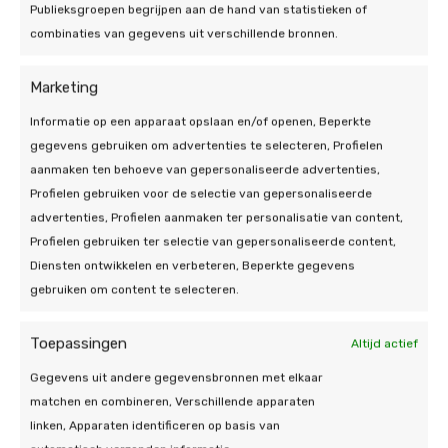
Hengelo mogelijk?
Publieksgroepen begrijpen aan de hand van statistieken of
combinaties van gegevens uit verschillende bronnen.
Het is niet meer mogelijk om subsidie te krijgen op
de aankoop en installatie van zonnepanelen in
gemeente Hengelo. U kunt echter wel
Marketing
gebruikmaken van twee regelingen. De eerste
Informatie op een apparaat opslaan en/of openen, Beperkte
regeling is de salderingsregeling. Deze regeling
gegevens gebruiken om advertenties te selecteren, Profielen
maakt het mogelijk bij een overschot aan
aanmaken ten behoeve van gepersonaliseerde advertenties,
geproduceerde energie, dit overschot terug te
Profielen gebruiken voor de selectie van gepersonaliseerde
leveren aan het energienetwerk tegen een kleine
advertenties, Profielen aanmaken ter personalisatie van content,
vergoeding. Deze regeling geldt nog tot 2025,
Profielen gebruiken ter selectie van gepersonaliseerde content,
waarna hij langzaam wordt afgebouwd. Bovendien
Diensten ontwikkelen en verbeteren, Beperkte gegevens
kunt u gebruikmaken van het 0% btw-tarief. Dit
gebruiken om content te selecteren.
houdt in dat u bij de aankoop en installatie van uw
panelen geen btw meer betaalt. Voorheen was dit al
Toepassingen
Altijd actief
een verlaagd btw van 6%, maar nu is dit percentage
gedaald naar 0%.
Gegevens uit andere gegevensbronnen met elkaar
matchen en combineren, Verschillende apparaten
Zonnepanelen kopen in
linken, Apparaten identificeren op basis van