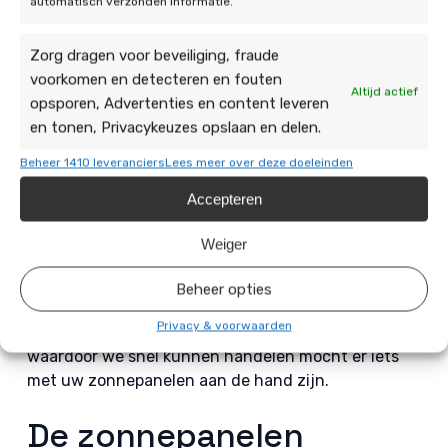
automatisch verzonden informatie.
Hengelo bij de Duurzame
Jongens
Zorg dragen voor beveiliging, fraude
voorkomen en detecteren en fouten
Wanneer u zonnepanelen wilt kopen in de regio van
Altijd actief
opsporen, Advertenties en content leveren
Hengelo, dan doet u dat bij De Duurzame Jongens.
en tonen, Privacykeuzes opslaan en delen.
Wij werken uitsluitend met topmerken van
zonnepanelen, zoals Sunpower, Huawei en Suntech.
Beheer 1410 leveranciers
Lees meer over deze doeleinden
Ook de omvormers, onderconstructies en
Accepteren
montagematerialen zijn van deze A-merken
afkomstig. Uw zonnepanelen worden geïnstalleerd
Weiger
door onze gecertificeerde installateurs, waarbij we
een complete service verzorgen. Wij zijn
Beheer opties
aangesloten bij Stichting Garantiefonds, wat
Privacy & voorwaarden
inhoudt dat we 24/7 storingen kunnen volgen
waardoor we snel kunnen handelen mocht er iets
met uw zonnepanelen aan de hand zijn.
De zonnepanelen