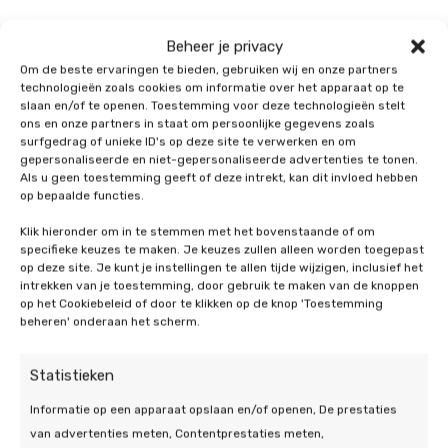
Beheer je privacy
Kosten van
Om de beste ervaringen te bieden, gebruiken wij en onze partners
technologieën zoals cookies om informatie over het apparaat op te
zonnepanelen in
slaan en/of te openen. Toestemming voor deze technologieën stelt
ons en onze partners in staat om persoonlijke gegevens zoals
Hengelo
surfgedrag of unieke ID's op deze site te verwerken en om
gepersonaliseerde en niet-gepersonaliseerde advertenties te tonen.
Als u geen toestemming geeft of deze intrekt, kan dit invloed hebben
Wat zonnepanelen op uw woning in Hengelo u
op bepaalde functies.
zullen kosten, is geen eenduidig antwoord op te
Klik hieronder om in te stemmen met het bovenstaande of om
geven. De totaalprijs wordt namelijk bepaald door
specifieke keuzes te maken. Je keuzes zullen alleen worden toegepast
meerdere factoren, zoals de hoeveelheid
op deze site. Je kunt je instellingen te allen tijde wijzigen, inclusief het
zonnepanelen die u afneemt, de capaciteit van de
intrekken van je toestemming, door gebruik te maken van de knoppen
op het Cookiebeleid of door te klikken op de knop 'Toestemming
zonnepanelen, het vermogen van de panelen, de
beheren' onderaan het scherm.
complexiteit van de klus en dergelijke aspecten. Wilt
u echter een op maat gemaakte prijsopgave van
Statistieken
ons? Vraag dan een adviesgesprek bij ons aan.
Informatie op een apparaat opslaan en/of openen, De prestaties
Subsidie voor zonnepanelen in
van advertenties meten, Contentprestaties meten,