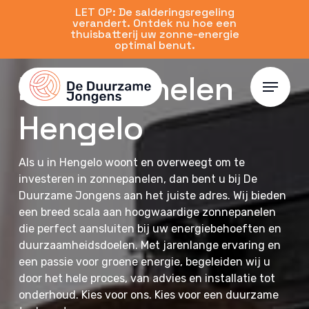
Skip
LET OP: De salderingsregeling
verandert. Ontdek nu hoe een
to
thuisbatterij uw zonne-energie
main
optimal benut.
content
Zonnepanelen
Menu
Hengelo
Als u in Hengelo woont en overweegt om te
investeren in zonnepanelen, dan bent u bij De
Duurzame Jongens aan het juiste adres. Wij bieden
een breed scala aan hoogwaardige zonnepanelen
die perfect aansluiten bij uw energiebehoeften en
duurzaamheidsdoelen. Met jarenlange ervaring en
een passie voor groene energie, begeleiden wij u
door het hele proces, van advies en installatie tot
onderhoud. Kies voor ons. Kies voor een duurzame