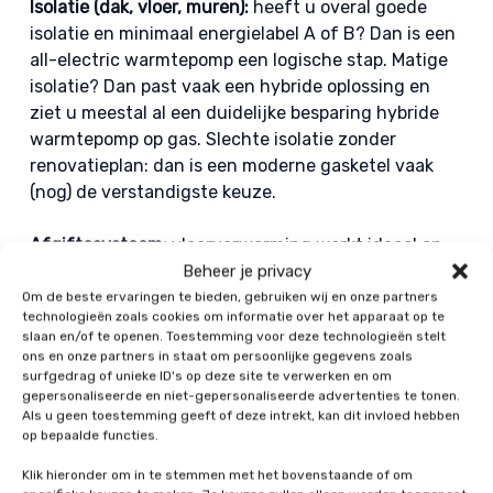
Isolatie (dak, vloer, muren):
heeft u overal goede
isolatie en minimaal energielabel A of B? Dan is een
all-electric warmtepomp een logische stap. Matige
isolatie? Dan past vaak een hybride oplossing en
ziet u meestal al een duidelijke besparing hybride
warmtepomp op gas. Slechte isolatie zonder
renovatieplan: dan is een moderne gasketel vaak
(nog) de verstandigste keuze.
Afgiftesysteem:
vloerverwarming werkt ideaal op
lage temperatuur. Heeft u radiatoren, kijk dan naar
Beheer je privacy
lagetemperatuurradiatoren of of uw huidige
Om de beste ervaringen te bieden, gebruiken wij en onze partners
technologieën zoals cookies om informatie over het apparaat op te
radiatoren voldoende zijn bij lagere
slaan en/of te openen. Toestemming voor deze technologieën stelt
watertemperaturen.
ons en onze partners in staat om persoonlijke gegevens zoals
surfgedrag of unieke ID's op deze site te verwerken en om
gepersonaliseerde en niet-gepersonaliseerde advertenties te tonen.
Buitenruimte en geluid:
voor een buitenunit heeft u
Als u geen toestemming geeft of deze intrekt, kan dit invloed hebben
plek nodig met vrije luchtstroom, en u houdt
op bepaalde functies.
rekening met afstand tot de erfgrens.
Klik hieronder om in te stemmen met het bovenstaande of om