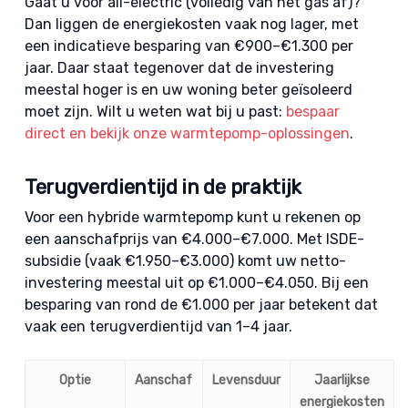
Gaat u voor all-electric (volledig van het gas af)?
Dan liggen de energiekosten vaak nog lager, met
een indicatieve besparing van €900–€1.300 per
jaar. Daar staat tegenover dat de investering
meestal hoger is en uw woning beter geïsoleerd
moet zijn. Wilt u weten wat bij u past:
bespaar
direct en bekijk onze warmtepomp-oplossingen
.
Terugverdientijd in de praktijk
Voor een hybride warmtepomp kunt u rekenen op
een aanschafprijs van €4.000–€7.000. Met ISDE-
subsidie (vaak €1.950–€3.000) komt uw netto-
investering meestal uit op €1.000–€4.050. Bij een
besparing van rond de €1.000 per jaar betekent dat
vaak een terugverdientijd van 1–4 jaar.
Optie
Aanschaf
Levensduur
Jaarlijkse
energiekosten