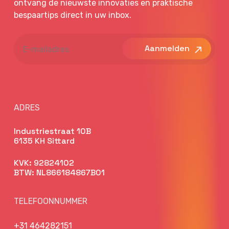
ontvang de nieuwste innovaties en praktische
bespaartips direct in uw inbox.
E-
mailadres
ADRES
Industriestraat 10B
6135 KH Sittard
KVK: 92824102
BTW: NL866184867B01
TELEFOONNUMMER
+31 464282151