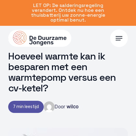
Skip
LET OP: De salderingsregeling
verandert. Ontdek nu hoe een
to
thuisbatterij uw zonne-energie
main
optimal benut.
content
Menu
17 jun 2026 | Warmtepomp
Hoeveel warmte kan ik
besparen met een
warmtepomp versus een
cv-ketel?
Door
wilco
7 min leestijd