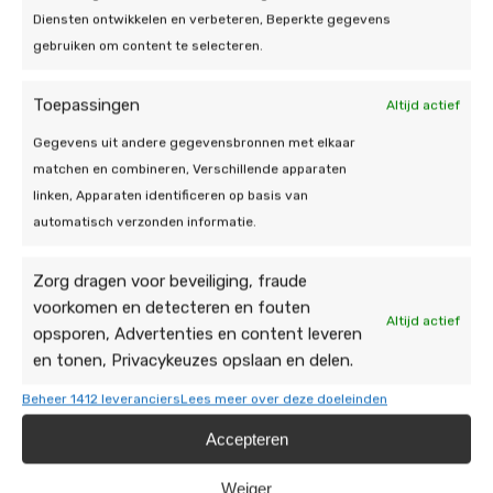
Diensten ontwikkelen en verbeteren, Beperkte gegevens
warmtepomp is geplaatst. U heeft daarbij onder
gebruiken om content te selecteren.
andere een factuur en meldcode nodig. Geen
zorgen: wij regelen de benodigde documentatie en
zorgen dat u precies weet wat u moet aanleveren,
Toepassingen
Altijd actief
zodat u geen geld laat liggen.
Gegevens uit andere gegevensbronnen met elkaar
matchen en combineren, Verschillende apparaten
Tip: in sommige gemeenten zijn er extra regelingen,
linken, Apparaten identificeren op basis van
zoals een Stimuleringslening Energie. Daarmee kunt
automatisch verzonden informatie.
u de investering (deels) financieren tegen gunstige
voorwaarden.
Zorg dragen voor beveiliging, fraude
voorkomen en detecteren en fouten
Wilt u weten wat er in uw situatie mogelijk is?
Vraag
Altijd actief
opsporen, Advertenties en content leveren
gratis advies aan
– wij berekenen uw
en tonen, Privacykeuzes opslaan en delen.
subsidiebedrag. Meer praktische antwoorden vindt
u ook in onze
FAQ
.
Beheer 1412 leveranciers
Lees meer over deze doeleinden
Accepteren
Ons advies: zo kiest u het
Weiger