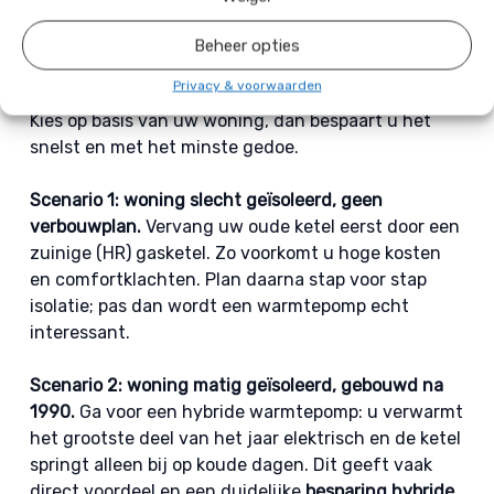
juiste
verwarmingssysteem
Beheer opties
Privacy & voorwaarden
Twijfelt u tussen een cv-ketel of warmtepomp?
Kies op basis van uw woning, dan bespaart u het
snelst en met het minste gedoe.
Scenario 1: woning slecht geïsoleerd, geen
verbouwplan.
Vervang uw oude ketel eerst door een
zuinige (HR) gasketel. Zo voorkomt u hoge kosten
en comfortklachten. Plan daarna stap voor stap
isolatie; pas dan wordt een warmtepomp echt
interessant.
Scenario 2: woning matig geïsoleerd, gebouwd na
1990.
Ga voor een hybride warmtepomp: u verwarmt
het grootste deel van het jaar elektrisch en de ketel
springt alleen bij op koude dagen. Dit geeft vaak
direct voordeel en een duidelijke
besparing hybride