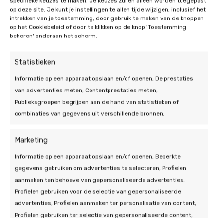
specifieke keuzes te maken. Je keuzes zullen alleen worden toegepast
Wilt u weten welke optie in uw situatie het beste
op deze site. Je kunt je instellingen te allen tijde wijzigen, inclusief het
scoort? Bekijk onze
oplossingen
of lees verder in
intrekken van je toestemming, door gebruik te maken van de knoppen
op het Cookiebeleid of door te klikken op de knop 'Toestemming
onze
kennisbank
.
beheren' onderaan het scherm.
Subsidie voor een
Statistieken
warmtepomp: zo vraagt u
Informatie op een apparaat opslaan en/of openen, De prestaties
van advertenties meten, Contentprestaties meten,
ISDE aan
Publieksgroepen begrijpen aan de hand van statistieken of
combinaties van gegevens uit verschillende bronnen.
ISDE-subsidie: gemiddeld €1.950 tot
€3.000 terug
Marketing
Koopt u een (hybride) warmtepomp, dan kunt u vaak
Informatie op een apparaat opslaan en/of openen, Beperkte
gebruikmaken van de ISDE-subsidie. In de praktijk
gegevens gebruiken om advertenties te selecteren, Profielen
krijgt u gemiddeld €1.950 tot €3.000 terug. Het
aanmaken ten behoeve van gepersonaliseerde advertenties,
exacte bedrag hangt af van het merk, type en het
Profielen gebruiken voor de selectie van gepersonaliseerde
vermogen van de warmtepomp.
advertenties, Profielen aanmaken ter personalisatie van content,
Profielen gebruiken ter selectie van gepersonaliseerde content,
U vraagt de ISDE aan via RVO, nadat de