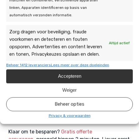
matchen en combineren, Verschillende apparaten
middelgroot gezin het beste past bij uw woning en
linken, Apparaten identificeren op basis van
verbruik? Wij maken het kiezen eenvoudig. U krijgt
automatisch verzonden informatie.
bij ons één aanspreekpunt en een plan dat klopt,
zodat u niet te groot (onnodig duur) of te klein
Zorg dragen voor beveiliging, fraude
(tekort aan comfort) uitkomt.
voorkomen en detecteren en fouten
Altijd actief
opsporen, Advertenties en content leveren
Zo werkt het in de praktijk: we starten met een
en tonen, Privacykeuzes opslaan en delen.
gratis adviesgesprek op basis van uw woningtype,
isolatie en gezinssituatie. Daarna doen we een
Beheer 1412 leveranciers
Lees meer over deze doeleinden
warmteverliesberekening en helpen we u de juiste
Accepteren
warmtepomp kiezen, inclusief duidelijk type- en
vermogensadvies op maat. Vervolgens verzorgen
Weiger
onze gecertificeerde monteurs de complete
installatie, netjes en veilig. En ook na oplevering
Beheer opties
blijft u ontzorgd met onderhoud en service via De
Privacy & voorwaarden
Duurzame Jongens.
Klaar om te besparen?
Gratis offerte