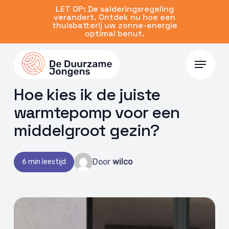
Skip
LET OP: De salderingsregeling
verandert. Ontdek nu hoe een
to
thuisbatterij uw zonne-energie
main
optimal benut.
content
Menu
18 jun 2026 | Warmtepomp
Hoe kies ik de juiste
warmtepomp voor een
middelgroot gezin?
Door
wilco
6 min leestijd