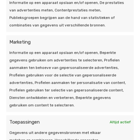
personen
Informatie op een apparaat opslaan en/of openen, De prestaties
De terugverdientijd hangt vooral af van isolatie,
van advertenties meten, Contentprestaties meten,
energieprijzen en uw huidige gasverbruik. Voor een
Publieksgroepen begrijpen aan de hand van statistieken of
all-electric oplossing is 7–12 jaar een realistische
combinaties van gegevens uit verschillende bronnen.
bandbreedte; bij hybride is dit vaak korter, omdat de
investering lager is en u direct gas bespaart.
Marketing
Benieuwd wat dit betekent voor uw warmtepomp?
Informatie op een apparaat opslaan en/of openen, Beperkte
Bereken uw besparing via een gratis offerte
, gratis
gegevens gebruiken om advertenties te selecteren, Profielen
binnen 2 minuten geregeld.
aanmaken ten behoeve van gepersonaliseerde advertenties,
Profielen gebruiken voor de selectie van gepersonaliseerde
Vraag vandaag nog een
advertenties, Profielen aanmaken ter personalisatie van content,
Profielen gebruiken ter selectie van gepersonaliseerde content,
gratis offerte aan voor uw
Diensten ontwikkelen en verbeteren, Beperkte gegevens
gezin
gebruiken om content te selecteren.
Wat De Duurzame Jongens voor u
Toepassingen
Altijd actief
regelen, van advies tot installatie
Gegevens uit andere gegevensbronnen met elkaar
Wilt u snel weten welke warmtepomp voor een