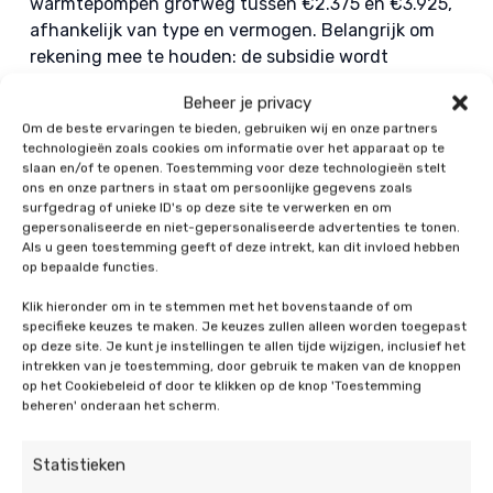
warmtepompen grofweg tussen €2.375 en €3.925,
afhankelijk van type en vermogen. Belangrijk om
rekening mee te houden: de subsidie wordt
achteraf uitgekeerd. U betaalt de aanschaf en
Beheer je privacy
installatie dus eerst zelf, en krijgt daarna het
Om de beste ervaringen te bieden, gebruiken wij en onze partners
subsidiebedrag terug zodra de aanvraag is
technologieën zoals cookies om informatie over het apparaat op te
goedgekeurd.
slaan en/of te openen. Toestemming voor deze technologieën stelt
ons en onze partners in staat om persoonlijke gegevens zoals
surfgedrag of unieke ID's op deze site te verwerken en om
Wat betekent dat concreet voor uw portemonnee?
gepersonaliseerde en niet-gepersonaliseerde advertenties te tonen.
Richtprijzen na subsidie: een hybride warmtepomp
Als u geen toestemming geeft of deze intrekt, kan dit invloed hebben
komt vaak uit op ongeveer €4050–€6000. Kiest u
op bepaalde functies.
voor een all-electric lucht-water warmtepomp, dan
Klik hieronder om in te stemmen met het bovenstaande of om
ligt u na subsidie meestal rond €8.075–€9.625. Wilt
specifieke keuzes te maken. Je keuzes zullen alleen worden toegepast
u de juiste warmtepomp kiezen op basis van uw
op deze site. Je kunt je instellingen te allen tijde wijzigen, inclusief het
intrekken van je toestemming, door gebruik te maken van de knoppen
woning en gezinssituatie, dan helpen we u graag
op het Cookiebeleid of door te klikken op de knop 'Toestemming
met een heldere berekening.
beheren' onderaan het scherm.
Terugverdientijd bij een gezin van 3–5
Statistieken