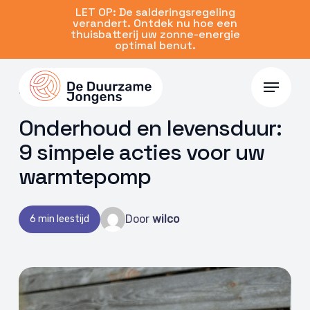
Skip
LET OP: De salderingsregeling
verandert. Ontdek nu hoe een
to
thuisbatterij uw zonne-energie
main
optimal benut.
content
Menu
02 jun 2026 | Warmtepomp
Onderhoud en levensduur:
9 simpele acties voor uw
warmtepomp
Door
wilco
6 min leestijd