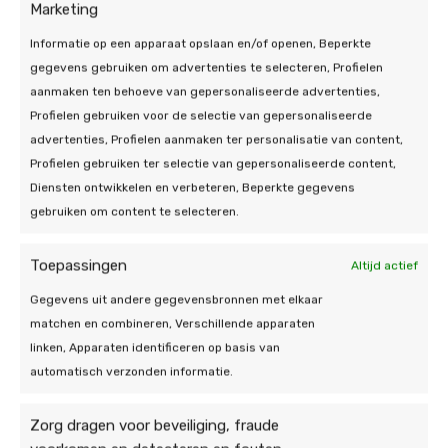
Marketing
signaal waarmee u storingen voorkomt: kleine
afwijkingen worden vroeg zichtbaar, voordat de
Informatie op een apparaat opslaan en/of openen, Beperkte
warmtepomp langdurig “tegen de weerstand in”
gegevens gebruiken om advertenties te selecteren, Profielen
moet werken.
aanmaken ten behoeve van gepersonaliseerde advertenties,
Profielen gebruiken voor de selectie van gepersonaliseerde
Combineert u de warmtepomp met
zonnepanelen
?
advertenties, Profielen aanmaken ter personalisatie van content,
Dan kunt u met overschotstroomsturing slim
Profielen gebruiken ter selectie van gepersonaliseerde content,
verwarmen op momenten dat u zelf stroom opwekt.
Diensten ontwikkelen en verbeteren, Beperkte gegevens
Dat verlaagt uw netafname én zorgt voor rustiger,
gebruiken om content te selecteren.
gelijkmatiger draaien. Minder onnodig aan-uit
schakelen betekent in de praktijk ook minder
Toepassingen
Altijd actief
slijtage aan compressor en pomp.
Gegevens uit andere gegevensbronnen met elkaar
matchen en combineren, Verschillende apparaten
Praktisch: ziet u in de monitoring een verbruikspiek
linken, Apparaten identificeren op basis van
van meer dan 15% ten opzichte van vorige maand
automatisch verzonden informatie.
(zonder duidelijke verklaring zoals kouder weer)?
Neem dan contact op voor controle. Wij kijken mee
en plannen, als het nodig is, snel een monteur in.
Zorg dragen voor beveiliging, fraude
Gratis binnen 2 minuten geregeld!