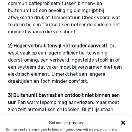
communicatieprobleem tussen binnen- en
buitenunit of een beveiliging die ingrijpt bij
afwijkende druk of temperatuur. Check vooral wat
te doen bij een foutcode en noteer de code en het
moment waarop die verschijnt.
2) Hoger verbruik terwijl het kouder aanvoelt.
Dit
wijst vaak op een lagere efficiëntie: te weinig
doorstroming, een verkeerd ingestelde stooklijn of
een systeem dat vaker moet bijverwarmen met een
elektrisch element. U merkt het aan langere
draaitijden en toch minder comfort.
3) Buitenunit bevriest en ontdooit niet binnen een
uur.
Een warmtepomp mag aanvriezen, maar moet
zichzelf automatisch ontdooien. Blijft ijs staan,
dan kan er iets mis zijn met het ontdooiprogramma,
Beheer je privacy
luchtstroom of koeltechniek.
Om de beste ervaringen te bieden, gebruiken wij en onze partners