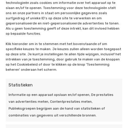
technologieën zoals cookies om informatie over het apparaat op te
Twijfelt u? Ga niet eindeloos resetten, maar schakel
slaan en/of te openen. Toestemming voor deze technologieën stelt
een monteur in via onze
service & onderhoud
.
ons en onze partners in staat om persoonlijke gegevens zoals
surfgedrag of unieke ID's op deze site te verwerken en om
gepersonaliseerde en niet-gepersonaliseerde advertenties te tonen.
Warmtepomp
Als u geen toestemming geeft of deze intrekt, kan dit invloed hebben
op bepaalde functies.
combineren met
Klik hieronder om in te stemmen met het bovenstaande of om
zonnepanelen en
specifieke keuzes te maken. Je keuzes zullen alleen worden toegepast
op deze site. Je kunt je instellingen te allen tijde wijzigen, inclusief het
intrekken van je toestemming, door gebruik te maken van de knoppen
energiemanagement
op het Cookiebeleid of door te klikken op de knop 'Toestemming
beheren' onderaan het scherm.
Slim monitoren verlengt de levensduur
van uw installatie
Statistieken
Wie een warmtepomp koopt, kijkt vaak vooral naar
Informatie op een apparaat opslaan en/of openen, De prestaties
rendement. Maar monitoring is minstens zo
van advertenties meten, Contentprestaties meten,
belangrijk voor de levensduur. Met een app of een
Publieksgroepen begrijpen aan de hand van statistieken of
energiemanagementsysteem
ziet u in één
combinaties van gegevens uit verschillende bronnen.
oogopslag of het verbruik of het aantal starts
onverklaarbaar oploopt. Dat is precies het soort