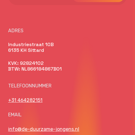
ADRES
Industriestraat 10B
6135 KH Sittard
KVK: 92824102
BTW: NL866184867B01
TELEFOONNUMMER
+31 464282151
EMAIL
info@de-duurzame-jongens.nl