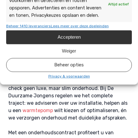
voorkomen en detecteren en fouten
Altijd actief
opsporen, Advertenties en content leveren
en tonen, Privacykeuzes opslaan en delen.
Vraag nu een vrijblijvende
Beheer 1410 leveranciers
Lees meer over deze doeleinden
offerte aan voor
Accepteren
onderhoud
Weiger
Uw warmtepomp laten nakijken door
De Duurzame Jongens
Beheer opties
Wilt u storingen voor zijn en zeker weten dat uw
Privacy & voorwaarden
systeem zuinig blijft draaien? Dan is een periodieke
check geen luxe, maar slim onderhoud. Bij De
Duurzame Jongens regelen we het complete
traject: we adviseren over uw installatie, helpen als
u een
warmtepomp
wilt kiezen of optimaliseren, én
we verzorgen onderhoud met duidelijke afspraken.
Met een onderhoudscontract profiteert u van