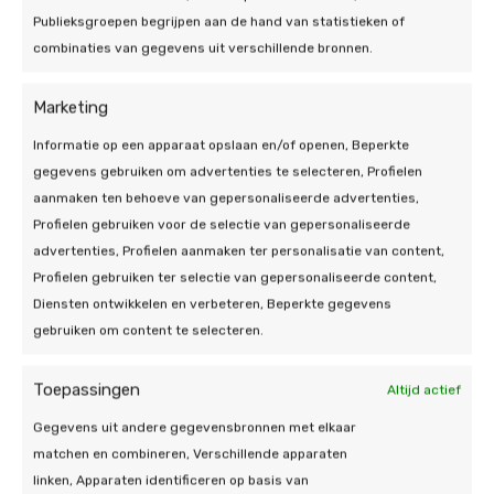
Publieksgroepen begrijpen aan de hand van statistieken of
combinaties van gegevens uit verschillende bronnen.
Marketing
Informatie op een apparaat opslaan en/of openen, Beperkte
gegevens gebruiken om advertenties te selecteren, Profielen
aanmaken ten behoeve van gepersonaliseerde advertenties,
25 jul 2026 | Thuisbatterij, Zonnepanelen
Profielen gebruiken voor de selectie van gepersonaliseerde
Hoe kan ik een thuisbatterij
advertenties, Profielen aanmaken ter personalisatie van content,
integreren met zonnepanelen?
Profielen gebruiken ter selectie van gepersonaliseerde content,
Diensten ontwikkelen en verbeteren, Beperkte gegevens
7 min leestijd
gebruiken om content te selecteren.
Toepassingen
Altijd actief
Gegevens uit andere gegevensbronnen met elkaar
matchen en combineren, Verschillende apparaten
linken, Apparaten identificeren op basis van