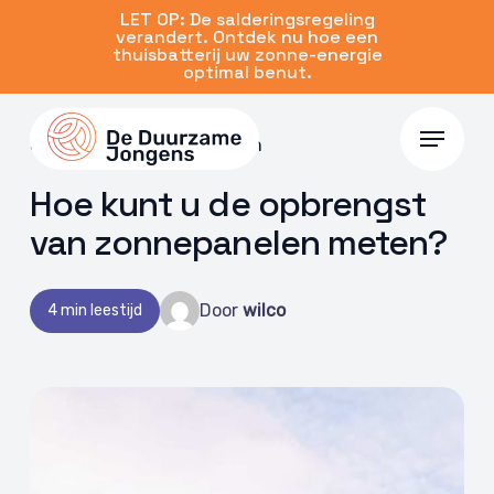
Skip
LET OP: De salderingsregeling
verandert. Ontdek nu hoe een
to
thuisbatterij uw zonne-energie
main
optimal benut.
content
Menu
09 jan 2025 | Zonnepanelen
Hoe kunt u de opbrengst
van zonnepanelen meten?
Door
wilco
4 min leestijd