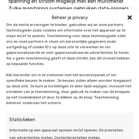
spanning en stroom mogelijk met een multimeter.
Zulke monitoring systemen gebruiken data-loggers
met spanning en stroom sensoren om de opbrengst
Beheer je privacy
in W/kWh te berekenen.
Om de beste ervaringen te bieden, gebruiken wij en onze partners
technologieën zoals cookies om informatie over het apparaat op te
slaan en/of te openen. Toestemming voor deze technologieën stelt
ons en onze partners in staat om persoonlijke gegevens zoals
surfgedrag of unieke ID's op deze site te verwerken en om
gepersonaliseerde en niet-gepersonaliseerde advertenties te tonen.
Als u geen toestemming geeft of deze intrekt, kan dit invloed hebben
op bepaalde functies.
Klik hieronder om in te stemmen met het bovenstaande of om
specifieke keuzes te maken. Je keuzes zullen alleen worden toegepast
Ook interessant:
op deze site. Je kunt je instellingen te allen tijde wijzigen, inclusief het
intrekken van je toestemming, door gebruik te maken van de knoppen
op het Cookiebeleid of door te klikken op de knop 'Toestemming
beheren' onderaan het scherm.
Statistieken
Informatie op een apparaat opslaan en/of openen, De prestaties
van advertenties meten, Contentprestaties meten,