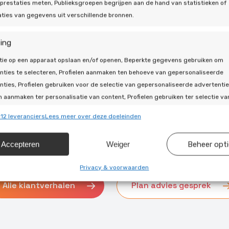
prestaties meten, Publieksgroepen begrijpen aan de hand van statistieken of
ties van gegevens uit verschillende bronnen.
ing
inder
tie op een apparaat opslaan en/of openen, Beperkte gegevens gebruiken om
vergestapt
nties te selecteren, Profielen aanmaken ten behoeve van gepersonaliseerde
ijne
nties, Profielen gebruiken voor de selectie van gepersonaliseerde advertentie
ijke app
n aanmaken ter personalisatie van content, Profielen gebruiken ter selectie va
naliseerde content, Diensten ontwikkelen en verbeteren, Beperkte gegevens
12 leveranciers
Lees meer over deze doeleinden
en om content te selecteren.
Accepteren
Weiger
Beheer opt
ssingen
Alti
s uit andere gegevensbronnen met elkaar matchen en combineren,
Privacy & voorwaarden
llende apparaten linken, Apparaten identificeren op basis van
Alle klantverhalen
Plan advies gesprek
isch verzonden informatie.
ragen voor beveiliging, fraude voorkomen en detecteren en