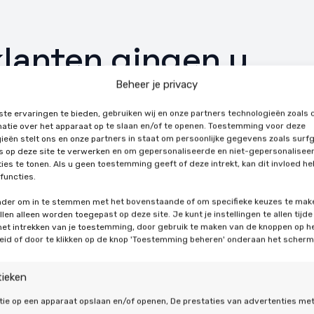
lanten gingen u
Beheer je privacy
te ervaringen te bieden, gebruiken wij en onze partners technologieën zoals 
atie over het apparaat op te slaan en/of te openen. Toestemming voor deze
ieën stelt ons en onze partners in staat om persoonlijke gegevens zoals surf
's op deze site te verwerken en om gepersonaliseerde en niet-gepersonalisee
ies te tonen. Als u geen toestemming geeft of deze intrekt, kan dit invloed h
functies.
onder om in te stemmen met het bovenstaande of om specifieke keuzes te mak
len alleen worden toegepast op deze site. Je kunt je instellingen te allen tijde
 het intrekken van je toestemming, door gebruik te maken van de knoppen op h
eid of door te klikken op de knop 'Toestemming beheren' onderaan het scherm
tieken
tie op een apparaat opslaan en/of openen, De prestaties van advertenties me