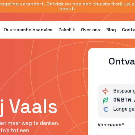
sregeling verandert. Ontdek nu hoe een thuisbatterij uw 
benut.
Duurzaamheidsadvies
Zakelijk
Over ons
Blog
Cont
Ontva
Bespaar 
j Vaals
0% BTW
:
Lange ga
iet meer weg te denken.
Voornaam*
to’s tot een