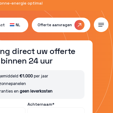
zonne-energie optimal
act
NL
Offerte aanvragen
Menu
ng direct uw offerte
binnen 24 uur
gemiddeld
€1.000
per jaar
 zonnepanelen
ranties en
geen leverkosten
Achternaam*