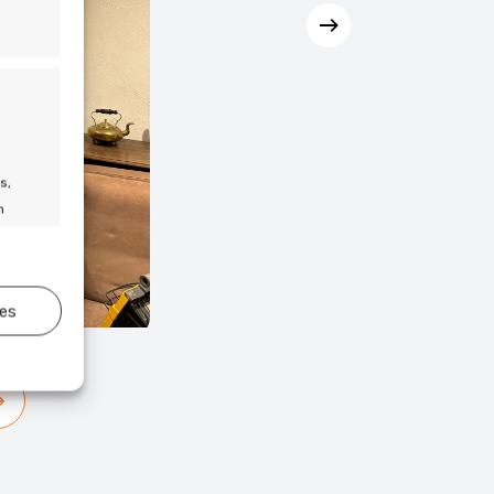
s,
n
ies
jd actief