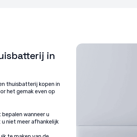
 opsporen, Advertenties en content leveren en tonen,
Alti
ykeuzes opslaan en delen.
isbatterij in
 thuisbatterij kopen in
oor het gemak even op
nt bepalen wanneer u
u niet meer afhankelijk
ruik te maken van de