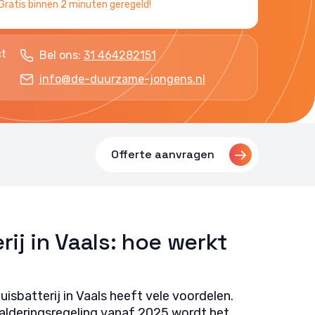
Gratis binnen 2 minuten geregeld!
ct
Bel ons:
31 464282151
info@de-duurzame-jongens.nl
Offerte aanvragen
rij in Vaals: hoe werkt
uisbatterij in Vaals heeft vele voordelen.
alderingsregeling vanaf 2025 wordt het