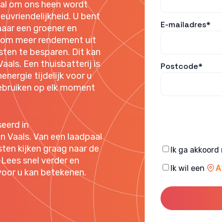
al om ons heen wordt
uvriendelijkheid. U bent
E-mailadres*
aar een groener en
r om meer rendement uit
sten te besparen. Dit kan
aals. Een thuisbatterij is
Postcode*
ergie tijdelijk voor u
gebruiken op elk moment
eerd in
 Vaals. Van een laadpaal
isten kijken graag naar de
Consent
Ik ga akkoord
Lees snel verder en
Consent
Ik wil een
A
voor u kan betekenen.