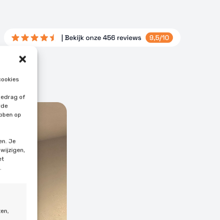
cookies
gedrag of
rde
ebben op
en. Je
 wijzigen,
et
.
ten,