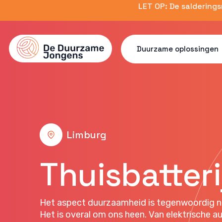
Skip
LET OP: De saldering
to
main
content
Duurzame oplossingen
Limburg
Thuisbatteri
Het aspect duurzaamheid is tegenwoordig n
Het is overal om ons heen. Van elektrische au