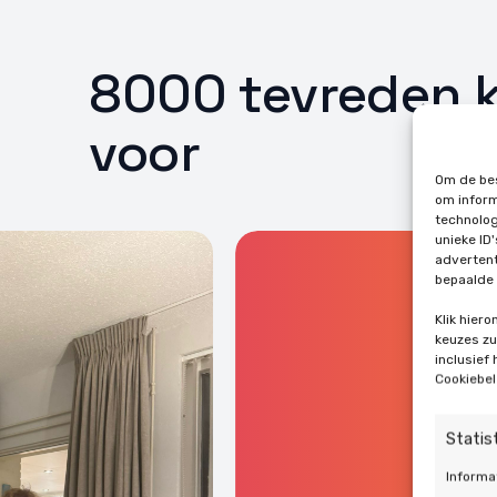
8000 tevreden k
voor
Om de bes
om inform
technolog
unieke ID
advertent
bepaalde 
Klik hier
keuzes zul
inclusief
Cookiebel
Statis
Informa