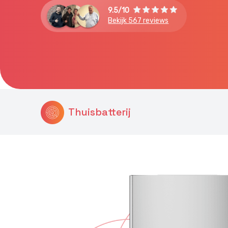
9.5/10
Bekijk 567 reviews
Thuisbatterij