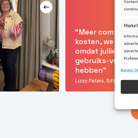
Content
combina
Market
“Meer comfort, m
Informa
kosten, we zijn o
adverte
omdat jullie een f
adverte
gebruiks-vriendel
Profiele
geperso
hebben"
Beheer 14
gebruik
Lizzy Peters, Sittard
Toepa
Gegeven
Verschi
automat
Zorg d