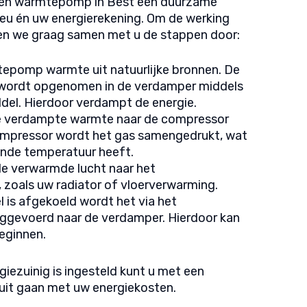
een warmtepomp in Best een duurzame
lieu én uw energierekening. Om de werking
men we graag samen met u de stappen door:
tepomp warmte uit natuurlijke bronnen. De
wordt opgenomen in de verdamper middels
del. Hierdoor verdampt de energie.
e verdampte warmte naar de compressor
ompressor wordt het gas samengedrukt, wat
gende temperatuur heeft.
de verwarmde lucht naar het
zoals uw radiator of vloerverwarming.
 is afgekoeld wordt het via het
uggevoerd naar de verdamper. Hierdoor kan
eginnen.
iezuinig is ingesteld kunt u met een
it gaan met uw energiekosten.