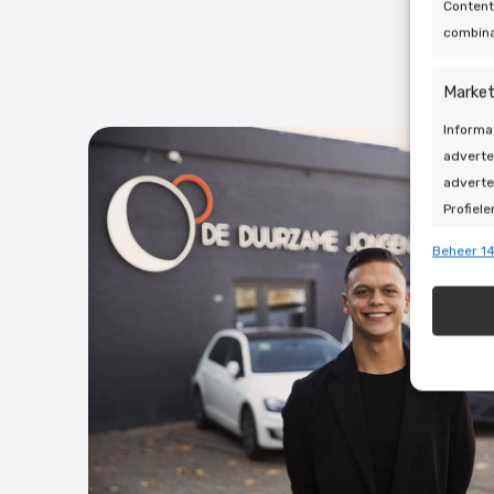
Content
combina
Market
Informa
adverte
adverte
Profiele
geperso
Beheer 14
gebruik
Toepa
Gegeven
Verschi
automat
Zorg d