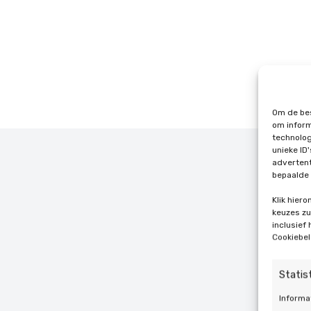
Om de bes
om inform
technolog
unieke ID
advertent
bepaalde 
Klik hier
keuzes zul
inclusief
Cookiebel
Statis
Informa