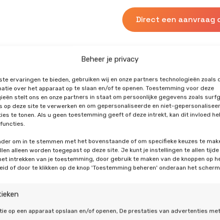
Direct een aanvraag 
Beheer je privacy
te ervaringen te bieden, gebruiken wij en onze partners technologieën zoals 
atie over het apparaat op te slaan en/of te openen. Toestemming voor deze
ieën stelt ons en onze partners in staat om persoonlijke gegevens zoals surf
's op deze site te verwerken en om gepersonaliseerde en niet-gepersonalisee
ies te tonen. Als u geen toestemming geeft of deze intrekt, kan dit invloed h
functies.
onder om in te stemmen met het bovenstaande of om specifieke keuzes te mak
Soorten wa
len alleen worden toegepast op deze site. Je kunt je instellingen te allen tijde
 het intrekken van je toestemming, door gebruik te maken van de knoppen op h
eid of door te klikken op de knop 'Toestemming beheren' onderaan het scherm
Mocht u ervoor kiezen 
bij De Duurzame Jongen
tieken
Elke heeft zijn unieke v
de juiste optie voor uw s
tie op een apparaat opslaan en/of openen, De prestaties van advertenties me