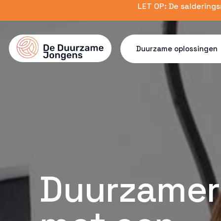
Skip
LET OP: De saldering
to
main
content
Duurzame oplossingen
Duurzamer