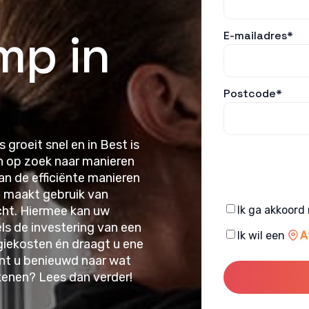
p in
E-mailadres*
Postcode*
groeit snel en in Best is
jn op zoek naar manieren
n de efficiënte manieren
 maakt gebruik van
Consent
ucht. Hiermee kan uw
Ik ga akkoord
s de investering van een
Consent
Ik wil een
A
iekosten én draagt u ene
nt u benieuwd naar wat
enen? Lees dan verder!