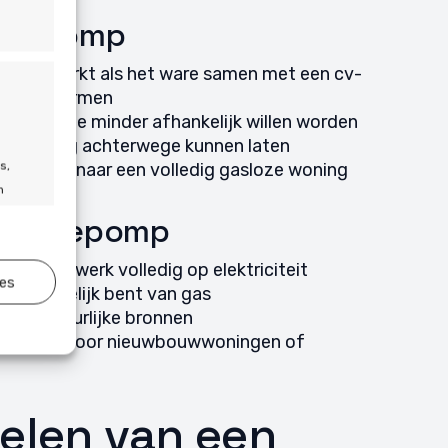
mtepomp
pomp werkt als het ware samen met een cv-
 te verwarmen
oningen die minder afhankelijk willen worden
et volledig achterwege kunnen laten
s,
ussenstap naar een volledig gasloze woning
n
 warmtepomp
mtepomp werk volledig op elektriciteit
ies
 afhankelijk bent van gas
jd actief
e uit natuurlijke bronnen
 ideaal voor nieuwbouwwoningen of
elen van een