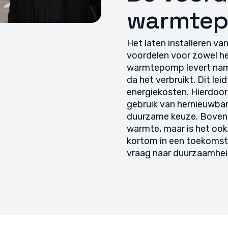
 opsporen, Advertenties en content leveren en tonen,
Alti
warmtep
ykeuzes opslaan en delen.
Het laten installeren 
voordelen voor zowel he
warmtepomp levert namel
da het verbruikt. Dit le
energiekosten. Hierdoor 
gebruik van hernieuwba
duurzame keuze. Bovend
warmte, maar is het ook 
kortom in een toekomstb
vraag naar duurzaamhei