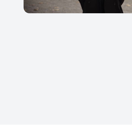
fouten
Privac