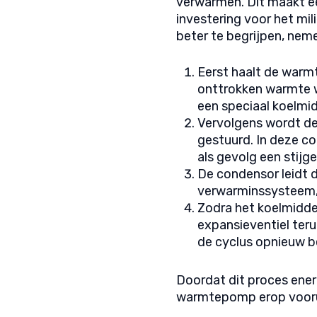
verwarmen. Dit maakt 
investering voor het mi
beter te begrijpen, ne
Eerst haalt de warm
onttrokken warmte 
een speciaal koelmid
Vervolgens wordt d
gestuurd. In deze c
als gevolg een stij
De condensor leidt 
verwarminssysteem, 
Zodra het koelmiddel
expansieventiel ter
de cyclus opnieuw b
Doordat dit proces energ
warmtepomp erop vooru