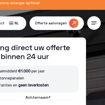
zonne-energie optimal
act
NL
Offerte aanvragen
Menu
ng direct uw offerte
binnen 24 uur
gemiddeld
€1.000
per jaar
 zonnepanelen
ranties en
geen leverkosten
Achternaam*