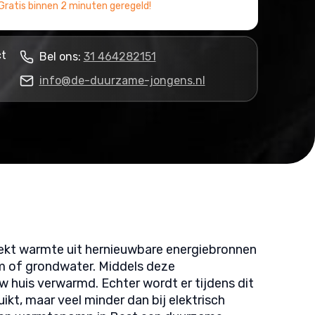
Gratis binnen 2 minuten geregeld!
ct
Bel ons:
31 464282151
info@de-duurzame-jongens.nl
kt warmte uit hernieuwbare energiebronnen
m of grondwater. Middels deze
 huis verwarmd. Echter wordt er tijdens dit
kt, maar veel minder dan bij elektrisch