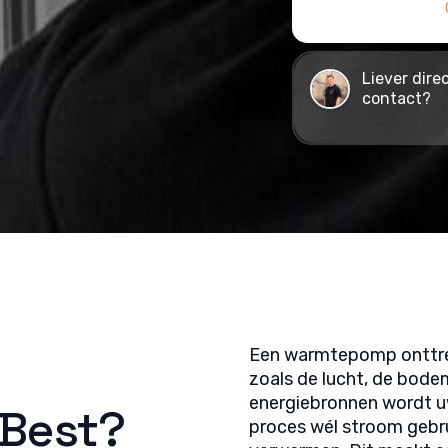
Liever dire
contact?
Een warmtepomp onttre
zoals de lucht, de bode
energiebronnen wordt uw
Best?
proces wél stroom gebrui