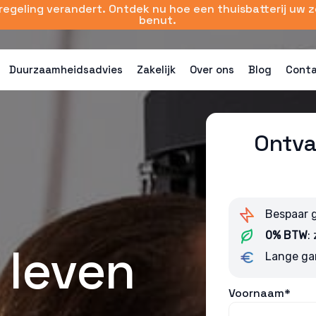
sregeling verandert. Ontdek nu hoe een thuisbatterij uw 
benut.
Duurzaamheidsadvies
Zakelijk
Over ons
Blog
Cont
Ontva
Bespaar 
0% BTW
:
 leven
Lange ga
Voornaam*