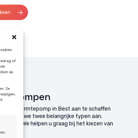
doen
cookies
gedrag of
rde
ebben op
en. Je
rmtepompen
 wijzigen,
et
.
om een warmtepomp in Best aan te schaffen
s bieden we twee belangrijke typen aan.
oordelen. We helpen u graag bij het kiezen van
ituatie.
ten,