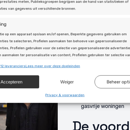
prestaties meten, Publieksgroepen begrijpen aan de hand van statistieken of
Hybride war
ties van gegevens uit verschillende bronnen.
Een hybride warmte
ing
ketel om uw woning
tie op een apparaat opslaan en/of openen, Beperkte gegevens gebruiken om
Het is ideaal voor w
nties te selecteren, Profielen aanmaken ten behoeve van gepersonaliseerde
van gas maar het ni
nties, Profielen gebruiken voor de selectie van gepersonaliseerde advertentie
Het is perfect als t
n aanmaken ter personalisatie van content, Profielen gebruiken ter selectie va
naliseerde content, Diensten ontwikkelen en verbeteren, Beperkte gegevens
All-electric
12 leveranciers
Lees meer over deze doeleinden
en om content te selecteren.
Een all-electric war
Accepteren
Weiger
Beheer opt
ssingen
waardoor u niet meer
Alti
Het haalt alle energi
s uit andere gegevensbronnen met elkaar matchen en combineren,
Privacy & voorwaarden
Deze warmtepomp is
llende apparaten linken, Apparaten identificeren op basis van
gasvrije woningen
isch verzonden informatie.
De voord
ragen voor beveiliging, fraude voorkomen en detecteren en