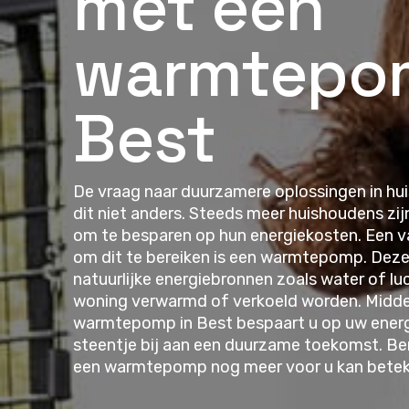
met een
warmtepom
Best
De vraag naar duurzamere oplossingen in huis 
dit niet anders. Steeds meer huishoudens zi
om te besparen op hun energiekosten. Een va
om dit te bereiken is een warmtepomp. Deze
natuurlijke energiebronnen zoals water of l
woning verwarmd of verkoeld worden. Middel
warmtepomp in Best bespaart u op uw energ
steentje bij aan een duurzame toekomst. Be
een warmtepomp nog meer voor u kan betek