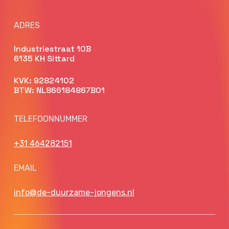
ADRES
Industriestraat 10B
6135 KH Sittard
KVK: 92824102
BTW: NL866184867B01
TELEFOONNUMMER
+31 464282151
EMAIL
info@de-duurzame-jongens.nl