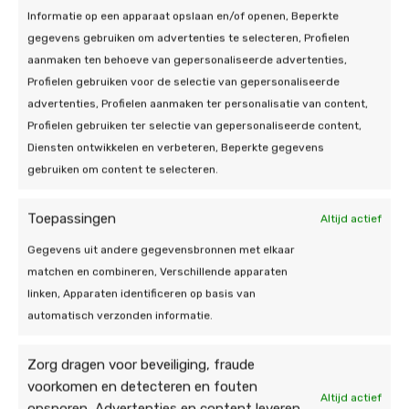
Informatie op een apparaat opslaan en/of openen, Beperkte
duurzaamheidsoplossingen zoals deze bent u
gegevens gebruiken om advertenties te selecteren, Profielen
verzekerd van een groener wordende toekomst.
aanmaken ten behoeve van gepersonaliseerde advertenties,
Warmtepompen en andere verduurzamingen
Profielen gebruiken voor de selectie van gepersonaliseerde
worden daarnaast steeds meer gewaardeerd.
advertenties, Profielen aanmaken ter personalisatie van content,
Subsidievoordelen
: het investeren in een
Profielen gebruiken ter selectie van gepersonaliseerde content,
warmtepomp wordt onder andere haalbaar
Diensten ontwikkelen en verbeteren, Beperkte gegevens
gemaakt door verschillende
gebruiken om content te selecteren.
subsidiemogelijkheden. Zo kunt u bijvoorbeeld
lenen tegen 0% rente.
Toepassingen
Altijd actief
Gegevens uit andere gegevensbronnen met elkaar
matchen en combineren, Verschillende apparaten
linken, Apparaten identificeren op basis van
automatisch verzonden informatie.
Soorten
warmtepompen: hybride
Zorg dragen voor beveiliging, fraude
voorkomen en detecteren en fouten
en all-electric
Altijd actief
opsporen, Advertenties en content leveren