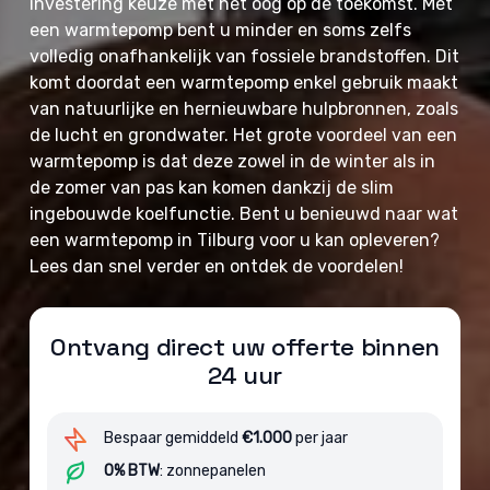
investering keuze met het oog op de toekomst. Met
een warmtepomp bent u minder en soms zelfs
volledig onafhankelijk van fossiele brandstoffen. Dit
komt doordat een warmtepomp enkel gebruik maakt
van natuurlijke en hernieuwbare hulpbronnen, zoals
de lucht en grondwater. Het grote voordeel van een
warmtepomp is dat deze zowel in de winter als in
de zomer van pas kan komen dankzij de slim
ingebouwde koelfunctie. Bent u benieuwd naar wat
een warmtepomp in Tilburg voor u kan opleveren?
Lees dan snel verder en ontdek de voordelen!
Ontvang direct uw offerte binnen
24 uur
Bespaar gemiddeld
€1.000
per jaar
0% BTW
: zonnepanelen