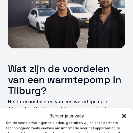
Wat zijn de voordelen
van een warmtepomp in
Tilburg?
Het laten installeren van een warmtepomp in
Tilburg heeft vele voordelen voor zowel u als
huiseigenaar als voor het milieu. We zetten de
Beheer je privacy
voordelen even op een rijtje voor u:
Om de beste ervaringen te bieden, gebruiken wij en onze partners
technologieën zoals cookies om informatie over het apparaat op te