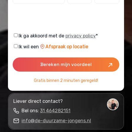
Consent
Ik ga akkoord met de
privacy policy
*
Consent
Ik wil een
Afspraak op locatie
Gratis binnen 2 minuten geregeld!
Liever direct contact?
Bel ons:
31 464282151
info@de-duurzame-jongens.nl