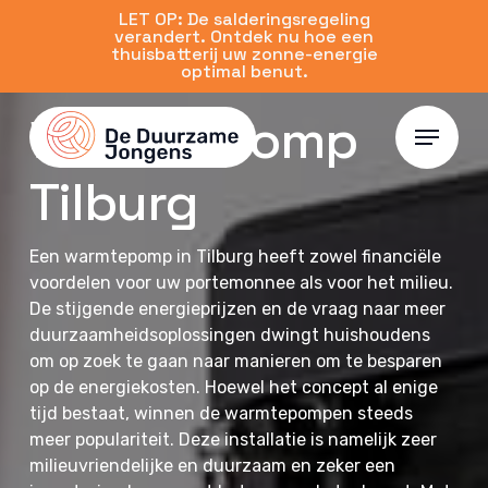
Skip
LET OP: De salderingsregeling
verandert. Ontdek nu hoe een
to
thuisbatterij uw zonne-energie
main
optimal benut.
content
Warmtepomp
Menu
Tilburg
Een warmtepomp in Tilburg heeft zowel financiële
voordelen voor uw portemonnee als voor het milieu.
De stijgende energieprijzen en de vraag naar meer
duurzaamheidsoplossingen dwingt huishoudens
om op zoek te gaan naar manieren om te besparen
op de energiekosten. Hoewel het concept al enige
tijd bestaat, winnen de warmtepompen steeds
meer populariteit. Deze installatie is namelijk zeer
milieuvriendelijke en duurzaam en zeker een