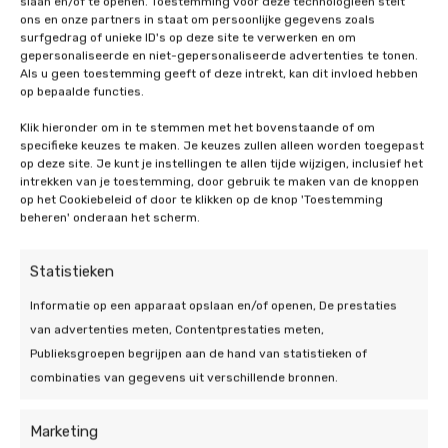
slaan en/of te openen. Toestemming voor deze technologieën stelt
Energie-efficiëntie
: warmtepompen zijn zeer
ons en onze partners in staat om persoonlijke gegevens zoals
energie-efficiënt omdat ze tot vier keer meer
surfgedrag of unieke ID's op deze site te verwerken en om
gepersonaliseerde en niet-gepersonaliseerde advertenties te tonen.
stroom leveren dan dat ze gebruiken. Daarnaast
Als u geen toestemming geeft of deze intrekt, kan dit invloed hebben
gebruikt een warmtepomp weinig tot geen gas
op bepaalde functies.
waardoor u op een milieuvriendelijke manier uw
Klik hieronder om in te stemmen met het bovenstaande of om
energie opwekt.
specifieke keuzes te maken. Je keuzes zullen alleen worden toegepast
Duurzaamheid
: de vraag naar duurzaamheid
op deze site. Je kunt je instellingen te allen tijde wijzigen, inclusief het
stijgt waardoor huishoudens min of meer
intrekken van je toestemming, door gebruik te maken van de knoppen
op het Cookiebeleid of door te klikken op de knop 'Toestemming
gedwongen worden om te zoeken naar
beheren' onderaan het scherm.
duurzaamheidsoplossingen. Een warmtepomp
in Tilburg in combinatie met bijvoorbeeld
Statistieken
zonnepanelen en een thuisbatterij zorgt voor
de meest optimale duurzaamheidsoplossing.
Informatie op een apparaat opslaan en/of openen, De prestaties
Koelfunctie
: met de ingebouwde koelfunctie
van advertenties meten, Contentprestaties meten,
kunt u het hele jaar door gebruikmaken van uw
Publieksgroepen begrijpen aan de hand van statistieken of
warmtepomp. Hiermee kunt u namelijk zowel
combinaties van gegevens uit verschillende bronnen.
verkoelen en verwarmen met slechts één
installatie.
Marketing
Toekomstbestendig
: met