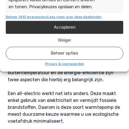
en tonen, Privacykeuzes opslaan en delen.
Bij De Duurzame Jongens installeren we twee
soorten warmtepompen, namelijk een hybride en
Beheer 1410 leveranciers
Lees meer over deze doeleinden
all-electric warmtepomp. Een hybride warmtepomp
Accepteren
is ideaal voor mensen die volledig elektrisch
verwarmen nog niet helemaal zien zitten. Deze
Weiger
soort warmtepomp werkt namelijk samen met
andere verwarmingssystemen in het huis. Hierbij
Beheer opties
zoekt deze warmtepomp altijd naar de meest
Privacy & voorwaarden
efficiënte manier om energie op te wekken. De
buitentemperatuur en de energie-efficiëntie zijn
twee aspecten die hierbij erg belangrijk zijn.
Een all-electric werkt net iets anders. Deze maakt
enkel gebruik van elektriciteit en vermijdt fossiele
brandstoffen. Daarom is deze soort warmtepomp de
meest duurzame keuze waarmee u uw ecologische
voetafdruk minimaliseert.