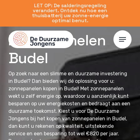
Skip
LET OP: De salderingsregeling
verandert. Ontdek nu hoe een
to
thuisbatterij uw zonne-energie
main
optimal benut.
content
Zonnepanelen
Menu
Budel
Op zoek naar een slimme en duurzame investering
in Budel? Dan bieden wij dé oplossing voor u:
zonnepanelen kopen in Budel! Met zonnepanelen
wekt u zelf energie op, waardoor u aanzienlijk kunt
besparen op uw energiekosten en bedraagt aan een
duurzame toekomst. Kiest u voor De Duurzame
Jongens bij het kopen van zonnepanelen in Budel,
dan kunt u rekenen op kwaliteit, uitstekende
service en een besparing tot wel €820 per jaar.