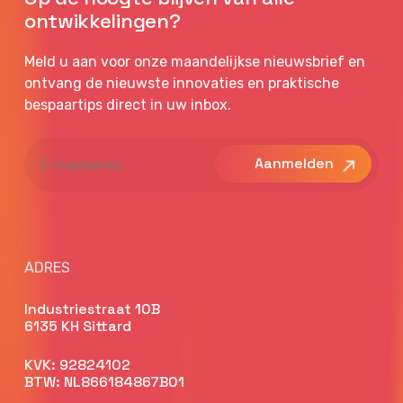
ontwikkelingen?
Meld u aan voor onze maandelijkse nieuwsbrief en
ontvang de nieuwste innovaties en praktische
bespaartips direct in uw inbox.
E-
mailadres
ADRES
Industriestraat 10B
6135 KH Sittard
KVK: 92824102
BTW: NL866184867B01