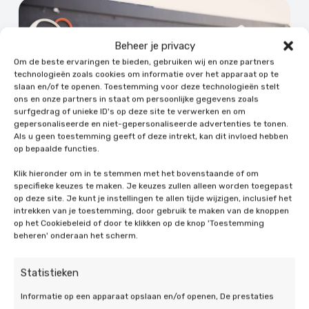
Beheer je privacy
Om de beste ervaringen te bieden, gebruiken wij en onze partners
technologieën zoals cookies om informatie over het apparaat op te
slaan en/of te openen. Toestemming voor deze technologieën stelt
ons en onze partners in staat om persoonlijke gegevens zoals
surfgedrag of unieke ID's op deze site te verwerken en om
gepersonaliseerde en niet-gepersonaliseerde advertenties te tonen.
Als u geen toestemming geeft of deze intrekt, kan dit invloed hebben
op bepaalde functies.
Klik hieronder om in te stemmen met het bovenstaande of om
specifieke keuzes te maken. Je keuzes zullen alleen worden toegepast
op deze site. Je kunt je instellingen te allen tijde wijzigen, inclusief het
intrekken van je toestemming, door gebruik te maken van de knoppen
Persoonlijk advies bij het
op het Cookiebeleid of door te klikken op de knop 'Toestemming
beheren' onderaan het scherm.
kopen van
zonnepanelen
Statistieken
Informatie op een apparaat opslaan en/of openen, De prestaties
Bij het overwegen van de aanschaf van