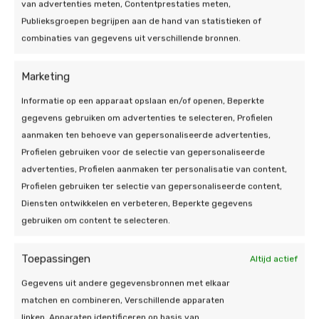
van advertenties meten, Contentprestaties meten,
zonnepanelen, begrijpen wij dat u graag
Publieksgroepen begrijpen aan de hand van statistieken of
duidelijkheid wilt over de kosten en het rendement
combinaties van gegevens uit verschillende bronnen.
van deze investering. Daarom kunt u bij ons een
offerte op maat aanvragen. In deze offerte ontvangt
Marketing
u gedetailleerde informatie over het te verwachten
rendement, de installatieprocedure, potentiële
Informatie op een apparaat opslaan en/of openen, Beperkte
besparingen, de opbrengst van de panelen en
gegevens gebruiken om advertenties te selecteren, Profielen
beschikbare financiële opties. Bovendien nodigen
aanmaken ten behoeve van gepersonaliseerde advertenties,
we u graag uit voor een vrijblijvend adviesgesprek,
Profielen gebruiken voor de selectie van gepersonaliseerde
waarbij onze ervaren zonnepanelen installateur u
advertenties, Profielen aanmaken ter personalisatie van content,
persoonlijk zal adviseren over welke panelen het
Profielen gebruiken ter selectie van gepersonaliseerde content,
beste bij uw specifieke situatie passen. Bij De
Diensten ontwikkelen en verbeteren, Beperkte gegevens
Duurzame Jongens streven we ernaar om u een
gebruiken om content te selecteren.
uitgebreid assortiment aan hoogwaardige
zonnepanelen te bieden. Ons team staat klaar om al
Toepassingen
Altijd actief
uw vragen te beantwoorden en u te voorzien van
het advies dat u nodig heeft om de juiste keuze te
Gegevens uit andere gegevensbronnen met elkaar
maken voor uw energiebehoeften.
matchen en combineren, Verschillende apparaten
linken, Apparaten identificeren op basis van