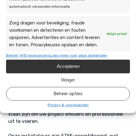
automatisch verzonden informatie.
Zorg dragen voor beveiliging, fraude
voorkomen en detecteren en fouten
Altijd actief
Ervaren zonnepanelen
opsporen, Advertenties en content leveren
en tonen, Privacykeuzes opslaan en delen.
installateur in Budel
Beheer 1410 leveranciers
Lees meer over deze doeleinden
Als ervaren zonnepanelen installateur in en nabij
Accepteren
Budel staan wij bekend om onze expertise en
toewijding aan het leveren van hoogwaardige
Weiger
installaties en uitstekende service aan onze
klanten. Ons team van gecertificeerde installateurs
Beheer opties
beschikt over jarenlange ervaring en diepgaande
Privacy & voorwaarden
kennis van zonne-energiesystemen, waardoor wij in
staat zijn om uw project efficiënt en professioneel
uit te voeren.
Onze installateurs zijn STEK-gecertificeerd, wat