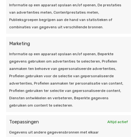
een eventuele verkoop ten goede komt.
Informatie op een apparaat opslaan en/of openen, De prestaties
Zonnepanelen zijn een langdurige investering.
van advertenties meten, Contentprestaties meten,
Met een gemiddelde levensduur van meer dan
Publieksgroepen begrijpen aan de hand van statistieken of
25 jaar, zult u de vruchten van uw investering
combinaties van gegevens uit verschillende bronnen.
lange tijd kunnen plukken.
Marketing
Informatie op een apparaat opslaan en/of openen, Beperkte
gegevens gebruiken om advertenties te selecteren, Profielen
aanmaken ten behoeve van gepersonaliseerde advertenties,
Een duurzame woning
Profielen gebruiken voor de selectie van gepersonaliseerde
advertenties, Profielen aanmaken ter personalisatie van content,
met zonnepanelen in
Profielen gebruiken ter selectie van gepersonaliseerde content,
Tiel
Diensten ontwikkelen en verbeteren, Beperkte gegevens
gebruiken om content te selecteren.
Als u kiest voor zonnepanelen in Tiel, kiest u voor
een duurzamer en energiezuiniger huis. De
Toepassingen
Altijd actief
energiekosten zullen afnemen, terwijl uw woning
Gegevens uit andere gegevensbronnen met elkaar
tegelijkertijd zijn waarde zal verhogen. Bovendien