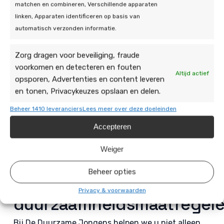
matchen en combineren, Verschillende apparaten
zorgen zonnepanelen ervoor dat u minder
linken, Apparaten identificeren op basis van
afhankelijk bent van de stijgende energieprijzen,
automatisch verzonden informatie.
wat u de komende jaren veel geld kan besparen.
Zorg dragen voor beveiliging, fraude
Bij De Duurzame Jongens zorgen wij ervoor dat de
voorkomen en detecteren en fouten
installatie van uw zonnepanelen soepel en snel
Altijd actief
opsporen, Advertenties en content leveren
verloopt. Onze gecertificeerde installateurs
en tonen, Privacykeuzes opslaan en delen.
plaatsen de panelen op een veilige en professionele
manier, zodat u direct kunt beginnen met besparen.
Beheer 1410 leveranciers
Lees meer over deze doeleinden
Daarnaast bieden wij uitstekende garanties op onze
Accepteren
zonnepanelen, zodat u jarenlang verzekerd bent
van topkwaliteit.
Weiger
De Duurzame Jongens,
Beheer opties
uw partner in al uw
Privacy & voorwaarden
duurzaamheidsmaatregel
Bij De Duurzame Jongens helpen we u niet alleen