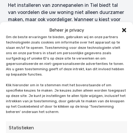
Het installeren van zonnepanelen in Tiel biedt tal
van voordelen die uw woning niet alleen duurzamer
maken, maar ook voordeliger. Wanneer u kiest voor
zonnepanelen, geniet u van:
Beheer je privacy
Om de beste ervaringen te bieden, gebruiken wij en onze partners
Zonnepanelen zorgen ervoor dat u minder
technologieën zoals cookies om informatie over het apparaat op te
energie van de energiemaatschappij hoeft af te
slaan en/of te openen. Toestemming voor deze technologieën stelt
ons en onze partners in staat om persoonlijke gegevens zoals
nemen, wat resulteert in lagere maandlasten.
surfgedrag of unieke ID's op deze site te verwerken en om
Bij De Duurzame Jongens helpen we u met een
gepersonaliseerde en niet-gepersonaliseerde advertenties te tonen.
gratis bespaarcheck om te berekenen hoeveel u
Als u geen toestemming geeft of deze intrekt, kan dit invloed hebben
op bepaalde functies.
kunt besparen met zonnepanelen.
Zonne-energie is een schone en hernieuwbare
Klik hieronder om in te stemmen met het bovenstaande of om
energiebron. Met zonnepanelen draagt u bij aan
specifieke keuzes te maken. Je keuzes zullen alleen worden toegepast
op deze site. Je kunt je instellingen te allen tijde wijzigen, inclusief het
een lagere CO2-uitstoot, wat goed is voor het
intrekken van je toestemming, door gebruik te maken van de knoppen
milieu en toekomstige generaties.
op het Cookiebeleid of door te klikken op de knop 'Toestemming
Woningen met zonnepanelen zijn steeds
beheren' onderaan het scherm.
gewilder op de vastgoedmarkt. Huizen met
zonnepanelen zijn vaak meer waard, wat u bij
Statistieken