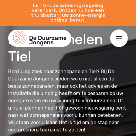
Skip
LET OP: De salderingsregeling
verandert. Ontdek nu hoe een
to
thuisbatterij uw zonne-energie
main
optimal benut.
content
Zonnepanelen
Menu
Tiel
Bent u op zoek naar zonnepanelen Tiel? Bij De
Duurzame Jongens bieden we u niet alleen de
beste zonnepanelen, maar ook het advies en de
installatie die u nodig heeft om te besparen op uw
energiekosten en uw woning te verduurzamen. Of
u nu al plannen heeft of gewoon nieuwsgierig bent
naar wat zonnepanelen voor u kunnen betekenen.
Wij staan voor u klaar. Het is tijd om de stap naar
een groenere toekomst te zetten!