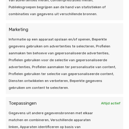
van advertenties meten, Contentprestaties meten,
aan het worden en zijn er verschillende modellen
Publieksgroepen begrijpen aan de hand van statistieken of
verkrijgbaar. Neem gerust eens contact met ons op
combinaties van gegevens uit verschillende bronnen.
om te kijken welke modellen we hebben en wat er
geschikt zou zijn voor uw woning. Bang dat de
Marketing
airco erg gaat opvallen? Ook dan hebben we een
oplossing, want er bestaan gelukkig duurzame
Informatie op een apparaat opslaan en/of openen, Beperkte
covers. Deze zijn in verschillende kleuren en maten
gegevens gebruiken om advertenties te selecteren, Profielen
verkrijgbaar.
aanmaken ten behoeve van gepersonaliseerde advertenties,
Profielen gebruiken voor de selectie van gepersonaliseerde
advertenties, Profielen aanmaken ter personalisatie van content,
Profielen gebruiken ter selectie van gepersonaliseerde content,
Diensten ontwikkelen en verbeteren, Beperkte gegevens
gebruiken om content te selecteren.
Airco kopen in Schinnen
Toepassingen
Altijd actief
bij De Duurzame
Gegevens uit andere gegevensbronnen met elkaar
Jongens
matchen en combineren, Verschillende apparaten
linken, Apparaten identificeren op basis van