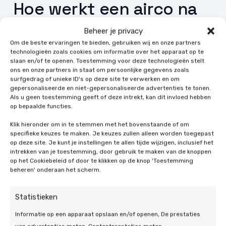
Hoe werkt een airco na
het installeren in
Beheer je privacy
Schinnen?
Om de beste ervaringen te bieden, gebruiken wij en onze partners
technologieën zoals cookies om informatie over het apparaat op te
slaan en/of te openen. Toestemming voor deze technologieën stelt
Nu vraagt u zich wellicht af hoe een airco na het
ons en onze partners in staat om persoonlijke gegevens zoals
installeren in Schinnen dan precies werkt? Dat is
surfgedrag of unieke ID's op deze site te verwerken en om
gelukkig vrij simpel uit te leggen. Bij het verwarmen
gepersonaliseerde en niet-gepersonaliseerde advertenties te tonen.
Als u geen toestemming geeft of deze intrekt, kan dit invloed hebben
wordt er door de airco warmte uit de buitenlucht
op bepaalde functies.
gehaald die vervolgens in de ruimte wordt
verspreid. Voor het koelen wordt de warme lucht uit
Klik hieronder om in te stemmen met het bovenstaande of om
specifieke keuzes te maken. Je keuzes zullen alleen worden toegepast
de ruimte gehaald en afgekoeld in de airco zelf. Dit
op deze site. Je kunt je instellingen te allen tijde wijzigen, inclusief het
gebeurt middels in de airco aanwezige
intrekken van je toestemming, door gebruik te maken van de knoppen
koelvloeistof. Tijdens dit proces wordt de lucht
op het Cookiebeleid of door te klikken op de knop 'Toestemming
beheren' onderaan het scherm.
meteen gefilterd zodat vocht, stof en allergenen
eruit gehaald worden. Zo wordt er schonere lucht
Statistieken
de ruimte ingeblazen.
Informatie op een apparaat opslaan en/of openen, De prestaties
Tegenwoordig is een airco in Schinnen steeds beter