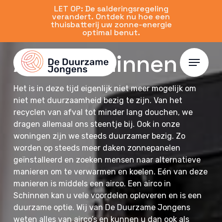
Skip
LET OP: De salderingsregeling
verandert. Ontdek nu hoe een
to
thuisbatterij uw zonne-energie
main
optimal benut.
content
Airco Schinnen
Menu
Het is in deze tijd eigenlijk niet meer mogelijk om
niet met duurzaamheid bezig te zijn. Van het
recyclen van afval tot minder lang douchen, we
dragen allemaal ons steentje bij. Ook in onze
woningen zijn we steeds duurzamer bezig. Zo
worden op steeds meer daken zonnepanelen
geïnstalleerd en zoeken mensen naar alternatieve
manieren om te verwarmen en koelen. Eén van deze
manieren is middels een airco. Een airco in
Schinnen kan u vele voordelen opleveren en is een
duurzame optie. Wij van De Duurzame Jongens
weten alles van airco’s en kunnen u dan ook als