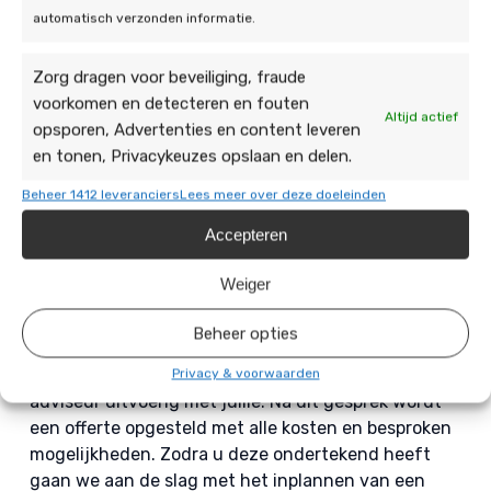
Als u besloten heeft dat u een airco wilt laten
automatisch verzonden informatie.
installeren in Schinnen, dan kunt u contact met ons
opnemen. Een airco kopen in Schinnen kan namelijk
Zorg dragen voor beveiliging, fraude
nergens beter dan bij De Duurzame Jongens. Wij
voorkomen en detecteren en fouten
regelen alles voor u, zelfs andere
Altijd actief
opsporen, Advertenties en content leveren
duurzaamheidsmaatregelen. Zodra u contact met
en tonen, Privacykeuzes opslaan en delen.
ons opneemt plannen we een adviesgesprek met u
in. Tijdens dit adviesgesprek komt een van onze
Beheer 1412 leveranciers
Lees meer over deze doeleinden
adviseurs langs om uw woning te bekijken. Deze
Accepteren
voert een technische inspectie uit en bespreekt
deze nadien met jullie. Vanuit hier wordt gekeken
Weiger
naar de mogelijkheden op het gebied van
duurzaamheid voor jullie woning, ook de
Beheer opties
mogelijkheden omtrent zonnepanelen en
thuisbatterij
indien gewenst. Dit bespreekt onze
Privacy & voorwaarden
adviseur uitvoerig met jullie. Na dit gesprek wordt
een offerte opgesteld met alle kosten en besproken
mogelijkheden. Zodra u deze ondertekend heeft
gaan we aan de slag met het inplannen van een