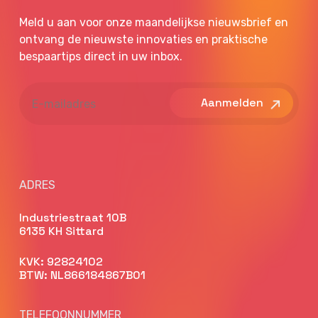
Meld u aan voor onze maandelijkse nieuwsbrief en
ontvang de nieuwste innovaties en praktische
bespaartips direct in uw inbox.
E-
mailadres
ADRES
Industriestraat 10B
6135 KH Sittard
KVK: 92824102
BTW: NL866184867B01
TELEFOONNUMMER