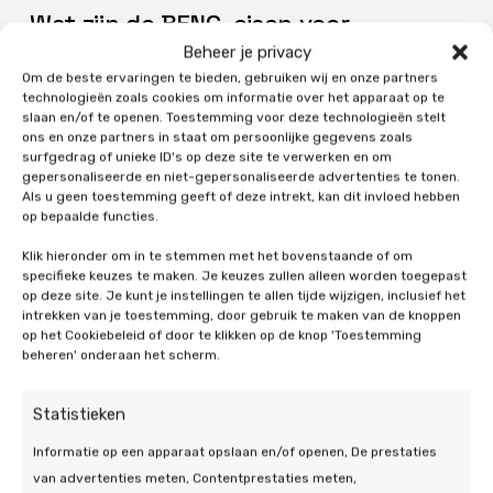
Wat zijn de BENG-eisen voor
nieuwbouw in 2026?
Beheer je privacy
Om de beste ervaringen te bieden, gebruiken wij en onze partners
4 min leestijd
technologieën zoals cookies om informatie over het apparaat op te
slaan en/of te openen. Toestemming voor deze technologieën stelt
ons en onze partners in staat om persoonlijke gegevens zoals
surfgedrag of unieke ID's op deze site te verwerken en om
gepersonaliseerde en niet-gepersonaliseerde advertenties te tonen.
Als u geen toestemming geeft of deze intrekt, kan dit invloed hebben
op bepaalde functies.
Klik hieronder om in te stemmen met het bovenstaande of om
specifieke keuzes te maken. Je keuzes zullen alleen worden toegepast
Wij staan voor u
op deze site. Je kunt je instellingen te allen tijde wijzigen, inclusief het
intrekken van je toestemming, door gebruik te maken van de knoppen
klaar!
op het Cookiebeleid of door te klikken op de knop 'Toestemming
beheren' onderaan het scherm.
Heeft u een vraag of hulp nodig? Stuur
een bericht, ons team kijkt graag even mee.
Statistieken
Informatie op een apparaat opslaan en/of openen, De prestaties
van advertenties meten, Contentprestaties meten,