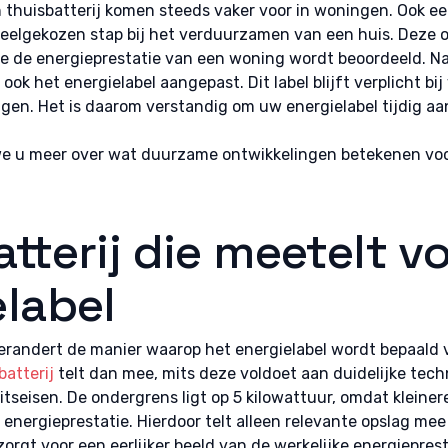
thuisbatterij komen steeds vaker voor in woningen. Ook ee
eelgekozen stap bij het verduurzamen van een huis. Deze 
e de energieprestatie van een woning wordt beoordeeld. N
ok het energielabel aangepast. Dit label blijft verplicht bi
gen. Het is daarom verstandig om uw energielabel tijdig aa
 we u meer over wat duurzame ontwikkelingen betekenen vo
tterij die meetelt v
elabel
erandert de manier waarop het energielabel wordt bepaald
batterij
telt dan mee, mits deze voldoet aan duidelijke te
itseisen. De ondergrens ligt op 5 kilowattuur, omdat kleine
energieprestatie. Hierdoor telt alleen relevante opslag mee
 zorgt voor een eerlijker beeld van de werkelijke energiepres