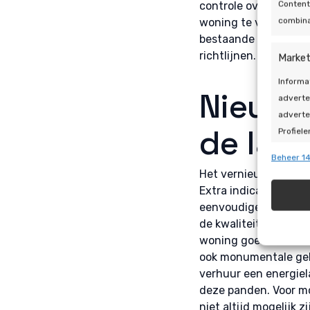
Content
controle over het ei
combina
woning te verbeteren
bestaande installati
richtlijnen.
Market
Informa
Nieuwe 
adverte
adverte
de labe
Profiele
geperso
Beheer 14
gebruik
Het vernieuwde energ
Extra indicatoren ge
Toepa
eenvoudiger om prest
de kwaliteit van een
Gegeven
woning goed scoort e
Verschi
ook monumentale gebo
automat
verhuur een energiel
deze panden. Voor m
Zorg d
niet altijd mogelijk 