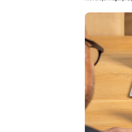
fouten
Privac