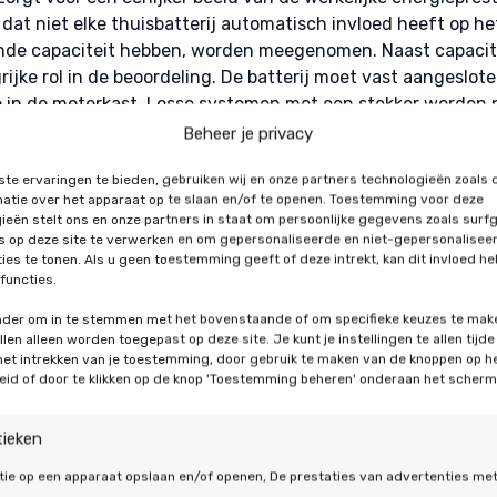
dat niet elke thuisbatterij automatisch invloed heeft op het
nde capaciteit hebben, worden meegenomen. Naast capacite
grijke rol in de beoordeling. De batterij moet vast aangeslote
tie in de meterkast. Losse systemen met een stekker worde
erbonden zijn met de woning.
Beheer je privacy
te ervaringen te bieden, gebruiken wij en onze partners technologieën zoals 
tekent dit voor uw
atie over het apparaat op te slaan en/of te openen. Toestemming voor deze
ieën stelt ons en onze partners in staat om persoonlijke gegevens zoals surf
's op deze site te verwerken en om gepersonaliseerde en niet-gepersonalisee
g?
ies te tonen. Als u geen toestemming geeft of deze intrekt, kan dit invloed h
functies.
gen ervoor dat het energielabel meer informatie geeft dan
onder om in te stemmen met het bovenstaande of om specifieke keuzes te mak
len alleen worden toegepast op deze site. Je kunt je instellingen te allen tijde
jk. Niet alleen energieverbruik, maar ook opslag en aanvullen
 het intrekken van je toestemming, door gebruik te maken van de knoppen op h
n de beoordeling. Dit maakt het eenvoudiger om in te zie
eid of door te klikken op de knop 'Toestemming beheren' onderaan het scherm
 een woning. Huiseigenaren krijgen hierdoor een completer 
en thuisbatterij maakt het mogelijk om opgewekte energie 
tieken
vooral interessant bij woningen met
zonnepanelen
die overd
tie op een apparaat opslaan en/of openen, De prestaties van advertenties me
laan, hoeft u minder stroom van het energienet te gebruiken