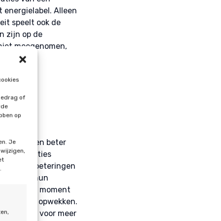
 energielabel. Alleen
it speelt ook de
n zijn op de
n niet meegenomen,
cookies
gedrag of
rde
ebben op
 voorheen en beter
en. Je
 wijzigen,
de installaties
et
n waar verbeteringen
.
beeld van hun
op een later moment
ag energie opwekken.
ten,
. Dit zorgt voor meer