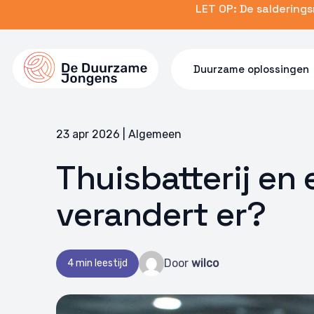
Skip
LET OP: De saldering
to
main
content
Duurzame oplossingen
23 apr 2026 | Algemeen
Thuisbatterij en 
verandert er?
Door
wilco
4 min leestijd