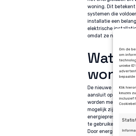
woning. Dit betekent 
systemen die voldoe
installatie een belan
elektrische installa
omdat ze niet vast v
Om de bes
Wat be
om inform
technolog
unieke ID
wonin
advertent
bepaalde 
De nieuwe regels zor
Klik hier
keuzes zul
aansluit op de prakti
inclusief
worden meegenomen i
Cookiebel
mogelijk zijn binnen
energieprestaties. E
Statis
te gebruiken. Dit is 
Informa
Door energie op te s