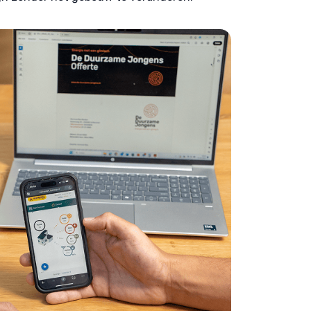
 opsporen, Advertenties en content leveren en tonen,
Alti
ykeuzes opslaan en delen.