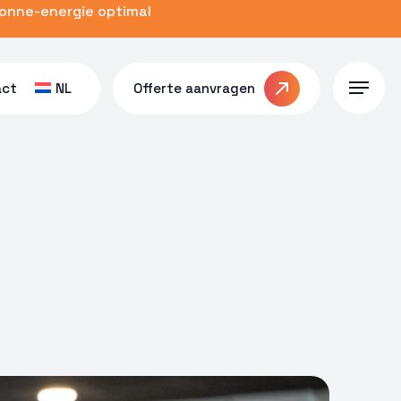
zonne-energie optimal
act
NL
Offerte aanvragen
Menu