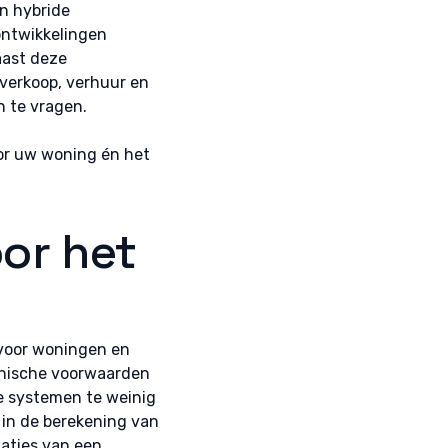
n hybride
ontwikkelingen
aast deze
j verkoop, verhuur en
n te vragen.
or uw woning én het
oor het
 voor woningen en
chnische voorwaarden
re systemen te weinig
 in de berekening van
taties van een