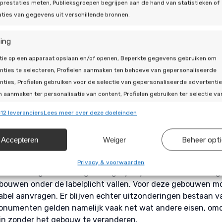
prestaties meten, Publieksgroepen begrijpen aan de hand van statistieken of
gen energieverbruik. Veel huiseigenaren kijken naar meerde
ties van gegevens uit verschillende bronnen.
. Een hybride
warmtepomp
wordt bijvoorbeeld vaak toegepa
es. In combinatie met andere maatregelen sluit de woning b
ing
tie op een apparaat opslaan en/of openen, Beperkte gegevens gebruiken om
regels en uitbreidi
nties te selecteren, Profielen aanmaken ten behoeve van gepersonaliseerde
nties, Profielen gebruiken voor de selectie van gepersonaliseerde advertentie
lplicht
n aanmaken ter personalisatie van content, Profielen gebruiken ter selectie va
naliseerde content, Diensten ontwikkelen en verbeteren, Beperkte gegevens
12 leveranciers
Lees meer over deze doeleinden
en om content te selecteren.
ielabel is aangepast zodat informatie duidelijker wordt vo
ven inzicht in energieverbruik en uitstoot binnen de woning
Accepteren
Weiger
Beheer opt
ssingen
Alti
aties van woningen met elkaar te vergelijken. Dit helpt bij
 woning. Deze extra informatie maakt het mogelijk om snelle
s uit andere gegevensbronnen met elkaar matchen en combineren,
Privacy & voorwaarden
n waar nog verbeteringen mogelijk zijn. Een andere belangri
llende apparaten linken, Apparaten identificeren op basis van
uwen onder de labelplicht vallen. Voor deze gebouwen moe
isch verzonden informatie.
abel aanvragen. Er blijven echter uitzonderingen bestaan 
onumenten gelden namelijk vaak net wat andere eisen, om
ragen voor beveiliging, fraude voorkomen en detecteren en
zijn zonder het gebouw te veranderen.