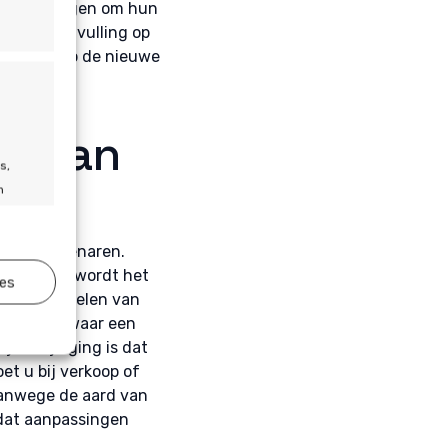
re oplossingen om hun
st als aanvulling op
eter aan op de nieuwe
ng van
s,
n
or huiseigenaren.
. Hierdoor wordt het
ies
jd actief
 het beoordelen van
r te zien waar een
jke wijziging is dat
t u bij verkoop of
vanwege de aard van
dat aanpassingen