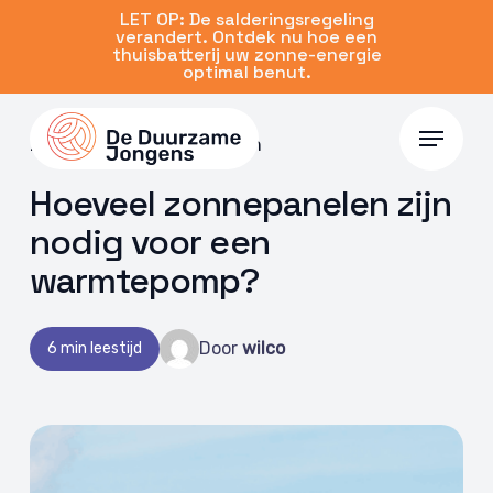
Skip
LET OP: De salderingsregeling
verandert. Ontdek nu hoe een
to
thuisbatterij uw zonne-energie
main
optimal benut.
content
Menu
20 jan 2025 | Zonnepanelen
Hoeveel zonnepanelen zijn
nodig voor een
warmtepomp?
Door
wilco
6 min leestijd