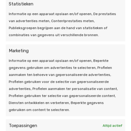
Statistieken
Wat dacht u dan van
het verwarmen met een airco
!
Informatie op een apparaat opslaan en/of openen, De prestaties
Het verschilt dus per woning hoeveel zonnepanelen
van advertenties meten, Contentprestaties meten,
voor een warmtepomp nodig zijn. Verdiep u dus
Publieksgroepen begrijpen aan de hand van statistieken of
goed in uw eigen energieverbruik en de soorten
combinaties van gegevens uit verschillende bronnen.
zonnepanelen en warmtepompen.
In deze blog leest
u meer over de werking van een warmtepomp
. Zo
Marketing
kunt u de beste keuze maken voor uw situatie en
Informatie op een apparaat opslaan en/of openen, Beperkte
bijdragen aan een duurzamere toekomst. Succes!
gegevens gebruiken om advertenties te selecteren, Profielen
aanmaken ten behoeve van gepersonaliseerde advertenties,
Lees ook:
hoeveel zonnepanelen voor een
Profielen gebruiken voor de selectie van gepersonaliseerde
elektrische auto zijn er nodig?
advertenties, Profielen aanmaken ter personalisatie van content,
Profielen gebruiken ter selectie van gepersonaliseerde content,
Benieuwd naar subisidies en regelgeving voor uw
Diensten ontwikkelen en verbeteren, Beperkte gegevens
situatie? Bekijk onderstaande tool!
gebruiken om content te selecteren.
Toepassingen
Altijd actief