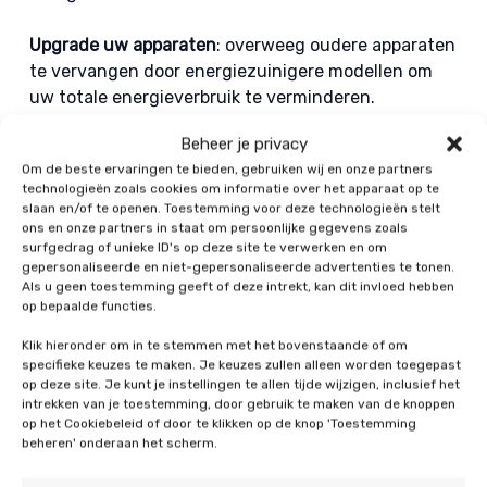
Upgrade uw apparaten
: overweeg oudere apparaten
te vervangen door energiezuinigere modellen om
uw totale energieverbruik te verminderen.
Beheer je privacy
Thuisbatterij
: u kunt de zonnepanelen koppelen aan
Om de beste ervaringen te bieden, gebruiken wij en onze partners
een thuisbatterij. Hierdoor kan de thuisbatterij de
technologieën zoals cookies om informatie over het apparaat op te
elektriciteit opslaan voor later gebruik.
slaan en/of te openen. Toestemming voor deze technologieën stelt
ons en onze partners in staat om persoonlijke gegevens zoals
surfgedrag of unieke ID's op deze site te verwerken en om
De financiële overwegingen
gepersonaliseerde en niet-gepersonaliseerde advertenties te tonen.
Als u geen toestemming geeft of deze intrekt, kan dit invloed hebben
Vergeet niet dat naast de
op bepaalde functies.
duurzaamheidsoverwegingen, de financiële
Klik hieronder om in te stemmen met het bovenstaande of om
aspecten ook een belangrijke rol spelen. Subsidies,
specifieke keuzes te maken. Je keuzes zullen alleen worden toegepast
belastingvoordelen en mogelijke financieringsopties
op deze site. Je kunt je instellingen te allen tijde wijzigen, inclusief het
intrekken van je toestemming, door gebruik te maken van de knoppen
kunnen uw overgang naar een groenere levensstijl
op het Cookiebeleid of door te klikken op de knop 'Toestemming
gemakkelijker maken. Onderzoek de beschikbare
beheren' onderaan het scherm.
regelingen en maak een plan. Wilt u nog een stapje
verdergaan met de duurzaamheidsmaatregelen?