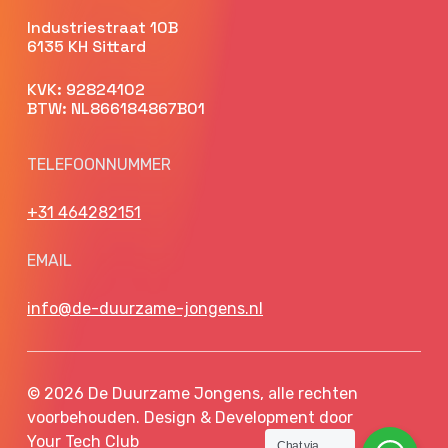
Industriestraat 10B
6135 KH Sittard
KVK: 92824102
BTW: NL866184867B01
TELEFOONNUMMER
+31 464282151
EMAIL
info@de-duurzame-jongens.nl
© 2026 De Duurzame Jongens, alle rechten
voorbehouden. Design & Development door
Your Tech Club
Chat via