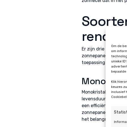
zonnecel dat in het 
Soorte
rende
Om de bes
Er zijn drie hoofdtyp
om inform
zonnepanelen. Elk ty
technolog
unieke ID
toepassing. We verte
advertent
bepaalde 
Monokrista
Klik hier
keuzes zul
Monokristallijn zon
inclusief
Cookiebel
levensduur. Deze pane
een efficiëntere omze
Statis
zonnepanelen ligt me
het belangrijk is om 
Informa