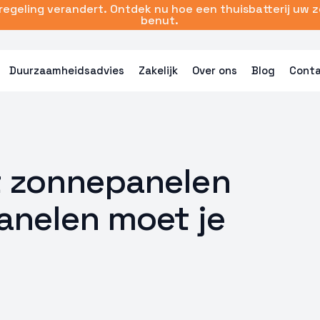
sregeling verandert. Ontdek nu hoe een thuisbatterij uw 
benut.
Duurzaamheidsadvies
Zakelijk
Over ons
Blog
Cont
 zonnepanelen
anelen moet je