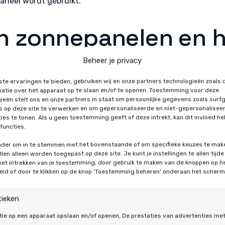
paneel wordt gebruikt.
n zonnepanelen en 
ment
Beheer je privacy
te ervaringen te bieden, gebruiken wij en onze partners technologieën zoals 
en zonnepanelen op de markt: monokristallijn, polykristallij
atie over het apparaat op te slaan en/of te openen. Toestemming voor deze
pe heeft zijn eigen voor- en nadelen wat betreft rendement
ieën stelt ons en onze partners in staat om persoonlijke gegevens zoals surf
's op deze site te verwerken en om gepersonaliseerde en niet-gepersonalisee
llen u graag meer over elk type zonnepaneel.
ies te tonen. Als u geen toestemming geeft of deze intrekt, kan dit invloed h
functies.
llijn zonnepanelen
onder om in te stemmen met het bovenstaande of om specifieke keuzes te mak
len alleen worden toegepast op deze site. Je kunt je instellingen te allen tijde
nepanelen staan bekend als hoog rendement zonnepanelen m
 het intrekken van je toestemming, door gebruik te maken van de knoppen op h
eid of door te klikken op de knop 'Toestemming beheren' onderaan het scherm
len zijn gemaakt van één enkele kristallijne siliciumstruct
tting van zonlicht naar elektriciteit. Het rendement van mon
tieken
estal tussen de 18% en 22%. Hierdoor zijn ze ideaal voor kl
zoveel mogelijk energie uit een beperkte oppervlakte te hale
tie op een apparaat opslaan en/of openen, De prestaties van advertenties me