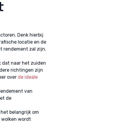
t
jd actief
toren. Denk hierbij
afische locatie en de
t rendement zal zijn.
k dat naar het zuiden
dere richtingen zijn
eer over
de ideale
 rendement van
et de
s het belangrijk om
de wolken wordt