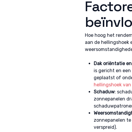
Factor
fouten
Privac
beïnvl
Hoe hoog het rendeme
aan de hellingshoek 
weersomstandigheden.
Dak oriëntatie en
is gericht en een
geplaatst of ond
hellingshoek va
Schaduw
: schad
zonnepanelen dra
schaduwpatronen
Weersomstandig
zonnepanelen te k
verspreid).