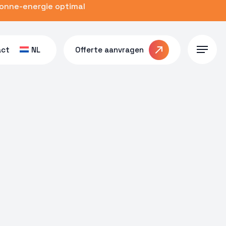
zonne-energie optimal
act
NL
Offerte aanvragen
Menu