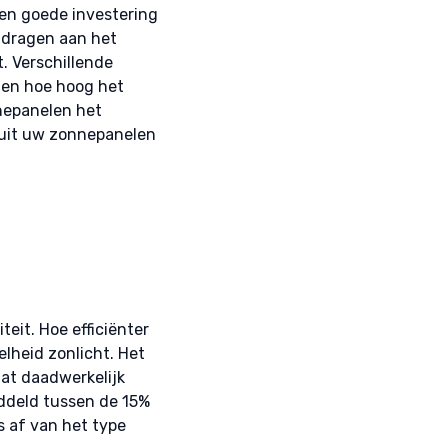
een goede investering
ijdragen aan het
t. Verschillende
len hoe hoog het
nepanelen het
 uit uw zonnepanelen
eit. Hoe efficiënter
lheid zonlicht. Het
at daadwerkelijk
ddeld tussen de 15%
 af van het type