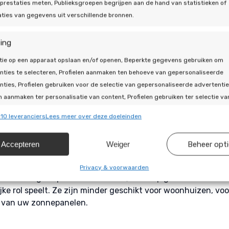
prestaties meten, Publieksgroepen begrijpen aan de hand van statistieken of
llijn zonnepanelen
ties van gegevens uit verschillende bronnen.
panelen zijn gemaakt van meerdere siliciumkristallen, wat le
ing
istallijn panelen. Het rendement ligt doorgaans tussen d
tie op een apparaat opslaan en/of openen, Beperkte gegevens gebruiken om
dkoper. Dit maakt ze aantrekkelijk voor grotere oppervlakten
nties te selecteren, Profielen aanmaken ten behoeve van gepersonaliseerde
 dan de totale opgewekte hoeveelheid energie. Ondanks hu
nties, Profielen gebruiken voor de selectie van gepersonaliseerde advertentie
panelen nog steeds een populaire keuze, vooral vanwege hun p
n aanmaken ter personalisatie van content, Profielen gebruiken ter selectie va
naliseerde content, Diensten ontwikkelen en verbeteren, Beperkte gegevens
10 leveranciers
Lees meer over deze doeleinden
en om content te selecteren.
m zonnepanelen
Accepteren
Weiger
Beheer opt
ssingen
Alti
en zijn flexibeler en lichter dan hun kristallijne tegenha
. Deze panelen halen een rendement van ongeveer 10% tot 
s uit andere gegevensbronnen met elkaar matchen en combineren,
Privacy & voorwaarden
ral nuttig in specifieke situaties, zoals op grote industriël
llende apparaten linken, Apparaten identificeren op basis van
ke rol speelt. Ze zijn minder geschikt voor woonhuizen, voor
isch verzonden informatie.
 van uw zonnepanelen.
ragen voor beveiliging, fraude voorkomen en detecteren en