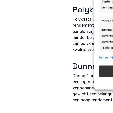
Content
Polykrista
combina
Polykristallijn zonne
Market
rendement dan monokr
Informa
panelen zijn vaak goe
adverte
minder belangrijk is
adverte
zijn polykristallijn 
Profiele
kwaliteitverhouding.
geperso
Beheer 14
gebruik
Dunne fil
Toepa
Dunne film zonnepanel
een lager rendement
Gegeven
zonnepanelen zijn voo
Verschi
gewicht een belangrij
automat
een hoog rendement
Zorg d