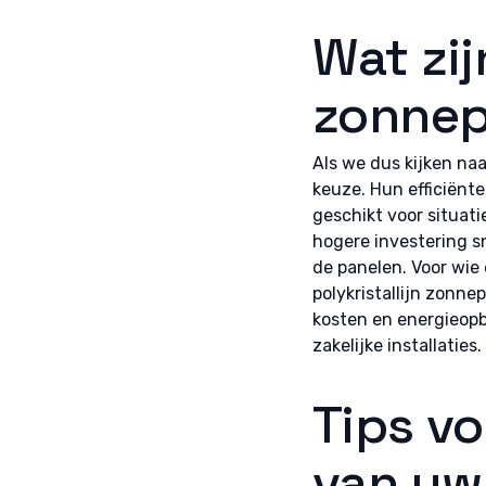
Wat zi
zonnep
Als we dus kijken na
keuze. Hun efficiënte
geschikt voor situati
hogere investering s
de panelen. Voor wie
polykristallijn zonn
kosten en energieopbr
zakelijke installaties.
Tips v
van uw