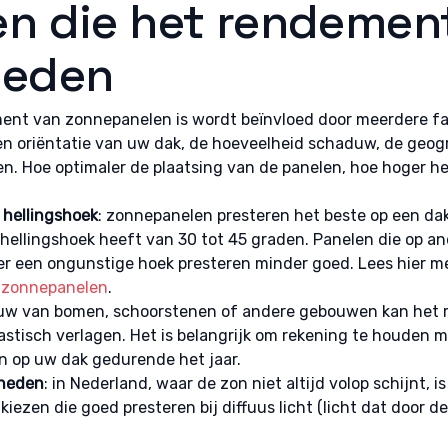
en die het rendemen
 opsporen, Advertenties en content leveren en tonen,
Alti
ykeuzes opslaan en delen.
oeden
nt van zonnepanelen is wordt beïnvloed door meerdere fac
en oriëntatie van uw dak, de hoeveelheid schaduw, de geogr
 Hoe optimaler de plaatsing van de panelen, hoe hoger he
 hellingshoek
: zonnepanelen presteren het beste op een da
 hellingshoek heeft van 30 tot 45 graden. Panelen die op an
er een ongunstige hoek presteren minder goed. Lees hier m
n zonnepanelen
.
uw van bomen, schoorstenen of andere gebouwen kan het
stisch verlagen. Het is belangrijk om rekening te houden m
 op uw dak gedurende het jaar.
heden
: in Nederland, waar de zon niet altijd volop schijnt, i
iezen die goed presteren bij diffuus licht (licht dat door 