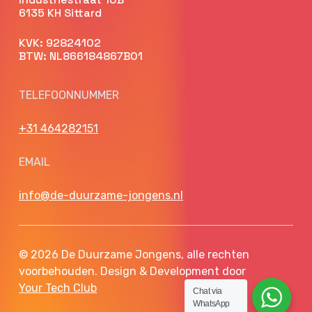
6135 KH Sittard
KVK: 92824102
BTW: NL866184867B01
TELEFOONNUMMER
+31 464282151
EMAIL
info@de-duurzame-jongens.nl
© 2026 De Duurzame Jongens, alle rechten
voorbehouden. Design & Development door
Your Tech Club
Chat via
WhatsApp