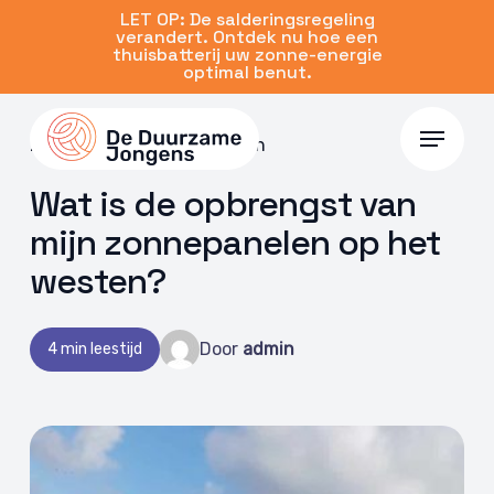
Skip
LET OP: De salderingsregeling
verandert. Ontdek nu hoe een
to
thuisbatterij uw zonne-energie
main
optimal benut.
content
Menu
24 mei 2023 | Zonnepanelen
Wat is de opbrengst van
mijn zonnepanelen op het
westen?
Door
admin
4 min leestijd