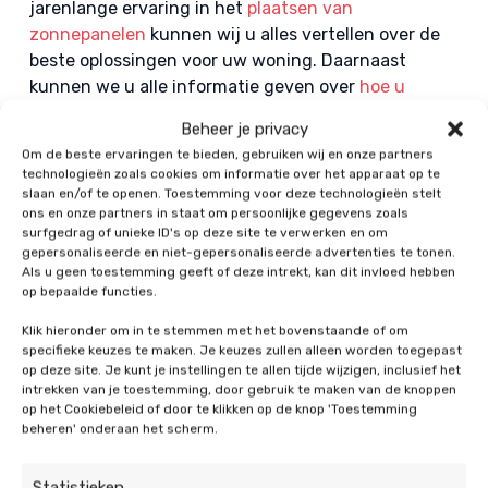
jarenlange ervaring in het
plaatsen van
zonnepanelen
kunnen wij u alles vertellen over de
beste oplossingen voor uw woning. Daarnaast
kunnen we u alle informatie geven over
hoe u
bijvoorbeeld de zonnepanelen kunt onderhouden
.
Beheer je privacy
Om de beste ervaringen te bieden, gebruiken wij en onze partners
De opbrengst van zonnepanelen op het westen is
technologieën zoals cookies om informatie over het apparaat op te
dus zeker een goed idee. Wilt u nog meer investeren
slaan en/of te openen. Toestemming voor deze technologieën stelt
ons en onze partners in staat om persoonlijke gegevens zoals
in duurzaamheid? Wat dacht u dan van het
surfgedrag of unieke ID's op deze site te verwerken en om
plaatsen van een airco? Laat u vooral adviseren
gepersonaliseerde en niet-gepersonaliseerde advertenties te tonen.
over
de beste airco waarmee u kunt verwarmen
.
Als u geen toestemming geeft of deze intrekt, kan dit invloed hebben
op bepaalde functies.
Klik hieronder om in te stemmen met het bovenstaande of om
specifieke keuzes te maken. Je keuzes zullen alleen worden toegepast
op deze site. Je kunt je instellingen te allen tijde wijzigen, inclusief het
intrekken van je toestemming, door gebruik te maken van de knoppen
op het Cookiebeleid of door te klikken op de knop 'Toestemming
Ook interessant:
beheren' onderaan het scherm.
Statistieken