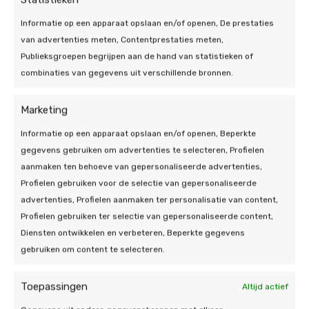
Informatie op een apparaat opslaan en/of openen, De prestaties
van advertenties meten, Contentprestaties meten,
Publieksgroepen begrijpen aan de hand van statistieken of
combinaties van gegevens uit verschillende bronnen.
Marketing
Informatie op een apparaat opslaan en/of openen, Beperkte
gegevens gebruiken om advertenties te selecteren, Profielen
aanmaken ten behoeve van gepersonaliseerde advertenties,
Profielen gebruiken voor de selectie van gepersonaliseerde
advertenties, Profielen aanmaken ter personalisatie van content,
25 jul 2026 | Thuisbatterij, Zonnepanelen
Profielen gebruiken ter selectie van gepersonaliseerde content,
Diensten ontwikkelen en verbeteren, Beperkte gegevens
Hoe kan ik een thuisbatterij
gebruiken om content te selecteren.
integreren met zonnepanelen?
Toepassingen
7 min leestijd
Altijd actief