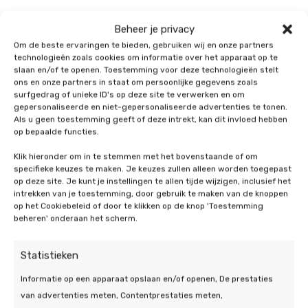
Vragen over WTW
Beheer je privacy
Om de beste ervaringen te bieden, gebruiken wij en onze partners
ventilatie installeren in
technologieën zoals cookies om informatie over het apparaat op te
slaan en/of te openen. Toestemming voor deze technologieën stelt
een bestaande woning?
ons en onze partners in staat om persoonlijke gegevens zoals
surfgedrag of unieke ID's op deze site te verwerken en om
gepersonaliseerde en niet-gepersonaliseerde advertenties te tonen.
Wilt u weten of uw huis geschikt is voor WTW
Als u geen toestemming geeft of deze intrekt, kan dit invloed hebben
ventilatie en wat het in uw situatie kost?
Neem dan
op bepaalde functies.
contact op
met de specialisten van De Duurzame
Klik hieronder om in te stemmen met het bovenstaande of om
Jongens. Tijdens een vrijblijvend adviesgesprek
specifieke keuzes te maken. Je keuzes zullen alleen worden toegepast
bespreken we de mogelijkheden, geven we inzicht
op deze site. Je kunt je instellingen te allen tijde wijzigen, inclusief het
in de kosten en adviseren we over de meest
intrekken van je toestemming, door gebruik te maken van de knoppen
op het Cookiebeleid of door te klikken op de knop 'Toestemming
efficiënte aanpak. Zo maakt u van uw bestaande
beheren' onderaan het scherm.
woning een comfortabel en energiezuinig thuis.
Statistieken
Informatie op een apparaat opslaan en/of openen, De prestaties
van advertenties meten, Contentprestaties meten,