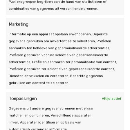
Publieksgroepen begrijpen aan de hand van statistieken of
Ook interessant:
combinaties van gegevens uit verschillende bronnen.
Marketing
Informatie op een apparaat opslaan en/of openen, Beperkte
gegevens gebruiken om advertenties te selecteren, Profielen
aanmaken ten behoeve van gepersonaliseerde advertenties,
Profielen gebruiken voor de selectie van gepersonaliseerde
advertenties, Profielen aanmaken ter personalisatie van content,
Profielen gebruiken ter selectie van gepersonaliseerde content,
Diensten ontwikkelen en verbeteren, Beperkte gegevens
gebruiken om content te selecteren.
Toepassingen
Altijd actief
Gegevens uit andere gegevensbronnen met elkaar
23 apr 2026 | Algemeen
matchen en combineren, Verschillende apparaten
Thuisbatterij en energielabel: wat
linken, Apparaten identificeren op basis van
automatisch verzonden informatie.