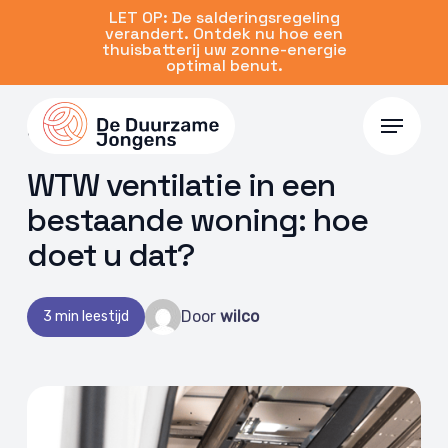
Skip
LET OP: De salderingsregeling
verandert. Ontdek nu hoe een
to
thuisbatterij uw zonne-energie
main
optimal benut.
content
Menu
05 feb 2026 | Algemeen
WTW ventilatie in een
bestaande woning: hoe
doet u dat?
Door
wilco
3 min leestijd