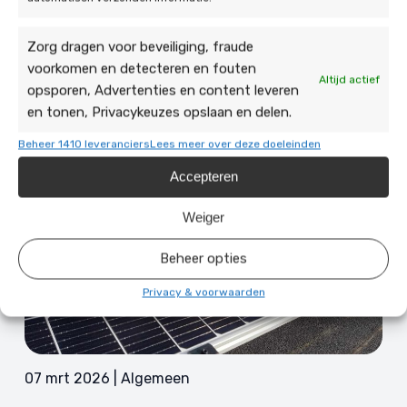
verandert er?
4 min leestijd
Zorg dragen voor beveiliging, fraude
voorkomen en detecteren en fouten
Altijd actief
opsporen, Advertenties en content leveren
en tonen, Privacykeuzes opslaan en delen.
Beheer 1410 leveranciers
Lees meer over deze doeleinden
Accepteren
Weiger
Beheer opties
Privacy & voorwaarden
07 mrt 2026 | Algemeen