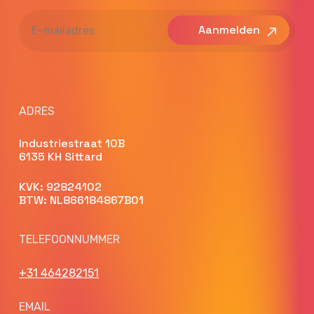
E-
mailadres
ADRES
Industriestraat 10B
6135 KH Sittard
KVK: 92824102
BTW: NL866184867B01
TELEFOONNUMMER
+31 464282151
EMAIL