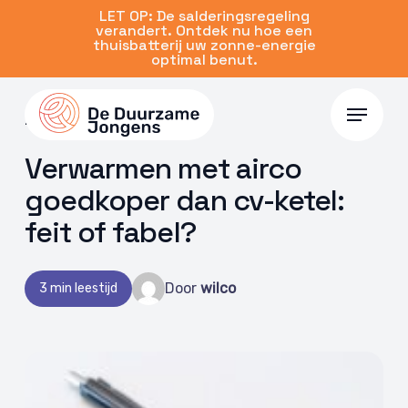
Skip
LET OP: De salderingsregeling
verandert. Ontdek nu hoe een
to
thuisbatterij uw zonne-energie
main
optimal benut.
content
Menu
21 nov 2024 | Airco
Verwarmen met airco
goedkoper dan cv-ketel:
feit of fabel?
Door
wilco
3 min leestijd