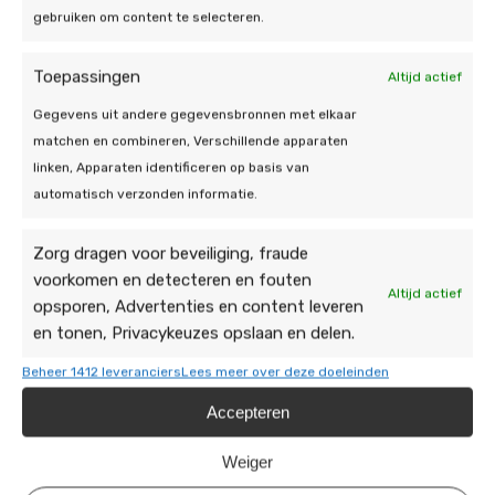
gebruiken om content te selecteren.
Toepassingen
Altijd actief
22 jan 2026 | Airco
Gegevens uit andere gegevensbronnen met elkaar
9 tips om uw airco najaarsklaar te
matchen en combineren, Verschillende apparaten
maken
linken, Apparaten identificeren op basis van
automatisch verzonden informatie.
3 min leestijd
Zorg dragen voor beveiliging, fraude
voorkomen en detecteren en fouten
Altijd actief
opsporen, Advertenties en content leveren
en tonen, Privacykeuzes opslaan en delen.
Beheer 1412 leveranciers
Lees meer over deze doeleinden
25 feb 2025 | Airco
Accepteren
Beste airco voor verwarmen
Weiger
4 min leestijd