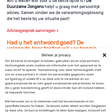
Wilt u weten wat voor u de beste optie is?
De
Duurzame Jongens
helpt u graag met persoonlijk
advies. Samen vinden we de verwarmingsoplossing
die het beste bij uw situatie past!
Adviesgesprek aanvragen >
Had u het antwoord goed? De
volgende keer testen wij uw kennis
opnieuw met een andere ‘feit of
Beheer je privacy
fabel’. Schrijf u in voor onze
Om de beste ervaringen te bieden, gebruiken wij en onze partners
nieuwsbrief om op de hoogte te
technologieën zoals cookies om informatie over het apparaat op te
slaan en/of te openen. Toestemming voor deze technologieën stelt
blijven.
ons en onze partners in staat om persoonlijke gegevens zoals
surfgedrag of unieke ID's op deze site te verwerken en om
gepersonaliseerde en niet-gepersonaliseerde advertenties te tonen.
Als u geen toestemming geeft of deze intrekt, kan dit invloed hebben
op bepaalde functies.
Klik hieronder om in te stemmen met het bovenstaande of om
specifieke keuzes te maken. Je keuzes zullen alleen worden toegepast
Ook interessant:
op deze site. Je kunt je instellingen te allen tijde wijzigen, inclusief het