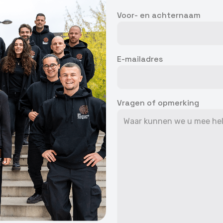
 opsporen, Advertenties en content leveren en tonen,
Alti
ykeuzes opslaan en delen.
Voor- en achternaam
E-mailadres
Vragen of opmerking