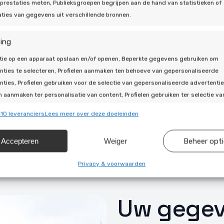
prestaties meten, Publieksgroepen begrijpen aan de hand van statistieken of
ties van gegevens uit verschillende bronnen.
 aan!
ing
tie op een apparaat opslaan en/of openen, Beperkte gegevens gebruiken om
nties te selecteren, Profielen aanmaken ten behoeve van gepersonaliseerde
ngens! Geef eerst uw
nties, Profielen gebruiken voor de selectie van gepersonaliseerde advertentie
e vriendenbonus mag
n aanmaken ter personalisatie van content, Profielen gebruiken ter selectie va
van de personen die u
naliseerde content, Diensten ontwikkelen en verbeteren, Beperkte gegevens
nnen toesturen.
10 leveranciers
Lees meer over deze doeleinden
en om content te selecteren.
u klant bent van de
Accepteren
Weiger
Beheer opt
ssingen
Alti
s uit andere gegevensbronnen met elkaar matchen en combineren,
Privacy & voorwaarden
llende apparaten linken, Apparaten identificeren op basis van
isch verzonden informatie.
Uw gege
ragen voor beveiliging, fraude voorkomen en detecteren en