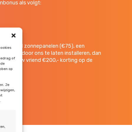
nbonus als volgt:
 uw vriend zonnepanelen (€75), een
cookies
rco (€50) door ons te laten installeren, dan
gedrag of
ack en uw vriend €200,- korting op de
rde
ebben op
en. Je
 wijzigen,
et
.
ten,