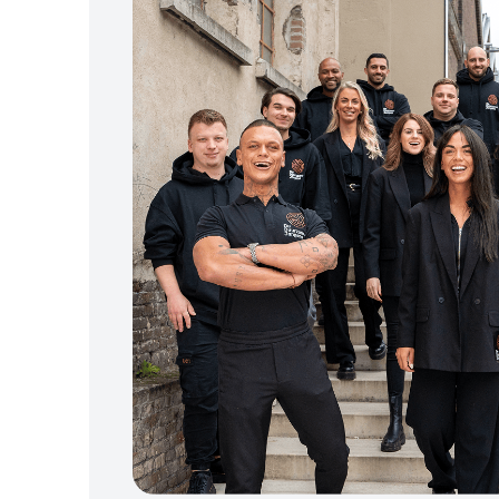
fouten
Privac