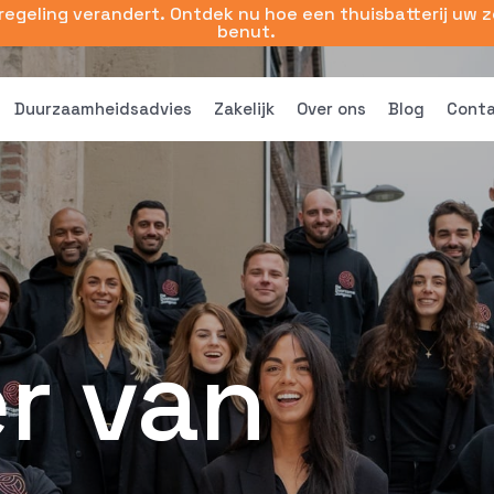
sregeling verandert. Ontdek nu hoe een thuisbatterij uw 
benut.
Duurzaamheidsadvies
Zakelijk
Over ons
Blog
Cont
er van