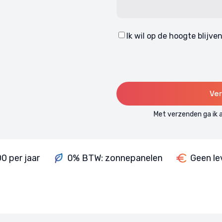
Ik wil op de hoogte blijv
Consent
Met verzenden ga ik
0 per jaar
0% BTW: zonnepanelen
Geen le