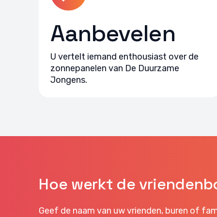
Aanbevelen
U vertelt iemand enthousiast over de
zonnepanelen van De Duurzame
Jongens.
Hoe werkt de vriendenb
Geef de naam van uw vrienden, buren of fam