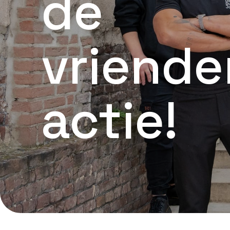
de
vriend
actie!