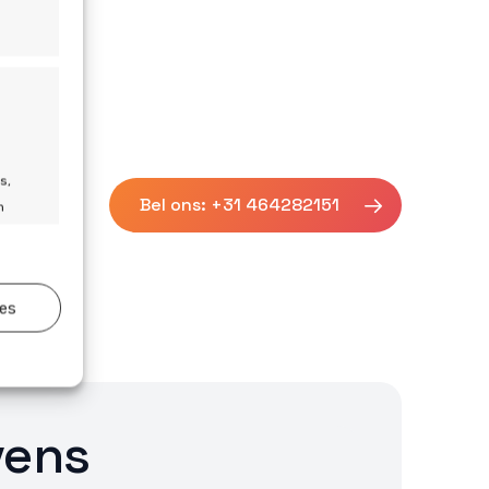
s,
Bel ons: +31 464282151
n
ies
jd actief
vens