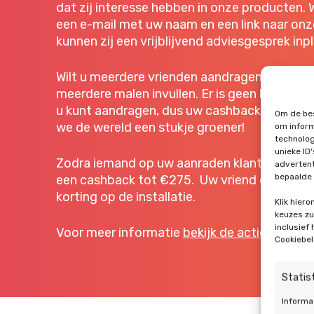
dat zij interesse hebben in onze producten. 
een e-mail met uw naam en een link naar onz
kunnen zij een vrijblijvend adviesgesprek inp
Wilt u meerdere vrienden aandragen? Dan kun
meerdere malen invullen. Er is geen limiet aa
u kunt aandragen, dus uw cashback kan flin
Om de bes
we de wereld een stukje groener!
om inform
technolog
unieke ID
Zodra iemand op uw aanraden klant bij ons 
advertent
bepaalde 
een cashback tot €275. Uw vriend ontvangt
korting op de installatie.
Klik hier
keuzes zul
inclusief
Voor meer informatie
bekijk de actievoorwa
Cookiebel
Statis
Informa