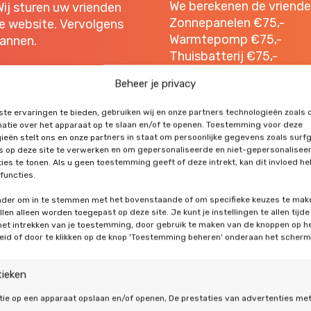
We berekenen de vriende
Wij sturen uw vrienden
Zonnepanelen €75,-
e website. Vervolgens
Warmtepomp €75,-
lannen.
Thuisbatterij €75,-
Airco €50,-
t u het formulier
Beheer je privacy
n het aantal vrienden dat
Rekenvoorbeeld: besluit
k oplopen. Samen maken
te ervaringen te bieden, gebruiken wij en onze partners technologieën zoals 
thuisbatterij (€75) en ai
atie over het apparaat op te slaan en/of te openen. Toestemming voor deze
ieën stelt ons en onze partners in staat om persoonlijke gegevens zoals surf
ontvangt u €200,- cashb
's op deze site te verwerken en om gepersonaliseerde en niet-gepersonalisee
offerte.
wordt, ontvangt u een
ies te tonen. Als u geen toestemming geeft of deze intrekt, kan dit invloed h
functies.
 hetzelfde bedrag als
onder om in te stemmen met het bovenstaande of om specifieke keuzes te mak
Contact opnemen
len alleen worden toegepast op deze site. Je kunt je instellingen te allen tijde
 het intrekken van je toestemming, door gebruik te maken van de knoppen op h
arden.
eid of door te klikken op de knop 'Toestemming beheren' onderaan het scherm
tieken
tie op een apparaat opslaan en/of openen, De prestaties van advertenties me