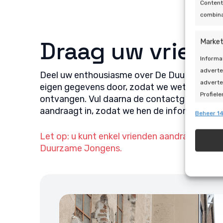
Content
combina
Draag uw vriend
Market
Informa
adverte
Deel uw enthousiasme over De Duurzame Jo
adverte
eigen gegevens door, zodat we weten wie d
Profiele
ontvangen. Vul daarna de contactgegevens 
geperso
aandraagt in, zodat we hen de informatie ku
Beheer 14
gebruik
Let op: u kunt enkel vrienden aandragen als 
Toepa
Duurzame Jongens.
Gegeven
Verschi
automat
Zorg d