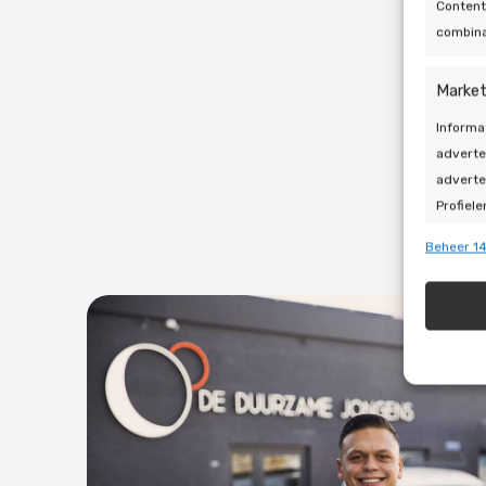
Content
combina
Market
Informa
adverte
adverte
Profiele
geperso
Beheer 14
gebruik
Toepa
Gegeven
Verschi
automat
Zorg d