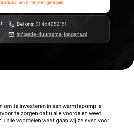
Gratis binnen 2 minuten geregeld!
ct
Bel ons:
31 464282151
info@de-duurzame-jongens.nl
en om te investeren in een warmtepomp is
rvoor te zorgen dat u alle voordelen weet.
 u alle voordelen weet gaan wij ze even voor