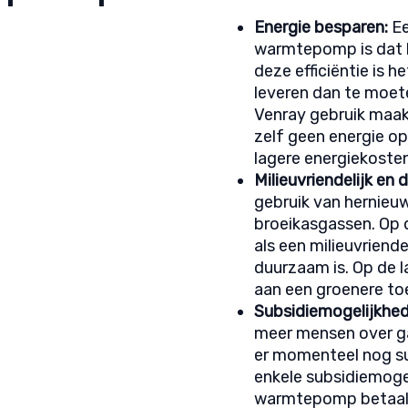
Energie besparen:
Ee
warmtepomp is dat he
deze efficiëntie is h
leveren dan te moe
Venray gebruik maa
zelf geen energie op 
lagere energiekosten
Milieuvriendelijk en
gebruik van hernieu
broeikasgassen. Op
als een milieuvriende
duurzaam is. Op de l
aan een groenere to
Subsidiemogelijkhed
meer mensen over ga
er momenteel nog sub
enkele subsidiemoge
warmtepomp betaalb