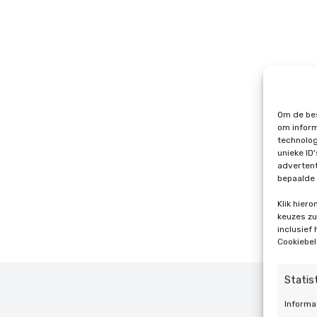
Om de bes
om inform
technolog
unieke ID
advertent
bepaalde 
Klik hier
keuzes zul
inclusief
Cookiebel
Statis
Informa