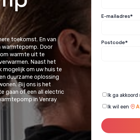
E-mailadres*
amere toekomst. En van
Postcode*
een warmtepomp. Door
 om warmte uit te
 verwarmen. Naast het
k mogelijk om uw huis te
een duurzame oplossing
onen. Bij ons is het
 gaan of een all electric
Consent
Ik ga akkoord
warmtepomp in Venray
Consent
Ik wil een
A