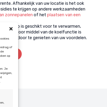
rente. Afhankelijk van uw locatie is het ook
sidies te krijgen op andere werkzaamheden
van zonnepanelen
of het
plaatsen van een
mtepomp is geschikt voor te verwarmen,
koelen. Door middel van de koelfunctie is
hele jaar door te genieten van uw voordelen.
cookies
gedrag of
rde
doen
ebben op
en. Je
 wijzigen,
et
.
ten,