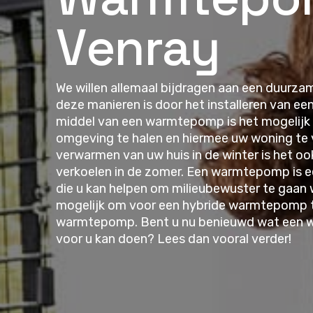
Venray
We willen allemaal bijdragen aan een duurz
deze manieren is door het installeren van 
middel van een warmtepomp is het mogelijk
omgeving te halen en hiermee uw woning te
verwarmen van uw huis in de winter is het oo
verkoelen in de zomer. Een warmtepomp is 
die u kan helpen om milieubewuster te gaan w
mogelijk om voor een hybride warmtepomp te
warmtepomp. Bent u nu benieuwd wat een 
voor u kan doen? Lees dan vooral verder!