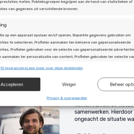
prestaties meten, Publieksgroepen begrijpen aan de hand van statistieken of
ties van gegevens uit verschillende bronnen.
Hybride
ing
Venray
tie op een apparaat opslaan en/of openen, Beperkte gegevens gebruiken om
nties te selecteren, Profielen aanmaken ten behoeve van gepersonaliseerde
Bij het aansluiten van
nties, Profielen gebruiken voor de selectie van gepersonaliseerde advertentie
gekoppeld met uw ander
n aanmaken ter personalisatie van content, Profielen gebruiken ter selectie va
Door middel van het aans
naliseerde content, Diensten ontwikkelen en verbeteren, Beperkte gegevens
tussen uw cv-ketel en d
10 leveranciers
Lees meer over deze doeleinden
en om content te selecteren.
afhankelijk van de temp
gemonitord welke optie 
Accepteren
Weiger
Beheer opt
ssingen
Alti
zult u altijd het goedko
warmtepomp in Venray h
s uit andere gegevensbronnen met elkaar matchen en combineren,
Privacy & voorwaarden
nemen van uw cv-ketel, 
llende apparaten linken, Apparaten identificeren op basis van
samenwerken. Hierdoor is
isch verzonden informatie.
ongeacht de situatie wa
ragen voor beveiliging, fraude voorkomen en detecteren en