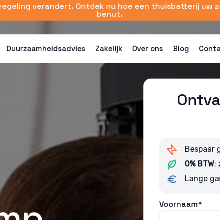
sregeling verandert. Ontdek nu hoe een thuisbatterij uw 
benut.
Duurzaamheidsadvies
Zakelijk
Over ons
Blog
Cont
Ontva
Bespaar 
0% BTW
:
Lange ga
mp
Voornaam*