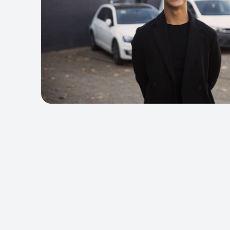
fouten
Privac