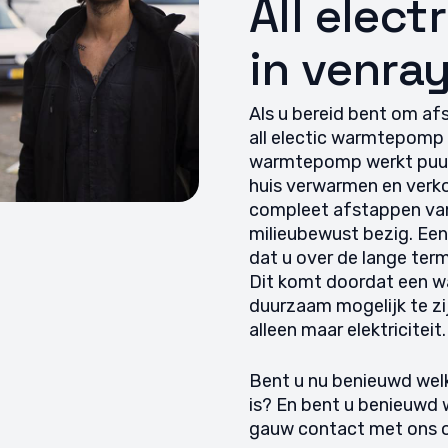
All elec
 opsporen, Advertenties en content leveren en tonen,
Alti
ykeuzes opslaan en delen.
in venra
Als u bereid bent om af
all electic warmtepomp v
warmtepomp werkt puur 
huis verwarmen en verko
compleet afstappen van 
milieubewust bezig. Een
dat u over de lange term
Dit komt doordat een
duurzaam mogelijk te zi
alleen maar elektriciteit.
Bent u nu benieuwd welk
is? En bent u benieuwd
gauw contact met ons 