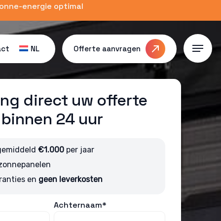
zonne-energie optimal
act
NL
Offerte aanvragen
Menu
ng direct uw offerte
binnen 24 uur
gemiddeld
€1.000
per jaar
 zonnepanelen
ranties en
geen leverkosten
Achternaam*