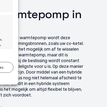
 warmtepomp in
 een hybride warmtepomp wordt deze
s,
e verwarmingsbronnen, zoals uw cv-ketel.
n
luiten is het mogelijk om af te wisselen
e hybride warmtepomp, maar dit is
eratuur. Bij de beslissing wordt constant
het voordeligste voor u is. Op deze manier
ies
jd actief
opste uit zijn. Door middel van een hybride
oeft u dus nog niet helemaal afscheid te
maar zal dit in een hybride systeem
 het mogelijk om altijd flexibel te blijven,
t zich voordoet.