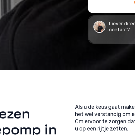
Liever dire
contact?
Als u de keus gaat mak
iezen
het wel verstandig om e
Om ervoor te zorgen dat
epomp in
u op een rijtje zetten.