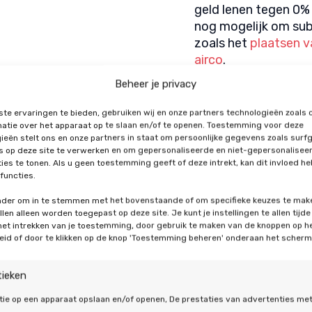
geld lenen tegen 0% 
nog mogelijk om sub
zoals het
plaatsen 
airco
.
Koelfunctie:
Een war
Beheer je privacy
maar ook voor te ver
het mogelijk om het 
te ervaringen te bieden, gebruiken wij en onze partners technologieën zoals 
atie over het apparaat op te slaan en/of te openen. Toestemming voor deze
ieën stelt ons en onze partners in staat om persoonlijke gegevens zoals surf
's op deze site te verwerken en om gepersonaliseerde en niet-gepersonalisee
Direct een aanvraag 
ies te tonen. Als u geen toestemming geeft of deze intrekt, kan dit invloed h
functies.
onder om in te stemmen met het bovenstaande of om specifieke keuzes te mak
len alleen worden toegepast op deze site. Je kunt je instellingen te allen tijde
 het intrekken van je toestemming, door gebruik te maken van de knoppen op h
eid of door te klikken op de knop 'Toestemming beheren' onderaan het scherm
tieken
tie op een apparaat opslaan en/of openen, De prestaties van advertenties me