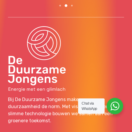
Bij De Duurzame Jongens maken we van
Chat via
duurzaamheid de norm. Met visie, frisse energie en
WhatsApp
slimme technologie bouwen we samen aan een
groenere toekomst.