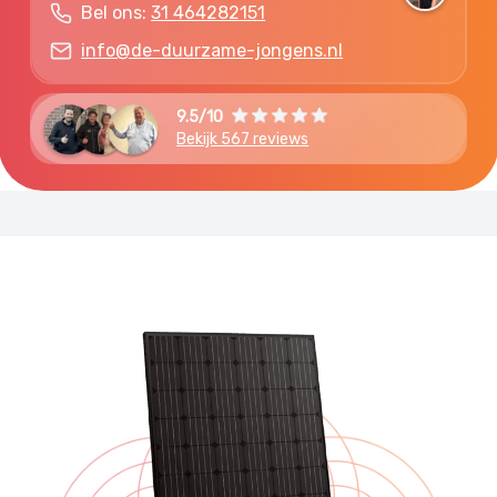
Bel ons:
31 464282151
info@de-duurzame-jongens.nl
9.5/10
Bekijk 567 reviews