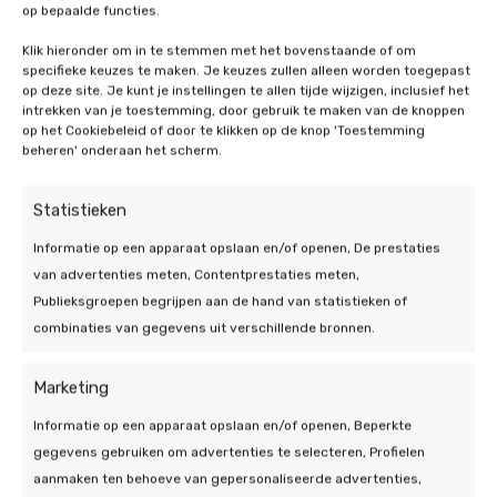
op bepaalde functies.
Klik hieronder om in te stemmen met het bovenstaande of om
specifieke keuzes te maken. Je keuzes zullen alleen worden toegepast
op deze site. Je kunt je instellingen te allen tijde wijzigen, inclusief het
intrekken van je toestemming, door gebruik te maken van de knoppen
op het Cookiebeleid of door te klikken op de knop 'Toestemming
beheren' onderaan het scherm.
Statistieken
Informatie op een apparaat opslaan en/of openen, De prestaties
van advertenties meten, Contentprestaties meten,
Onze energie-
Publieksgroepen begrijpen aan de hand van statistieken of
oplossingen
combinaties van gegevens uit verschillende bronnen.
Marketing
Bent u op zoek naar een betrouwbare zonnepanelen
installateur in Doetinchem? Zoek niet verder, want
Informatie op een apparaat opslaan en/of openen, Beperkte
bij De Duurzame Jongens hebben we de ervaring en
gegevens gebruiken om advertenties te selecteren, Profielen
expertise die nodig zijn om de installatie van uw
aanmaken ten behoeve van gepersonaliseerde advertenties,