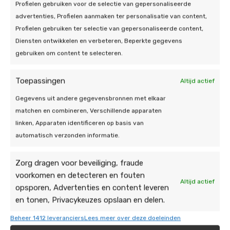
zonnepanelen tot een succes te maken. Wij streven
Profielen gebruiken voor de selectie van gepersonaliseerde
naar kwaliteit en service, zodat u zorgeloos kunt
advertenties, Profielen aanmaken ter personalisatie van content,
genieten van uw nieuwe zonnepanelen.
Profielen gebruiken ter selectie van gepersonaliseerde content,
Diensten ontwikkelen en verbeteren, Beperkte gegevens
Bent u op zoek naar een betrouwbare zonnepanelen
gebruiken om content te selecteren.
installateur in Doetinchem? Zoek niet verder, want
bij De Duurzame Jongens hebben we de ervaring en
Toepassingen
Altijd actief
expertise die nodig zijn om de installatie van uw
Gegevens uit andere gegevensbronnen met elkaar
zonnepanelen tot een succes te maken. Wij streven
matchen en combineren, Verschillende apparaten
naar kwaliteit en service, zodat u zorgeloos kunt
linken, Apparaten identificeren op basis van
genieten van uw nieuwe zonnepanelen.
automatisch verzonden informatie.
Zorg dragen voor beveiliging, fraude
voorkomen en detecteren en fouten
Altijd actief
opsporen, Advertenties en content leveren
en tonen, Privacykeuzes opslaan en delen.
Onze energie-
Beheer 1412 leveranciers
Lees meer over deze doeleinden
oplossingen