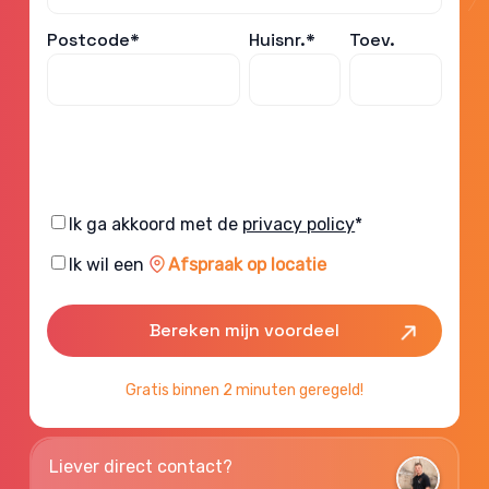
Postcode*
Huisnr.*
Toev.
Consent
Ik ga akkoord met de
privacy policy
*
Consent
Ik wil een
Afspraak op locatie
Gratis binnen 2 minuten geregeld!
Liever direct contact?