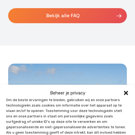
warmteverlies maakt de
warmtepompefficiënter en rendabeler. Bij
Bekijk alle FAQ
slecht geïsoleerde huizen kan een hybride
systeembeter passen.
Beheer je privacy
Om de beste ervaringen te bieden, gebruiken wij en onze partners
technologieën zoals cookies om informatie over het apparaat op te
slaan en/of te openen. Toestemming voor deze technologieën stelt
ons en onze partners in staat om persoonlijke gegevens zoals
surfgedrag of unieke ID's op deze site te verwerken en om
gepersonaliseerde en niet-gepersonaliseerde advertenties te tonen.
Als u geen toestemming geeft of deze intrekt, kan dit invloed hebben