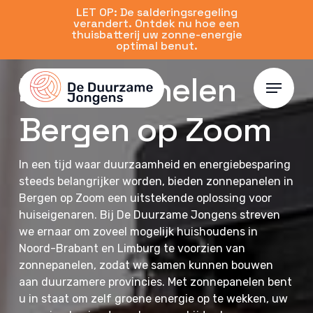
Skip
LET OP: De salderingsregeling
verandert. Ontdek nu hoe een
to
thuisbatterij uw zonne-energie
main
optimal benut.
content
Zonnepanelen
Menu
Bergen op Zoom
In een tijd waar duurzaamheid en energiebesparing
steeds belangrijker worden, bieden zonnepanelen in
Bergen op Zoom een uitstekende oplossing voor
huiseigenaren. Bij De Duurzame Jongens streven
we ernaar om zoveel mogelijk huishoudens in
Noord-Brabant en Limburg te voorzien van
zonnepanelen, zodat we samen kunnen bouwen
aan duurzamere provincies. Met zonnepanelen bent
u in staat om zelf groene energie op te wekken, uw