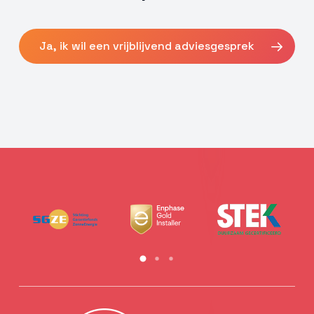
Ja, ik wil een vrijblijvend adviesgesprek