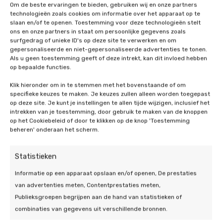
Om de beste ervaringen te bieden, gebruiken wij en onze partners
zonnepanelen het volledige energieverbruik
technologieën zoals cookies om informatie over het apparaat op te
opvangen of dat ze een ondersteunende rol
slaan en/of te openen. Toestemming voor deze technologieën stelt
hebben. Daarnaast zijn er verschillende soorten
ons en onze partners in staat om persoonlijke gegevens zoals
surfgedrag of unieke ID's op deze site te verwerken en om
zonnepanelen beschikbaar, ieder met hun eigen
gepersonaliseerde en niet-gepersonaliseerde advertenties te tonen.
prijsklasse en bijbehorende efficiëntie.
Als u geen toestemming geeft of deze intrekt, kan dit invloed hebben
Monokristallijne zonnepanelen bieden een hogere
op bepaalde functies.
efficiëntie, maar zijn ook duurder, terwijl
Klik hieronder om in te stemmen met het bovenstaande of om
polykristallijne panelen een goedkoper alternatief
specifieke keuzes te maken. Je keuzes zullen alleen worden toegepast
zijn met iets lagere efficiëntie. De keuze hangt
op deze site. Je kunt je instellingen te allen tijde wijzigen, inclusief het
intrekken van je toestemming, door gebruik te maken van de knoppen
volledig af van uw budget, situatie en gewenste
op het Cookiebeleid of door te klikken op de knop 'Toestemming
terugverdientijd. Bij De Duurzame Jongens helpen
beheren' onderaan het scherm.
we u graag met het maken van deze keuzes. Neem
vandaag nog contact met ons op en plan een gratis
Statistieken
adviesgesprek in!
Informatie op een apparaat opslaan en/of openen, De prestaties
van advertenties meten, Contentprestaties meten,
Publieksgroepen begrijpen aan de hand van statistieken of
combinaties van gegevens uit verschillende bronnen.