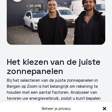
Het kiezen van de juiste
zonnepanelen
Bij het selecteren van de juiste zonnepanelen in
Bergen op Zoom is het belangrijk om rekening te
houden met een aantal factoren. Analyseer van
tevoren uw energieverbruik, zodat u kunt bepalen
hoeveel zonnepanelen u nodig heeft om aan uw
Beheer je privacy
behoefte te voldoen. U kunt er voor kiezen dat de