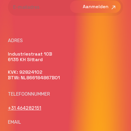
E-
mailadres
ADRES
Industriestraat 10B
6135 KH Sittard
KVK: 92824102
BTW: NL866184867B01
TELEFOONNUMMER
+31 464282151
EMAIL