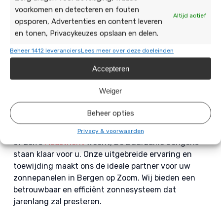
bieden, zodat uw installatie goed blijft werken.
voorkomen en detecteren en fouten
Altijd actief
opsporen, Advertenties en content leveren
Waarom kiezen voor De
en tonen, Privacykeuzes opslaan en delen.
Duurzame Jongens?
Beheer 1412 leveranciers
Lees meer over deze doeleinden
Accepteren
Bij De Duurzame Jongens staan kwaliteit en
klanttevredenheid centraal. Onze hoogwaardige
Weiger
producten en erkende service zorgt ervoor dat wij
tevreden klanten hebben door heel
Brabant
en
Beheer opties
Limburg
. Onze dienstverlening gaat verder dan
alleen Bergen op Zoom, of u nu in
Roosendaal
,
Oss
Privacy & voorwaarden
of zelfs
Maastricht
woont, De Duurzame Jongens
staan klaar voor u. Onze uitgebreide ervaring en
toewijding maakt ons de ideale partner voor uw
zonnepanelen in Bergen op Zoom. Wij bieden een
betrouwbaar en efficiënt zonnesysteem dat
jarenlang zal presteren.