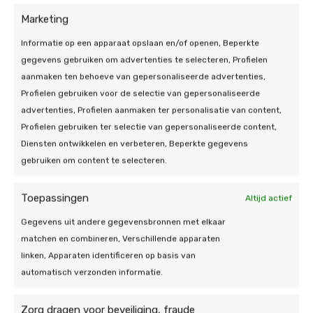
Marketing
Het installatieproces van
Informatie op een apparaat opslaan en/of openen, Beperkte
zonnepanelen in Bergen
gegevens gebruiken om advertenties te selecteren, Profielen
op Zoom
aanmaken ten behoeve van gepersonaliseerde advertenties,
Profielen gebruiken voor de selectie van gepersonaliseerde
Het installeren van zonnepanelen in Bergen op
advertenties, Profielen aanmaken ter personalisatie van content,
Zoom loopt bij De Duurzame Jongens volgens een
Profielen gebruiken ter selectie van gepersonaliseerde content,
gestructureerd proces. Het begint met een
Diensten ontwikkelen en verbeteren, Beperkte gegevens
adviesgesprek waarbij we uw woonsituatie bekijken
gebruiken om content te selecteren.
en alle informatie verzamelen om tot een goed
advies te komen. Dit gesprek kan bij u thuis
Toepassingen
Altijd actief
plaatsvinden, online of telefonisch. Op basis van dit
adviesgesprek werken wij direct een offerte uit, u
Gegevens uit andere gegevensbronnen met elkaar
ontvangt dus een volledig duurzaamheidsplan op
matchen en combineren, Verschillende apparaten
maat. Als u akkoord bent met de offerte, gaan we
linken, Apparaten identificeren op basis van
aan de slag! Op de afgesproken dag komen onze
automatisch verzonden informatie.
experts uw nieuwe systeem installeren. Als alles
werkt blijven we natuurlijk service en onderhoud
Zorg dragen voor beveiliging, fraude