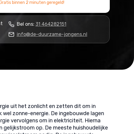
Gratis binnen 2 minuten geregeld!
ct
Bel ons:
31 464282151
info@de-duurzame-jongens.nl
ie uit het zonlicht en zetten dit om in
ook wel zonne-energie. De ingebouwde lagen
rgie vervolgens om in elektriciteit. Hierna
 gelijkstroom op. De meeste huishoudelijke