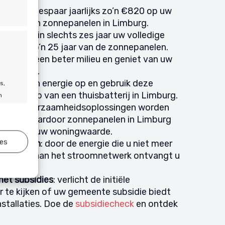
fiteert
: bespaar jaarlijks zo’n €820 op uw
ehulp van zonnepanelen in Limburg.
n
: verdien in slechts zes jaar uw volledige
 geniet zo’n 25 jaar van de zonnepanelen.
g bij aan een beter milieu en geniet van uw
e stroom.
k uw eigen energie op en gebruik deze
s,
met behulp van een thuisbatterij in Limburg.
n
arde
: duurzaamheidsoplossingen worden
deerd waardoor zonnepanelen in Limburg
hebben op uw woningwaarde.
ies
ug leveren
: door de energie die u niet meer
jd actief
e leveren aan het stroomnetwerk ontvangt u
et subsidies
: verlicht de initiële
r te kijken of uw gemeente subsidie biedt
stallaties. Doe de
subsidiecheck
en ontdek