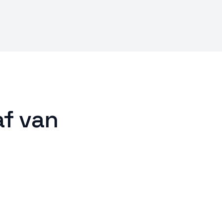
jd actief
af van