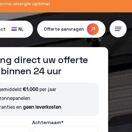
zonne-energie optimal
act
NL
Offerte aanvragen
Menu
ng direct uw offerte
binnen 24 uur
gemiddeld
€1.000
per jaar
 zonnepanelen
ranties en
geen leverkosten
Achternaam*