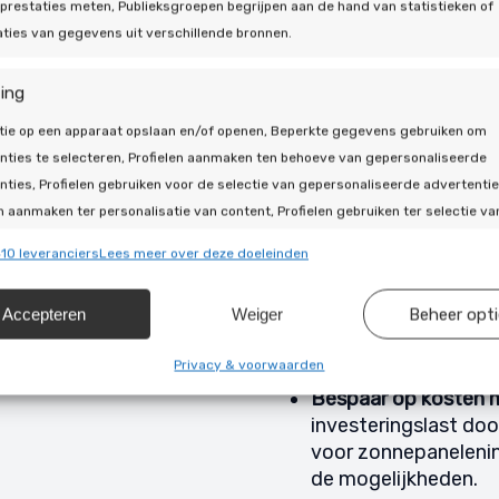
prestaties meten, Publieksgroepen begrijpen aan de hand van statistieken of
Uw portemonnee pro
ties van gegevens uit verschillende bronnen.
energiekosten met b
Terugverdien termij
ing
investering terug en
Duurzaamheid
: draa
tie op een apparaat opslaan en/of openen, Beperkte gegevens gebruiken om
zelfopgewekt groen
nties te selecteren, Profielen aanmaken ten behoeve van gepersonaliseerde
Zelfvoorziening
: we
nties, Profielen gebruiken voor de selectie van gepersonaliseerde advertentie
wanneer u zelf wilt 
n aanmaken ter personalisatie van content, Profielen gebruiken ter selectie va
Stijgende woningwa
naliseerde content, Diensten ontwikkelen en verbeteren, Beperkte gegevens
10 leveranciers
Lees meer over deze doeleinden
steeds meer gewaar
en om content te selecteren.
een grote invloed 
Accepteren
Weiger
Beheer opt
Vergoeding voor ter
ssingen
Alti
nodig heeft terug t
s uit andere gegevensbronnen met elkaar matchen en combineren,
Privacy & voorwaarden
een vergoeding.
llende apparaten linken, Apparaten identificeren op basis van
Bespaar op kosten m
isch verzonden informatie.
investeringslast doo
voor zonnepanelenin
ragen voor beveiliging, fraude voorkomen en detecteren en
de mogelijkheden.