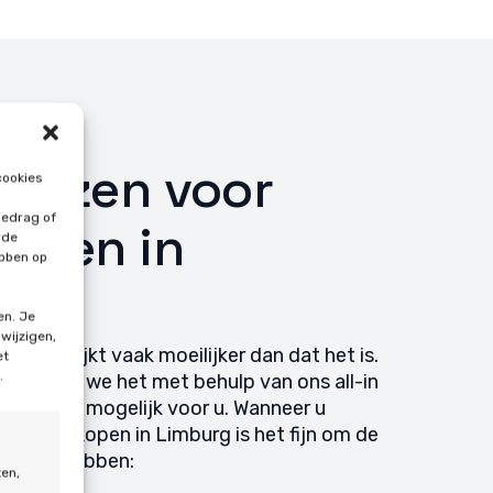
iezen voor
cookies
gedrag of
elen in
rde
ebben op
?
en. Je
 wijzigen,
nelen lijkt vaak moeilijker dan dat het is.
et
.
s maken we het met behulp van ons all-in
makkelijk mogelijk voor u. Wanneer u
en te kopen in Limburg is het fijn om de
jtje te hebben:
ten,