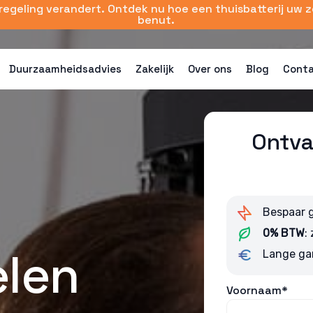
sregeling verandert. Ontdek nu hoe een thuisbatterij uw 
benut.
Duurzaamheidsadvies
Zakelijk
Over ons
Blog
Cont
Ontva
Bespaar 
0% BTW
:
len
Lange ga
Voornaam*