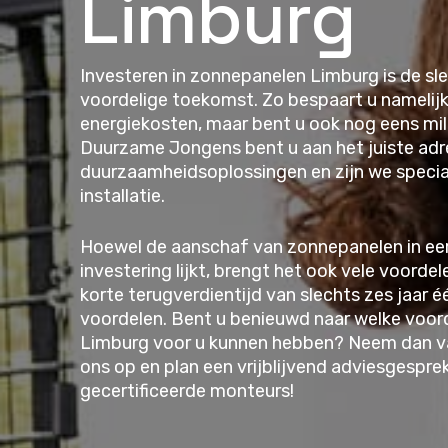
Limburg
Investeren in zonnepanelen Limburg is de sl
voordelige toekomst. Zo bespaart u namelijk 
energiekosten, maar bent u ook nog eens mil
Duurzame Jongens bent u aan het juiste adr
duurzaamheidsoplossingen en zijn we specia
installatie.
Hoewel de aanschaf van zonnepanelen in eer
investering lijkt, brengt het ook vele voorde
korte terugverdientijd van slechts zes jaar é
voordelen. Bent u benieuwd naar welke voo
Limburg voor u kunnen hebben? Neem dan 
ons op en plan een vrijblijvend adviesgespr
gecertificeerde monteurs!