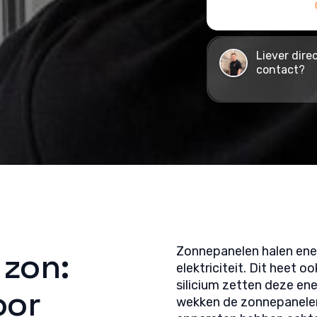
Liever dire
contact?
Zonnepanelen halen energ
 zon:
elektriciteit. Dit heet 
silicium zetten deze ene
oor
wekken de zonnepanelen