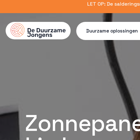
Skip
LET OP: De saldering
to
main
content
Duurzame oplossingen
Zonnepane