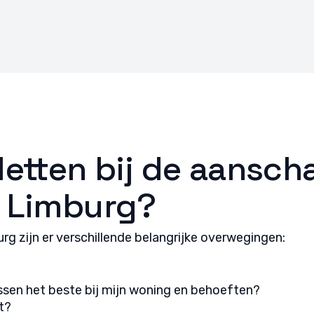
 opsporen, Advertenties en content leveren en tonen,
Alti
ykeuzes opslaan en delen.
etten bij de aansch
n Limburg?
g zijn er verschillende belangrijke overwegingen:
sen het beste bij mijn woning en behoeften?
t?