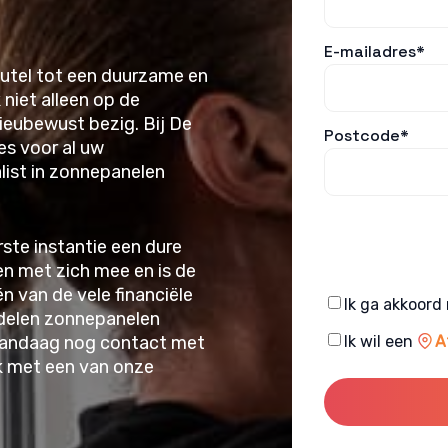
E-mailadres*
eutel tot een duurzame en
niet alleen op de
ieubewust bezig. Bij De
Postcode*
es voor al uw
list in zonnepanelen
ste instantie een dure
len met zich mee en is de
én van de vele financiële
Consent
Ik ga akkoord
rdelen zonnepanelen
Consent
vandaag nog contact met
Ik wil een
A
ek met een van onze