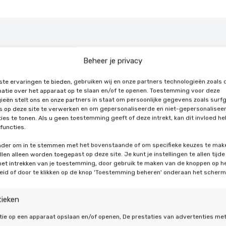
Beheer je privacy
Waarom k
te ervaringen te bieden, gebruiken wij en onze partners technologieën zoals 
atie over het apparaat op te slaan en/of te openen. Toestemming voor deze
ieën stelt ons en onze partners in staat om persoonlijke gegevens zoals surf
zonnepan
's op deze site te verwerken en om gepersonaliseerde en niet-gepersonalisee
ies te tonen. Als u geen toestemming geeft of deze intrekt, kan dit invloed h
functies.
Limburg
onder om in te stemmen met het bovenstaande of om specifieke keuzes te mak
len alleen worden toegepast op deze site. Je kunt je instellingen te allen tijde
De overstap naar zonnepa
 het intrekken van je toestemming, door gebruik te maken van de knoppen op h
eid of door te klikken op de knop 'Toestemming beheren' onderaan het scherm
Bij De Duurzame Jongen
servicepakket graag zo 
overweegt om zonnepanel
tieken
voordelen even op een ri
tie op een apparaat opslaan en/of openen, De prestaties van advertenties me