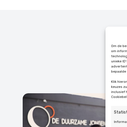
Om de bes
om inform
technolog
unieke ID
advertent
bepaalde 
Klik hier
keuzes zul
inclusief
Cookiebel
Statis
Informa