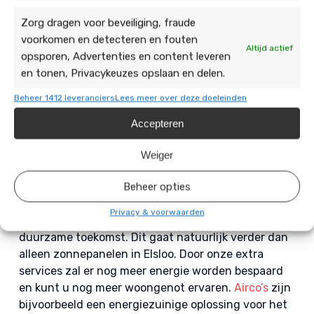
Dan nodigen wij u uit voor een
vrijblijvend
Zorg dragen voor beveiliging, fraude
adviesgesprek
, zodat we u kunnen voorzien van
voorkomen en detecteren en fouten
passend en professioneel advies.
Altijd actief
opsporen, Advertenties en content leveren
en tonen, Privacykeuzes opslaan en delen.
Beheer 1412 leveranciers
Lees meer over deze doeleinden
Accepteren
Wij gaan verder dan
Weiger
zonnepanelen in Elsloo
Beheer opties
Actief in de omgeving van
Stein
en
Beek
hebben wij
Privacy & voorwaarden
als doel om ons steentje bij te dragen aan een
duurzame toekomst. Dit gaat natuurlijk verder dan
alleen zonnepanelen in Elsloo. Door onze extra
services zal er nog meer energie worden bespaard
en kunt u nog meer woongenot ervaren.
Airco’s
zijn
bijvoorbeeld een energiezuinige oplossing voor het