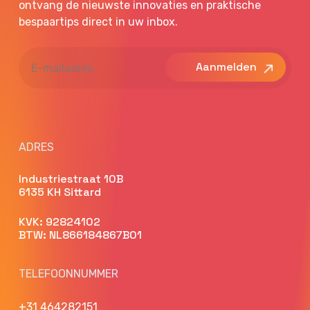
ontvang de nieuwste innovaties en praktische
bespaartips direct in uw inbox.
E-
mailadres
ADRES
Industriestraat 10B
6135 KH Sittard
KVK: 92824102
BTW: NL866184867B01
TELEFOONNUMMER
+31 464282151