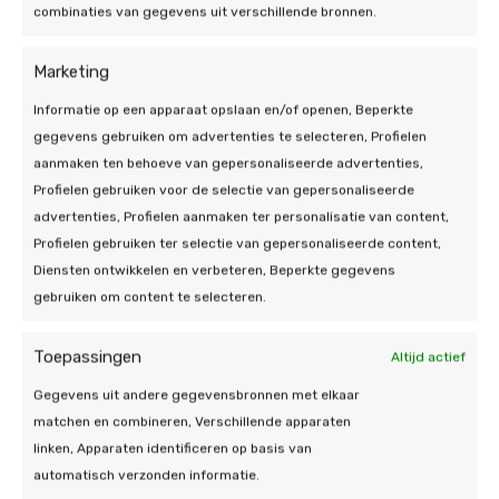
eerder gezegd, met een advies op maat. We werken
combinaties van gegevens uit verschillende bronnen.
met duurzame installaties waarbij kwaliteit en
veiligheid altijd wordt gewaarborgd. Ook zijn we
Marketing
aangesloten bij
Stichting Garantiefonds Zonne-
Energie
en werken we met een 24/7 online
Informatie op een apparaat opslaan en/of openen, Beperkte
storingsmonitoring. Kortom, we staan voor u klaar
gegevens gebruiken om advertenties te selecteren, Profielen
met een all-in service. We garanderen u een
aanmaken ten behoeve van gepersonaliseerde advertenties,
volledige ontzorging van a tot z. We hebben als
Profielen gebruiken voor de selectie van gepersonaliseerde
zonnepanelen installateur in Elsloo dan ook de
advertenties, Profielen aanmaken ter personalisatie van content,
missie om uit te blinken in de gehele beleving
Profielen gebruiken ter selectie van gepersonaliseerde content,
rondom zonnepaneleninstallaties. Door middel van
Diensten ontwikkelen en verbeteren, Beperkte gegevens
onze zonnepanelen en extra services hopen wij iets
gebruiken om content te selecteren.
bij te dragen aan deze maatschappij en onze
klanten te voorzien van duurzame woningen in stijl.
Toepassingen
Altijd actief
We doen er alles aan om op de gezichten van zowel
Gegevens uit andere gegevensbronnen met elkaar
onze klanten als medewerkers een zonnestraal te
matchen en combineren, Verschillende apparaten
creëren. Met passie en plezier doen wij ons werk,
linken, Apparaten identificeren op basis van
dat is tenslotte waar wij goed in zijn. Wilt u graag
automatisch verzonden informatie.
meer weten over zonnepanelen kopen in Elsloo?