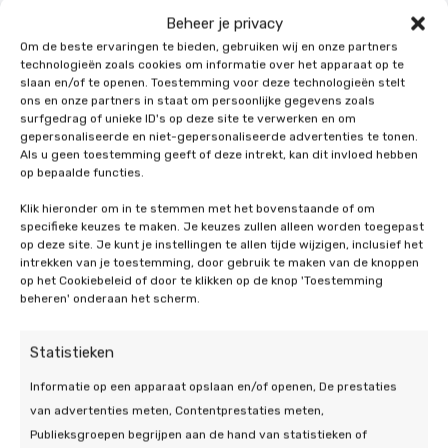
Beheer je privacy
Om de beste ervaringen te bieden, gebruiken wij en onze partners
technologieën zoals cookies om informatie over het apparaat op te
slaan en/of te openen. Toestemming voor deze technologieën stelt
ons en onze partners in staat om persoonlijke gegevens zoals
surfgedrag of unieke ID's op deze site te verwerken en om
gepersonaliseerde en niet-gepersonaliseerde advertenties te tonen.
Als u geen toestemming geeft of deze intrekt, kan dit invloed hebben
op bepaalde functies.
Klik hieronder om in te stemmen met het bovenstaande of om
specifieke keuzes te maken. Je keuzes zullen alleen worden toegepast
op deze site. Je kunt je instellingen te allen tijde wijzigen, inclusief het
intrekken van je toestemming, door gebruik te maken van de knoppen
Waarom ons als
op het Cookiebeleid of door te klikken op de knop 'Toestemming
beheren' onderaan het scherm.
zonnepanelen
installateur in Elsloo?
Statistieken
Informatie op een apparaat opslaan en/of openen, De prestaties
Naast dat wij enkel en alleen werken met
van advertenties meten, Contentprestaties meten,
gecertificeerde installateurs, werken wij, zoals
Publieksgroepen begrijpen aan de hand van statistieken of