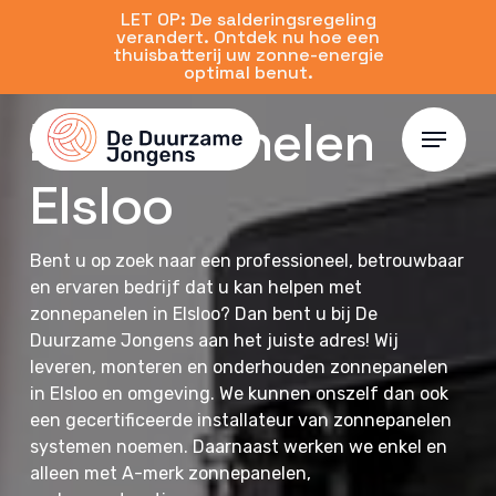
Skip
LET OP: De salderingsregeling
verandert. Ontdek nu hoe een
to
thuisbatterij uw zonne-energie
main
optimal benut.
content
Zonnepanelen
Menu
Elsloo
Bent u op zoek naar een professioneel, betrouwbaar
en ervaren bedrijf dat u kan helpen met
zonnepanelen in Elsloo? Dan bent u bij De
Duurzame Jongens aan het juiste adres! Wij
leveren, monteren en onderhouden zonnepanelen
in Elsloo en omgeving. We kunnen onszelf dan ook
een gecertificeerde installateur van zonnepanelen
systemen noemen. Daarnaast werken we enkel en
alleen met A-merk zonnepanelen,