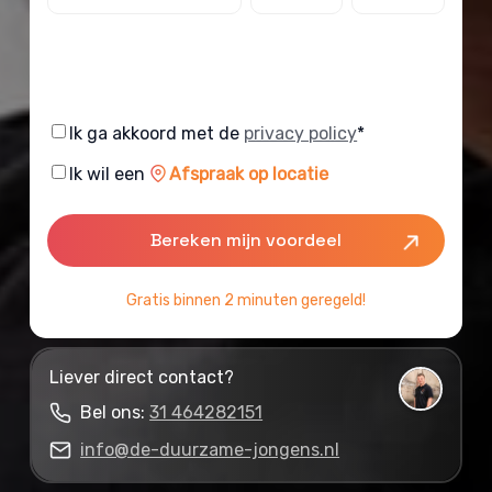
Consent
Ik ga akkoord met de
privacy policy
*
Consent
Ik wil een
Afspraak op locatie
Gratis binnen 2 minuten geregeld!
Liever direct contact?
Bel ons:
31 464282151
info@de-duurzame-jongens.nl